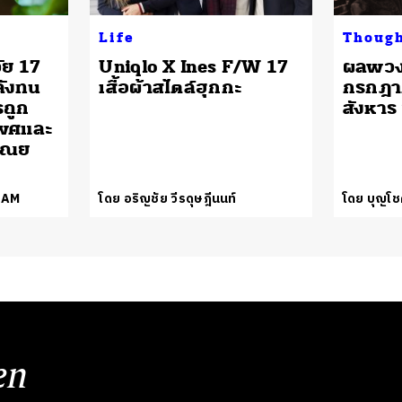
Life
Thoug
ัย 17
​Uniqlo X Ines F/W 17
ผลพวง
ลังทน
เสื้อผ้าสไตล์ฮุกกะ
กรกฎา
รถูก
สังหาร 
พศและ
รุณย
EAM
โดย อริญชัย วีรดุษฎีนนท์
โดย บุญโช
en