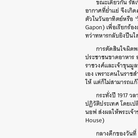
ขณะเดียวกัน รัส
อากาศที่ย่ำแย่ จึงเก
ตัวในวันอาทิตย์หรือ
Gapon) เพื่อเรียกร้อง
ทว่าทหารกลับยิงปืนใส
การตัดสินใจผิดพลา
ประชาชนขาดอาหาร อ
ค้
ราชวงศ์และเจ้าขุนมู
เอง เพราะคนในราชสำนั
ให้ แต่ก็ไม่สามารถแก
กระทั่งปี 1917 ว
ปฏิวัติประเทศ โดยเปล
นอฟ ส่งผลให้พระเจ้าซ
House)
กลางดึกของวันที่