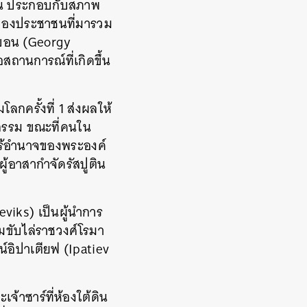
ัดสน ประกอบกับสภาพ
ติของประชาชนที่มารวม
กาบอน (Georgy
อสถานการณ์ที่เกิดขึ้น
ลกครั้งที่ 1 ส่งผลให้
รรม ขณะที่คนใน
ไร้อำนาจของพระองค์
ู้อาสากำจัดรัสปูติน
eviks) เป็นผู้นำการ
ุมขับไล่ราชวงศ์โรมา
์อิปาเตียฟ (Ipatiev
จ้าซาร์ที่ห้องใต้ดิน