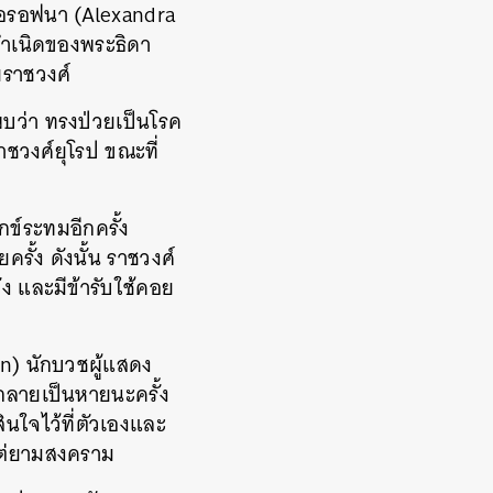
ดโอรอฟนา (Alexandra
กำเนิดของพระธิดา
ยราชวงศ์
พบว่า ทรงป่วยเป็นโรค
าชวงศ์ยุโรป ขณะที่
กข์ระทมอีกครั้ง
รั้ง ดังนั้น ราชวงศ์
ัง และมีข้ารับใช้คอย
tin) นักบวชผู้แสดง
กลายเป็นหายนะครั้ง
นใจไว้ที่ตัวเองและ
แต่ยามสงคราม