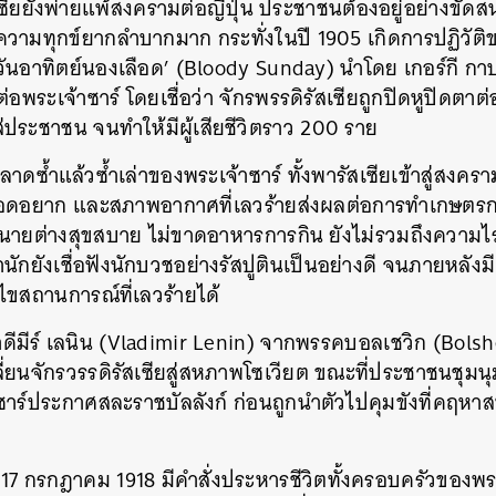
เซียยังพ่ายแพ้สงครามต่อญี่ปุ่น ประชาชนต้องอยู่อย่างข
ิดความทุกข์ยากลำบากมาก กระทั่งในปี 1905 เกิดการปฏิวั
 ‘วันอาทิตย์นองเลือด’ (Bloody Sunday) นำโดย เกอร์กี 
ต่อพระเจ้าซาร์ โดยเชื่อว่า จักรพรรดิรัสเซียถูกปิดหูปิดตาต่
่ประชาชน จนทำให้มีผู้เสียชีวิตราว 200 ราย
ดซ้ำแล้วซ้ำเล่าของพระเจ้าซาร์ ทั้งพารัสเซียเข้าสู่สงครามโ
ดอยาก และสภาพอากาศที่เลวร้ายส่งผลต่อการทำเกษตรก
นหา
ลนายต่างสุขสบาย ไม่ขาดอาหารการกิน ยังไม่รวมถึงความ
SHARE
TWEET
LINE
EMAIL
กยังเชื่อฟังนักบวชอย่างรัสปูตินเป็นอย่างดี จนภายหลังมีผ
้ไขสถานการณ์ที่เลวร้ายได้
ลาดีมีร์ เลนิน (Vladimir Lenin) จากพรรคบอลเชวิก (Bolsh
ี่ยนจักรวรรดิรัสเซียสู่สหภาพโซเวียต ขณะที่ประชาชนชุมน
าร์ประกาศสละราชบัลลังก์ ก่อนถูกนำตัวไปคุมขังที่คฤหาสน
 17 กรกฎาคม 1918 มีคำสั่งประหารชีวิตทั้งครอบครัวของพระเ