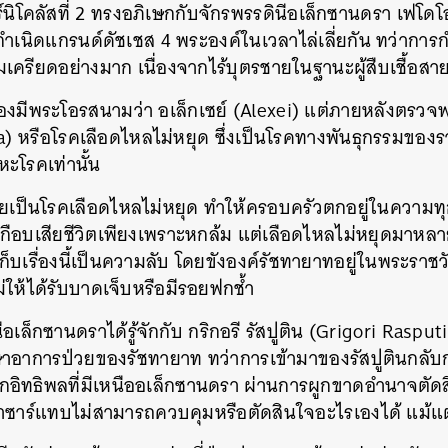
ร์นิโคลัสที่ 2 ทรงอภิเษกกับจักรพรรดินีอเล็กซานดรา เฟโ
ำเนิดแกรนด์ดัชเชส 4 พระองค์ในเวลาไล่เลี่ยกัน ทว่าการ
เครียดอย่างมาก เนื่องจากไร้บุตรชายในฐานะผู้สืบเชื้อสา
้งสองมีพระโอรสนามว่า อเล็กเซย์ (Alexei) แต่ภายหลังตรวจ
a) หรือโรคเลือดไหลไม่หยุด ซึ่งเป็นโรคทางพันธุกรรมของร
ะโรคเท่านั้น
่วยเป็นโรคเลือดไหลไม่หยุด ทำให้ครอบครัวตกอยู่ในความทุ
กือบเสียชีวิตเพียงเพราะหกล้ม แต่เลือดไหลไม่หยุดมาหลายค
็บเรื่องนี้เป็นความลับ โดยขังองค์รัชทายาทอยู่ในพระราชว
่ให้ได้รับบาดเจ็บหรือมีรอยฟกช้ำ
ีอเล็กซานดราได้รู้จักกับ กริกอรี รัสปูติน (Grigori Raspu
กษาอาการป่วยของรัชทายาท ทว่าการเข้ามาของรัสปูตินกลับ
อิทธิพลที่มีเหนืออเล็กซานดรา ผ่านการผูกขาดอำนาจตัดสิ
้าซาร์แทบไม่สามารถควบคุมหรือตัดสินใจอะไรเองได้ แม้