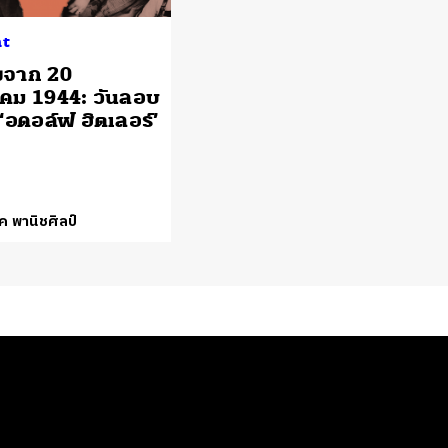
ht
จาก 20
คม 1944: วันลอบ
‘อดอล์ฟ ฮิตเลอร์’
ค พานิชศิลป์