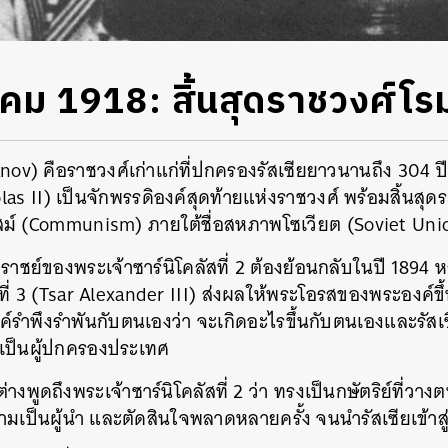
คม 1918: สิ้นสุดราชวงศ์โ
v) คือราชวงศ์เก่าแก่ที่ปกครองรัสเซียยาวนานถึง 304 ปี 
holas II) เป็นจักพรรดิองค์สุดท้ายแห่งราชวงศ์ พร้อมสิ้น
ิสม์ (Communism) ภายใต้ชื่อสหภาพโซเวียต (Soviet Uni
ราชย์ของพระเจ้าซาร์นิโคลัสที่ 2 ต้องย้อนกลับในปี 1894 ห
์ที่ 3 (Tsar Alexander III) ส่งผลให้พระโอรสของพระองค์ข
งค์รำพึงรำพันกับตนเองว่า จะเกิดอะไรขึ้นกับตนเองและรัสเซ
เป็นผู้ปกครองประเทศ
่างพูดถึงพระเจ้าซาร์นิโคลัสที่ 2 ว่า ทรงเป็นกษัตริย์ที่วางต
มเป็นผู้นำ และตัดสินใจพลาดหลายครั้ง จนนำรัสเซียเข้าสู่