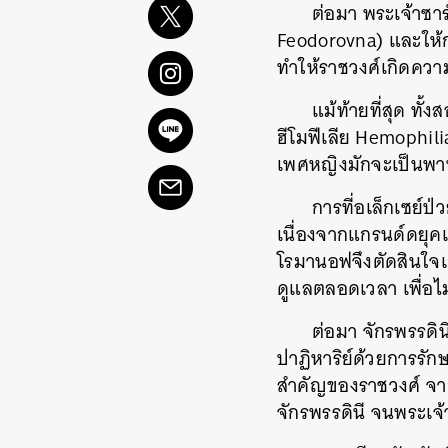
ต่อมา พระเจ้าซา
Feodorovna) และให้ก
ทำให้ราชวงศ์เกิดความ
แม้ท้ายที่สุด ทั
ฮีโมฟีเลีย Hemophili
เพศหญิงมักจะเป็นพาห
การที่อเล็กเซย์ป
เนื่องจากแกรนด์ดยุคเ
โรมานอฟจึงตัดสินใจเก
ดูแลตลอดเวลา เพื่อไม
ต่อมา จักรพรรดิน
ปาฏิหาริย์ด้วยการรั
สำคัญของราชวงศ์ จาก
จักรพรรดินี จนพระเจ