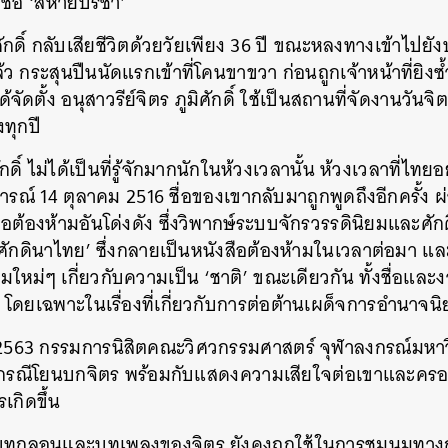
ื่อ ‘สหายปรีชา’
ศักดิ์ กลับเสียชีวิตด้วยวัยเพียง 36 ปี ขณะหลงทางเข้าไปยั
ว กระสุนปืนนัดแรกเข้าที่โคนขาขวา ก่อนถูกเจ้าหน้าที่ยิงซ
ด้จัดตั้ง อนุสาวรีย์จิตร ภูมิศักดิ์ ใช้เป็นสถานที่จัดงานวันจิตร
ทุกปี
ักดิ์ ไม่ได้เป็นที่รู้จักมากนักในห้วงเวลานั้น ห้วงเวลาที่ไท
ุการณ์ 14 ตุลาคม 2516 ชื่อของเขากลับมาถูกพูดถึงอีกครั้
อต้องห้ามอันโด่งดัง ซึ่งวิพากษ์ระบบจักรวรรดินิยมและศักดินา
ักดินาไทย’ ซึ่งกลายเป็นหนังสือต้องห้ามในเวลาต่อมา แล
ามใหม่ๆ เกี่ยวกับความเป็น ‘ชาติ’ ขณะเดียวกัน ทั้งชื่อแล
น โดยเฉพาะในเรื่องที่เกี่ยวกับการต่อต้านเผด็จการอำนาจน
ม 2563 กรรมการนิสิตคณะวิศวกรรมศาสตร์ จุฬาลงกรณ์มหา
นหา
กรณีโยนบกจิตร พร้อมกับแสดงความเสียใจต่อเขาและครอบค
SHARE
TWEET
LINE
EMAIL
เกิดขึ้น
งบทกลอนและบทเพลงของจิตร ยังคงถูกใช้ในการชุมนุมทางก