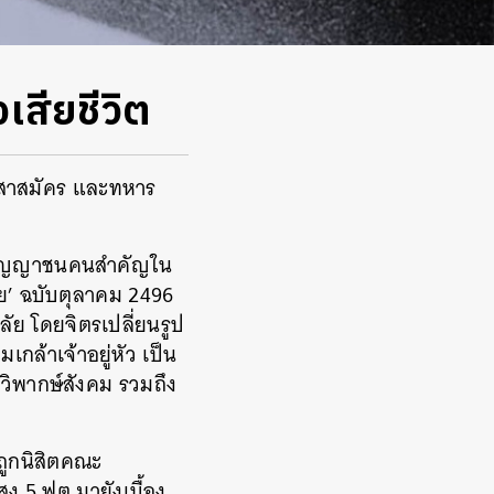
เสียชีวิต
 อาสาสมัคร และทหาร
 และปัญญาชนคนสำคัญใน
ลัย’ ฉบับตุลาคม 2496
ัย โดยจิตรเปลี่ยนรูป
ล้าเจ้าอยู่หัว เป็น
รวิพากษ์สังคม รวมถึง
ถูกนิสิตคณะ
ง 5 ฟุต มายังเบื้อง