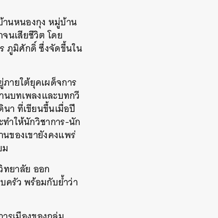
งบ้านหนองกุง หมู่บ้าน
้ำจนเสียชีวิต โดย
 ภูมิศักดิ์ ซึ่งจัดขึ้นใน
ยอยู่ภายใต้ยุคเผด็จการ
ง ผ่านบทเพลงและบทกวี
 ที่เขียนขึ้นเมื่อปี
ะทำให้นักวิชาการ-นัก
ะงานของเขายังคงแพร่
ิยม
วิทยาลัย ออก
รัว พร้อมกับย้ำว่า
ารเมืองของกลุ่ม