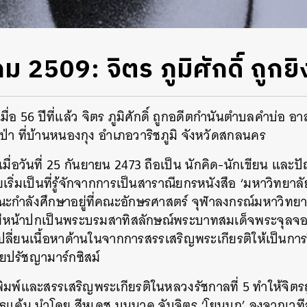
2509: จิตร ภูมิศักดิ์ ถูกยิง
เมื่อ 56 ปีที่แล้ว จิตร ภูมิศักดิ์ ถูกอดีตกำนันตำบลคำบ่อ
ป่า ที่บ้านหนองกุง อําเภอวาริชภูมิ จังหวัดสกลนคร
เกิดเมื่อวันที่ 25 กันยายน 2473 ถือเป็น นักคิด-นักเขียน
เริ่มเป็นที่รู้จักจากการเป็นสาราณียกรหนังสือ ‘มหาวิทยา
ะกำลังศึกษาอยู่ที่คณะอักษรศาสตร์ จุฬาลงกรณ์มหาวิทยาล
มีหน้าปกเป็นพระบรมสาทิสลักษณ์พระบาทสมเด็จพระจุลจอมเก
เปลี่ยนเนื้อหาด้านในจากการสรรเสริญพระเกียรติให้เป็นกา
ยปรัชญามาร์กซิสม์
พิมพ์และสรรเสริญพระเกียรติในหลวงรัชกาลที่ 5 ทำให้จิตร
ธแค้น นำโดย สีหเดช บุนนาค จับจิตร ‘โยนบก’ ลงจากเวทีสู