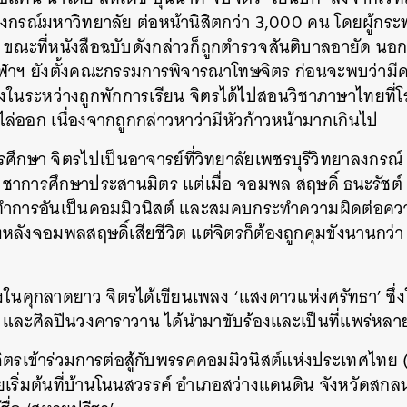
ลงกรณ์มหาวิทยาลัย ต่อหน้านิสิตกว่า 3,000 คน โดยผู้กระท
ณะที่หนังสือฉบับดังกล่าวก็ถูกตำรวจสันติบาลอายัด นอ
าฯ ยังตั้งคณะกรรมการพิจารณาโทษจิตร ก่อนจะพบว่ามีคว
ซึ่งในระหว่างถูกพักการเรียน จิตรได้ไปสอนวิชาภาษาไทยที่โ
ไล่ออก เนื่องจากถูกกล่าวหาว่ามีหัวก้าวหน้ามากเกินไป
ศึกษา จิตรไปเป็นอาจารย์ที่วิทยาลัยเพชรบุรีวิทยาลงกรณ
วิชาการศึกษาประสานมิตร แต่เมื่อ จอมพล สฤษดิ์ ธนะรัชต์
ะทำการอันเป็นคอมมิวนิสต์ และสมคบกระทำความผิดต่อความม
งจอมพลสฤษดิ์เสียชีวิต แต่จิตรก็ต้องถูกคุมขังนานกว่า 6 
ขังในคุกลาดยาว จิตรได้เขียนเพลง ‘แสงดาวแห่งศรัทธา’ ซึ่
ศรี และศิลปินวงคาราวาน ได้นำมาขับร้องและเป็นที่แพร่หลาย
ิตรเข้าร่วมการต่อสู้กับพรรคคอมมิวนิสต์แห่งประเทศไทย 
ิ่มต้นที่บ้านโนนสวรรค์ อำเภอสว่างแดนดิน จังหวัดสกลนคร ซ