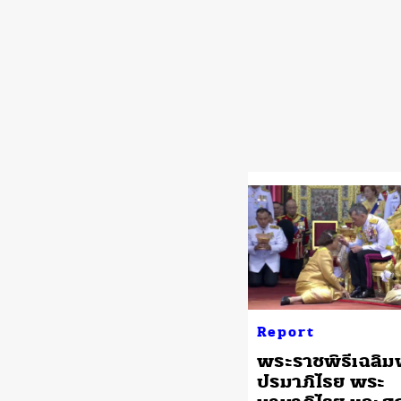
Report
พระราชพิธีเฉลิ
ปรมาภิไธย พระ