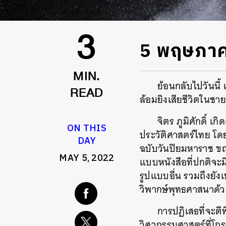
5 พฤษภาคม 
3
MIN.
ย้อนกลับไปวันนี้ 
ล้อมยิงเสียชีวิตในชาย
READ
จิตร ภูมิศักดิ์ 
ON THIS
ประวัติศาสตร์ไทย โดย
DAY
ฉบับวันปิยมหาราช ขณ
MAY 5, 2022
แบบหนังสือที่ปกติจะ
รูปแบบอื่น รวมถึงยัง
วิพากษ์พุทธศาสนาด้ว
การปฏิเสธที่จะตี
วิศวกรรมศาสตร์ที่โกร