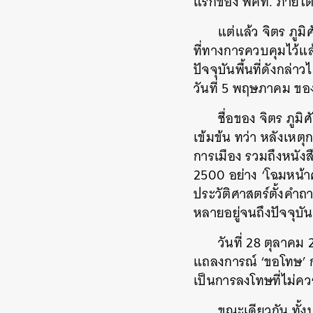
แรกของ พคท. ภายใต้ช
แต่แล้ว จิตร ภูมิ
ที่ทางการควบคุมไว้แล้
ปัจจุบันพื้นที่ดังกล่าวไ
วันที่ 5 พฤษภาคม ของ
ชื่อของ จิตร ภูมิศ
เข้มข้น ทว่า หลังเหต
การเมือง รวมถึงหนังสื
2500 อย่าง ‘โฉมหน้าศ
ประวัติศาสตร์ตั้งคำถ
หลายอยู่จนถึงปัจจุบั
วันที่ 28 ตุลาค
ค้
แถลงการณ์ ‘ขอโทษ’ 
เป็นการลงโทษที่ไม่ควร
ขณะเดียวกัน ทั้