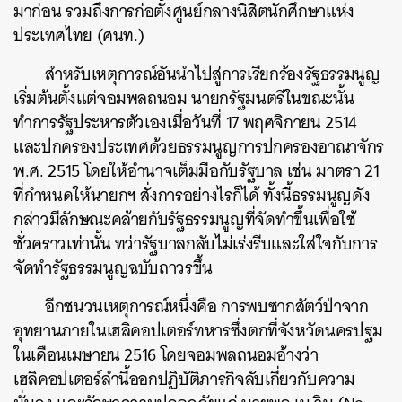
มาก่อน รวมถึงการก่อตั้งศูนย์กลางนิสิตนักศึกษาแห่ง
ประเทศไทย (ศนท.)
สำหรับเหตุการณ์อันนำไปสู่การเรียกร้องรัฐธรรมนูญ
เริ่มต้นตั้งแต่จอมพลถนอม นายกรัฐมนตรีในขณะนั้น
ทำการรัฐประหารตัวเองเมื่อวันที่ 17 พฤศจิกายน 2514
และปกครองประเทศด้วยธรรมนูญการปกครองอาณาจักร
พ.ศ. 2515 โดยให้อำนาจเต็มมือกับรัฐบาล เช่น มาตรา 21
ที่กำหนดให้นายกฯ สั่งการอย่างไรก็ได้ ทั้งนี้ธรรมนูญดัง
กล่าวมีลักษณะคล้ายกับรัฐธรรมนูญที่จัดทำขึ้นเพื่อใช้
ชั่วคราวเท่านั้น ทว่ารัฐบาลกลับไม่เร่งรีบและใส่ใจกับการ
จัดทำรัฐธรรมนูญฉบับถาวรขึ้น
อีกชนวนเหตุการณ์หนึ่งคือ การพบซากสัตว์ป่าจาก
อุทยานภายในเฮลิคอปเตอร์ทหารซึ่งตกที่จังหวัดนครปฐม
ในเดือนเมษายน 2516 โดยจอมพลถนอมอ้างว่า
เฮลิคอปเตอร์ลำนี้ออกปฏิบัติภารกิจลับเกี่ยวกับความ