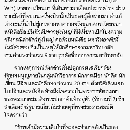
มั่นคง และรักษาความปลอดภัยแก่ นายพล เน วิน (Ne
Win) นายกฯ เมียนมา ที่เดินทางมาเยือนประเทศไทย ส่วน
ซากสัตว์ที่พบบนเครื่องบินนั้นเป็นของผู้อื่นฝากมา คำแก้
ต่างเช่นนี้นำไปสู่การตามหาความจริงของ ศนท.โดยออก
หนังสือชื่อ
บันทึกลับจากทุ่งใหญ่
ที่มีเนื้อหาเปิดโปงความ
จริงกรณีล่าสัตว์ทุ่งใหญ่ ต่อด้วยหนังสือ
มหาวิทยาลัยที่
ไม่มีคำตอบ
ซึ่งเป็นเหตุให้นักศึกษาจากมหาวิทยาลัย
รามคำแหงจำนวน 9 ราย ถูกคัดชื่อออกจากมหาวิทยาลัย
จากเหตุการณ์ดังกล่าวเริ่มปลุกกระแสเรียกร้อง
รัฐธรรมนูญภายในกลุ่มนักวิชาการ นักการเมือง นักคิด นัก
เขียน นิสิต และนักศึกษา จำนวน 20 ราย ด้วยวิธีเดินแจก
ใบปลิวและหนังสือ อ้างถึงใจความในพระราชหัตถเลขา
ของพระบาทสมเด็จพระปกเกล้าเจ้าอยู่หัว (รัชกาลที่ 7) ซึ่ง
ส่งเสียงถึงรัฐบาลเกี่ยวกับสาเหตุที่ทรงสละราชสมบัติ
ใจความว่า
“ข้าพเจ้ามีความเต็มใจที่จะสละอํานาจอันเป็นของ