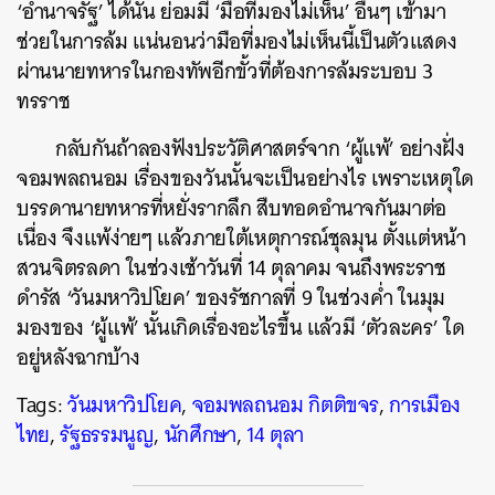
‘อำนาจรัฐ’ ได้นั้น ย่อมมี ‘มือที่มองไม่เห็น’ อื่นๆ เข้ามา
ช่วยในการล้ม แน่นอนว่ามือที่มองไม่เห็นนี้เป็นตัวแสดง
ผ่านนายทหารในกองทัพอีกขั้วที่ต้องการล้มระบอบ 3
ทรราช
กลับกันถ้าลองฟังประวัติศาสตร์จาก ‘ผู้แพ้’ อย่างฝั่ง
จอมพลถนอม เรื่องของวันนั้นจะเป็นอย่างไร เพราะเหตุใด
บรรดานายทหารที่หยั่งรากลึก สืบทอดอำนาจกันมาต่อ
เนื่อง จึงแพ้ง่ายๆ แล้วภายใต้เหตุการณ์ชุลมุน ตั้งแต่หน้า
สวนจิตรลดา ในช่วงเช้าวันที่ 14 ตุลาคม จนถึงพระราช
ดำรัส ‘วันมหาวิปโยค’ ของรัชกาลที่ 9 ในช่วงค่ำ ในมุม
มองของ ‘ผู้แพ้’ นั้นเกิดเรื่องอะไรขึ้น แล้วมี ‘ตัวละคร’ ใด
อยู่หลังฉากบ้าง
Tags:
วันมหาวิปโยค
,
จอมพลถนอม กิตติขจร
,
การเมือง
ไทย
,
รัฐธรรมนูญ
,
นักศึกษา
,
14 ตุลา