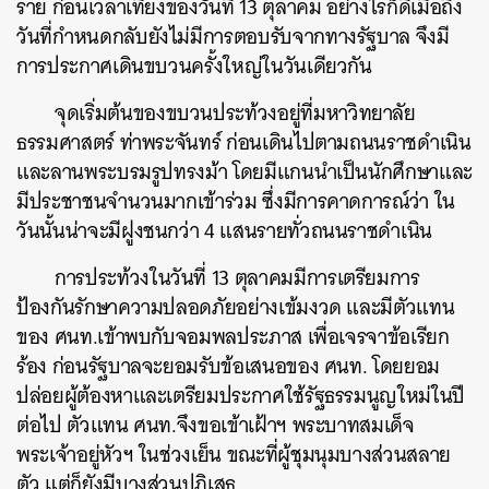
ราย ก่อนเวลาเที่ยงของวันที่ 13 ตุลาคม อย่างไรก็ดีเมื่อถึง
วันที่กำหนดกลับยังไม่มีการตอบรับจากทางรัฐบาล จึงมี
การประกาศเดินขบวนครั้งใหญ่ในวันเดียวกัน
จุดเริ่มต้นของขบวนประท้วงอยู่ที่มหาวิทยาลัย
ธรรมศาสตร์ ท่าพระจันทร์ ก่อนเดินไปตามถนนราชดำเนิน
และลานพระบรมรูปทรงม้า โดยมีแกนนำเป็นนักศึกษาและ
มีประชาชนจำนวนมากเข้าร่วม ซึ่งมีการคาดการณ์ว่า ใน
วันนั้นน่าจะมีฝูงชนกว่า 4 แสนรายทั่วถนนราชดำเนิน
การประท้วงในวันที่ 13 ตุลาคมมีการเตรียมการ
ป้องกันรักษาความปลอดภัยอย่างเข้มงวด และมีตัวแทน
ของ ศนท.เข้าพบกับจอมพลประภาส เพื่อเจรจาข้อเรียก
ร้อง ก่อนรัฐบาลจะยอมรับข้อเสนอของ ศนท. โดยยอม
ค้นหา
ปล่อยผู้ต้องหาและเตรียมประกาศใช้รัฐธรรมนูญใหม่ในปี
SHARE
TWEET
LINE
EMAIL
ต่อไป ตัวแทน ศนท.จึงขอเข้าเฝ้าฯ พระบาทสมเด็จ
พระเจ้าอยู่หัวฯ ในช่วงเย็น ขณะที่ผู้ชุมนุมบางส่วนสลาย
ตัว แต่ก็ยังมีบางส่วนปฏิเสธ