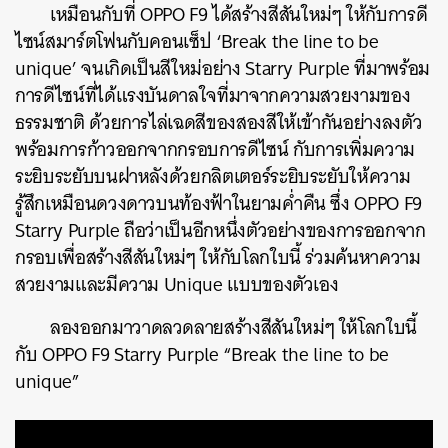
เหมือนกับที่ OPPO F9 ได้สร้างสีสันใหม่ๆ ให้กับการดี
ไซน์สมาร์ตโฟนกับคอนเซ็ป ‘Break the line to be
unique’ จนเกิดเป็นสีใหม่อย่าง Starry Purple ที่มาพร้อม
การดีไซน์ที่ได้แรงบันดาลใจที่มาจากความสวยงามของ
ธรรมชาติ ด้วยการไล่เฉดสีของสองสีให้เข้ากันอย่างลงตัว
พร้อมการก้าวออกจากกรอบการดีไซน์ กับการเพิ่มความ
ระยิบระยับบนฝาหลังด้วยกลิตเตอร์ระยิบระยับให้ความ
รู้สึกเหมือนดวงดาวบนท้องฟ้าในยามค่ำคืน ซึ่ง OPPO F9
Starry Purple ถือว่าเป็นอีกหนึ่งตัวอย่างของการออกจาก
กรอบเพื่อสร้างสีสันใหม่ๆ ให้กับโลกใบนี้ ร่วมค้นหาความ
สวยงามและมีความ Unique แบบของตัวเอง
ลองออกมาวาดลวดลายสร้างสีสันใหม่ๆ ให้โลกใบนี้
กับ OPPO F9 Starry Purple “Break the line to be
unique”