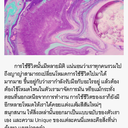
ค้นหา
SHARE
TWEET
LINE
EMAIL
การใช้ชีวิตนั้นมีหลายมิติ แน่นอนว่าเราทุกคนรวมไป
ถึงญาญ่าสามารถเปลี่ยนโหมดการใช้ชีวิตไปมาได้
มากมาย ขึ้นอยู่กับว่าเรากำลังรับมือกับอะไรอยู่ แล้วต้อง
ต้องใช้โหมดไหนในตัวเรามาจัดการมัน หรือแม้กระทั่ง
ตอนที่นอกเหนือจากการทำงาน การใช้ชีวิตของเราก็ยังมี
อีกหลายโหมดให้เราได้คอยแต่งแต้มสีสันใหม่ๆ
สนุกสนาน ให้สิ่งเหล่านั้นออกมาเป็นแบบฉบับของตัวเรา
เอง และความ Unique ของแต่ละคนนี่แหละคือสิ่งที่น่า
ค้นหา และน่าจดจำ