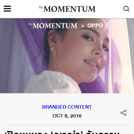
BRANDED CONTENT
OCT 8, 2018