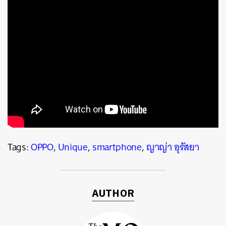
Tags:
OPPO
,
Unique
,
smartphone
,
ญาญ่า อุรัสยา
AUTHOR