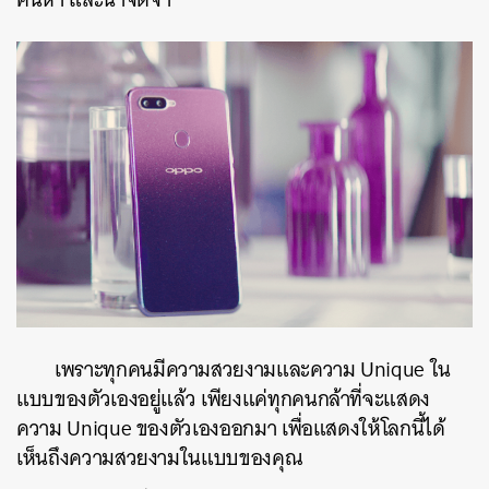
เพราะทุกคนมีความสวยงามและความ Unique ใน
แบบของตัวเองอยู่แล้ว เพียงแค่ทุกคนกล้าที่จะแสดง
ความ Unique ของตัวเองออกมา เพื่อแสดงให้โลกนี้ได้
เห็นถึงความสวยงามในแบบของคุณ