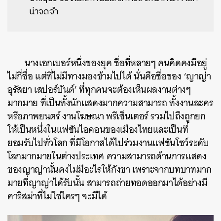
น่าจดจำ
นางเอกเบอร์หนึ่งของยุค ชื่อที่หลายๆ คนคิดคงมีอยู่
ไม่กี่ชื่อ แต่ที่ไม่มีทางมองข้ามไปได้ นั่นคือชื่อของ ‘ญาญ่า
อุรัสยา เสปอร์บันด์’ ที่ทุกคนจะต้องเห็นผลงานต่างๆ
มากมาย ที่เป็นทั้งนักแสดงมากความสามารถ ทั้งงานละคร
หรือภาพยนตร์ งานโฆษณา พรีเซ็นเตอร์ รวมไปถึงถูกยก
ให้เป็นหนึ่งในแฟชันไอคอนของเมืองไทยและเป็นที่
ยอมรับไปทั่วโลก ที่มีโอกาสได้ไปร่วมงานแฟชันโชว์ระดับ
โลกมากมายในต่างประเทศ ความสามารถด้านการแสดง
ของญาญ่านั้นคงไม่มีอะไรให้กังขา เพราะจากบทบาทมาก
มายที่ญาญ่าได้รับนั้น สามารถถ่ายทอดออกมาได้อย่างมี
คาริสม่าที่ไม่ใช่ใครๆ จะมีได้