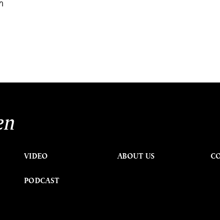
่า
en
VIDEO
ABOUT US
C
PODCAST