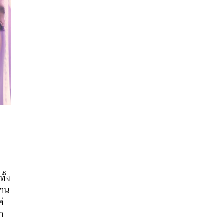
นหา
ั้ง
SHARE
TWEET
LINE
EMAIL
งาน
ค่
รา