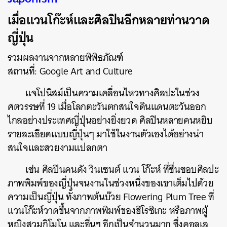
เมื่อแวนโก๊ะห์และศิลปินอีกหลายท่านวาด
ญี่ปุ่น
รวมผลงานจากหลายพิพิธภัณฑ์
สถานที่: Google Art and Culture
แจโปนิสม์เป็นความเคลื่อนไหวทางศิลปะในช่วง
ศตวรรษที่ 19 เมื่อโลกตะวันตกสนใจดินแดนตะวันออก
ไกลอย่างประเทศญี่ปุ่นอย่างยิ่งยวด ศิลปินหลายคนหยิบ
รายละเอียดแบบญี่ปุ่นๆ มาใช้ในงานตัวเองได้อย่างน่า
สนใจและสวยงามแปลกตา
เช่น ศิลปินคนดัง วินเซนต์ แวน โก๊ะห์ ที่ชื่นชอบศิลปะ
ภาพพิมพ์ของญี่ปุ่นจนงานในช่วงหนึ่งของเขาเต็มไปด้วย
ความเป็นญี่ปุ่น ทั้งภาพต้นบ๊วย Flowering Plum Tree ที่
แวนโก๊ะห์วาดขึ้นจากภาพพิมพ์ของฮิโรชิเกะ หรือภาพผู้
หญิงสวมกิโมโน และอื่นๆ อีกเป็นจำนวนมาก ซึ่งคอลเล