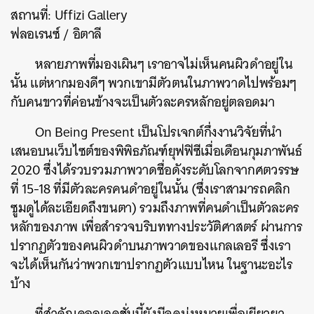
สถานที่: Uffizi Gallery
ฟลอเรนซ์ / อิตาลี
หลายภาพที่มองเผินๆ เราอาจไม่เห็นคนผิวดำอยู่ใน
นั้น แต่หากมองดีๆ พวกเขามีตัวตนในภาพวาดไปพร้อมๆ
กับคนขาวที่ค่อนข้างจะเป็นตัวละครหลักอยู่ตลอดมา
On Being Present เป็นโปรเจกต์กึ่งงานวิจัยที่นำ
เสนอบนเว็บไซต์ของพิพิธภัณฑ์ยุฟฟิซีเมื่อเดือนกุมภาพันธ์
2020 ซึ่งได้รวบรวมภาพวาดชื่อดังระดับโลกจากศตวรรษ
ที่ 15-18 ที่มีตัวละครคนดำอยู่ในนั้น (ซึ่งเราสามารถคลิก
ซูมดูได้ละเอียดถึงขนตา) รวมถึงภาพที่คนดำเป็นตัวละคร
หลักของภาพ เพื่อสำรวจบริบททางประวัติศาสตร์ ผ่านการ
ปรากฏตัวของคนผิวดำบนภาพวาดของแกลเลอรี ซึ่งเรา
จะได้เห็นกันว่าพวกเขาปรากฏตัวแบบไหน ในฐานะอะไร
บ้าง
ที่สำคัญคอลเลคชั่นนี้ยังมีจุดมุ่งหมายเพื่อเยียวยา