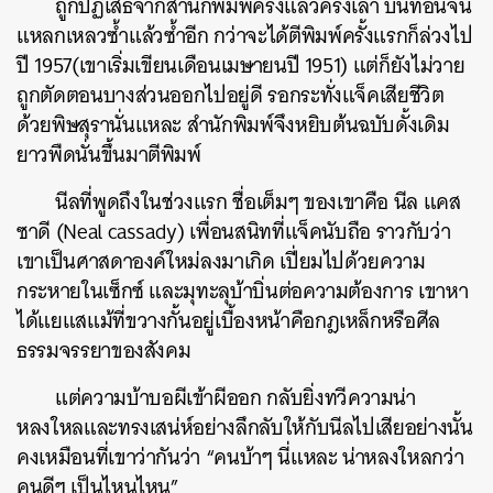
ถูกปฏิเสธจากสำนักพิมพ์ครั้งแล้วครั้งเล่า บั่นทอนจน
แหลกเหลวซ้ำแล้วซ้ำอีก กว่าจะได้ตีพิมพ์ครั้งแรกก็ล่วงไป
ปี 1957(เขาเริ่มเขียนเดือนเมษายนปี 1951) แต่ก็ยังไม่วาย
ถูกตัดตอนบางส่วนออกไปอยู่ดี รอกระทั่งแจ็คเสียชีวิต
ด้วยพิษสุรานั่นแหละ สำนักพิมพ์จึงหยิบต้นฉบับดั้งเดิม
ยาวพืดนั่นขึ้นมาตีพิมพ์
นีลที่พูดถึงในช่วงแรก ชื่อเต็มๆ ของเขาคือ นีล แคส
ซาดี (Neal cassady) เพื่อนสนิทที่แจ็คนับถือ ราวกับว่า
เขาเป็นศาสดาองค์ใหม่ลงมาเกิด เปี่ยมไปด้วยความ
กระหายในเซ็กซ์ และมุทะลุบ้าบิ่นต่อความต้องการ เขาหา
ได้แยแสแม้ที่ขวางกั้นอยู่เบื้องหน้าคือกฎเหล็กหรือศีล
ธรรมจรรยาของสังคม
แต่ความบ้าบอผีเข้าผีออก กลับยิ่งทวีความน่า
หลงใหลและทรงเสน่ห์อย่างลึกลับให้กับนีลไปเสียอย่างนั้น
คงเหมือนที่เขาว่ากันว่า “คนบ้าๆ นี่แหละ น่าหลงใหลกว่า
คนดีๆ เป็นไหนไหน”