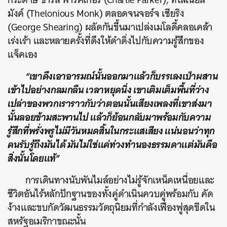
มังค์ (Thelonious Monk) ตลอดจนจอร์จ เชียริง
(George Shearing) ผลัดกันขึ้นมาเปล่งเมโลดี้คลอเคล้า
ค้นหา
เร่งเร้า และหลายครั้งที่ดึงให้ดำดิ่งไปกับความรู้สึกของ
SHARE
TWEET
LINE
EMAIL
แจ็คเอง
“เขาดึงเอาอารมณ์นั้นออกมาแล้วก็บรรเลงเป่าผสาน
เข้าไปอย่างกลมกลืน เวลาหยุดนิ่ง เขาเติมเต็มพื้นที่ว่าง
เปล่าของพวกเราราวกับว่าตอนนั้นเสียงเพลงที่เขาส่งมา
นั้นลอยข้ามสะพานไป แล้วก็ย้อนกลับมาพร้อมกับความ
รู้สึกที่พรั่งพรูไม่มีวันหมดสิ้นในกระแสเสียง แน่นอนว่าทุก
คนรับรู้ถึงมันได้ มันไม่ใช่แค่ท่วงทำนองธรรมดาแต่มันคือ
สิ่งนั้นโดยแท้”
การเดินทางนับพันไมล์อย่างไม่รู้จักเหน็ดเหนื่อยและ
ชีวิตอันไร้หลักปักฐานของทั้งคู่ดำเนินควบคู่พร้อมกับ คัด
ง้างและขบกัดวัฒนธรรมวัตถุนิยมที่กำลังเฟื่องฟูสุดขีดใน
สหรัฐอเมริกาขณะนั้น