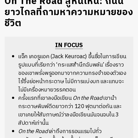
On The Road สู่หนไหน: ถนน
ยาวไกลที่ถามหาความหมายของ
ชีวิต
IN FOCUS
แจ็ค เคอรูแอค (Jack Keuroac) ขึ้นชื่อในการเขียน
รูปแบบที่เรียกว่า ‘กระแสสำนึกฉับพลัน’ เรื่องราว
ของเขาพรั่งพรูออกมาจากความทรงจำของตัวเอง
ไร้ซึ่งย่อหน้ากระดาษ ไม่มีการแบ่งบท และแทบจะ
ไม่มีเครื่องหมายวรรคตอน
ครั้งแรกที่เขาลงมือเขียน
On the Road
เขานำ
กระดาษพิมพ์ดีดยาวกว่า 120 ฟุตมาต่อกัน และ
เขาเคยให้สัมภาษณ์ว่าลงมือเขียนมันจนจบใน 3
สัปดาห์เท่านั้น
On the Road
เล่าถึงการรอนแรมไปทั่ว