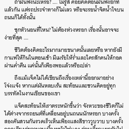
ถ้ามันพังน่ะเหรอ? …. ไม่รู้สิ ค่อยคิดตอนมันพังอีกที
แล้วกัน แต่รถประจำทางก็ไม่เลว หรือจะรอน้ำจิตน้ำใจบน
ถนนก็ได้ทั้งนั้น
ซุกหัวนอนที่ไหน? ไม่ต้องห่วงหรอก เรื่องนั้นอาจจะ
ง่ายที่สุด ….
ชีวิตต้องคิดอะไรมากมายขนาดนั้นเลยหรือ หากยังมี
กาแฟให้กินในตอนเช้า มีเมรัยให้ร่ำและใครสักคนให้กอด
ผ่านค่ำคืน แค่นั้นก็เพียงพอแล้วหรือเปล่า
ถึงแม้แจ็คไม่ได้เขียนถึงเรื่องเหล่านี้ออกมาอย่าง
โจ่งแจ้ง หากแต่มันหลบเร้น สะท้อนและชวนคิดอยู่ทุก
บรรทัดในงานเขียนของเขา
แจ็คสะท้อนให้เราตระหนักขึ้นว่า จังหวะของชีวิตก็ไม่
ได้ต่างจากรถยนต์ที่เคลื่อนอยู่บนถนนนักหรอก บางครั้ง
สองคันสวนกันรวดเร็วเห็นเพียงแสงสีขาววูบวาบ บางครั้ง