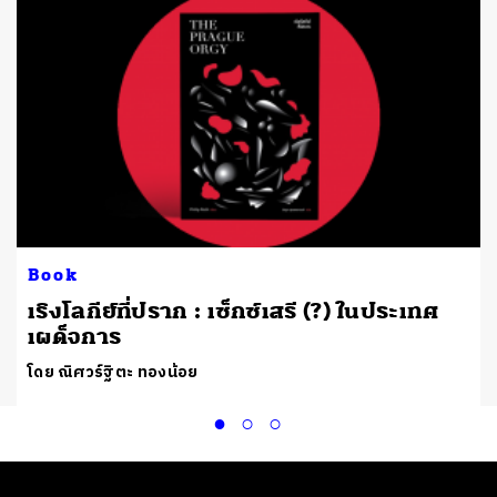
Book
เริงโลกีย์ที่ปราก : เซ็กซ์เสรี (?) ในประเทศ
เผด็จการ
โดย ณิศวร์ฐิตะ ทองน้อย