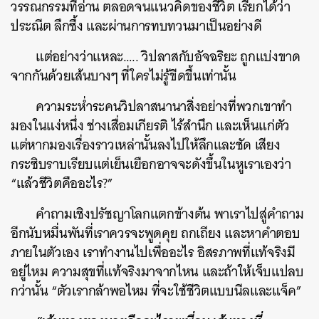
วรรณกรรมที่อ่าน ตลอดจนแนวคิดของชีวิต เรียกได้ว่า
ประณีต ลึกซึ้ง และผ่านการทบทวนมาเป็นอย่างดี
แต่อย่างว่าแหละ….. วิปลาสกับอัจฉริยะ ถูกแบ่งขาด
จากกันด้วยเส้นบางๆ ที่ใครไม่รู้ขีดขึ้นเท่านั้น
ความระห่ำระคนวิปลาสนานาสิ่งอย่างที่พวกเขาทำ
มองในแง่หนึ่ง ช่างเสื่อมเกียรติ ไร้สำนึก และเห็นแก่ตัว
แต่หากมองเรื่องราวเหล่านั้นลงไปให้ลึกและชัด เสียง
กระซิบราบเรียบแต่เย็นเยือกอาจจะดังขึ้นในหูเราเองว่า
“แล้วชีวิตคืออะไร?”
คำถามเชิงปรัชญาโลกแตกข้างต้น พาเราไปสู่คำถาม
อีกนับหมื่นพันที่เราควรจะพูดคุย ถกเถียง และหาคำตอบ
ภายในตัวเอง เราทำงานไปเพื่ออะไร อิสรภาพที่แท้จริงมี
อยู่ไหม ความสุขที่แท้จริงมาจากไหน และถ้าให้เจ็บแปลบ
กว่านั้น “ตัวเรากล้าพอไหม ที่จะใช้ชีวิตแบบนีลและแจ็ค”