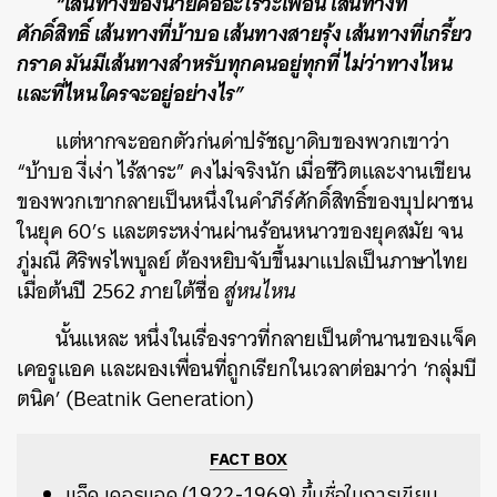
“เส้นทางของนายคืออะไรวะเพื่อน เส้นทางที่
ศักดิ์สิทธิ์ เส้นทางที่บ้าบอ เส้นทางสายรุ้ง เส้นทางที่เกรี้ยว
กราด มันมีเส้นทางสำหรับทุกคนอยู่ทุกที่ ไม่ว่าทางไหน
และที่ไหนใครจะอยู่อย่างไร”
แต่หากจะออกตัวก่นด่าปรัชญาดิบของพวกเขาว่า
“บ้าบอ งี่เง่า ไร้สาระ” คงไม่จริงนัก เมื่อชีวิตและงานเขียน
ของพวกเขากลายเป็นหนึ่งในคำภีร์ศักดิ์สิทธิ์ของบุปผาชน
ในยุค 60’s และตระหง่านผ่านร้อนหนาวของยุคสมัย จน
ภู่มณี ศิริพรไพบูลย์ ต้องหยิบจับขึ้นมาแปลเป็นภาษาไทย
เมื่อต้นปี 2562 ภายใต้ชื่อ
สู่หนไหน
นั้นแหละ หนึ่งในเรื่องราวที่กลายเป็นตำนานของแจ็ค
เคอรูแอค และผองเพื่อนที่ถูกเรียกในเวลาต่อมาว่า ‘กลุ่มบี
ตนิค’ (Beatnik Generation)
FACT BOX
แจ็ค เคอรูแอค (1922-1969) ขึ้นชื่อในการเขียน