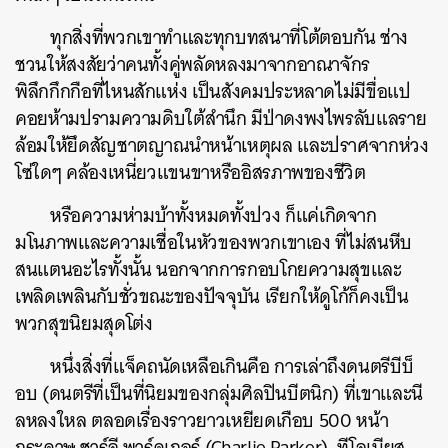
ทุกสิ่งที่พวกเขาทำและทุกบทสนาที่โต้ตอบกัน ช่าง
ชวนให้สงสัยว่าคนทั้งคู่พลัดหลงมาจากอาณาจักร
พิลึกกึกกือที่ไหนสักแห่ง เป็นสังคมประหลาดไม่มีขื่อแป
คอยห้ามปรามความดิบใต้สำนึก มีป่าดงพงไพรลับแลราย
ล้อมให้ยึดสัญชาตญาณนำหน้าเหตุผล และปราศจากห่วง
โซ่ใดๆ คล้องเหนี่ยวแขนขาหรืออิสรภาพของชีวิต
หรือความห่ามบ้าทั้งหมดทั้งปวง ก็แค่เกิดจาก
มโนภาพและความเชื่อในหัวของพวกเขาเอง ที่ไม่สนหีบ
สนแตนอะไรทั้งนั้น นอกจากการกอบโกยความสุขและ
เพลิดเพลินกับชั่วขณะของปัจจุบัน เรียกให้ดูโก้ก็คงเป็น
พวกสุขนิยมสุดโต่ง
หนึ่งสิ่งที่แจ็คถนัดเหลือเกินคือ การเล่าถึงดนตรีบีบ็
อบ (ดนตรีที่เป็นที่นิยมของกลุ่มศิลปินบีตนิก) ที่เขาและนี
ลหลงใหล ตลอดเรื่องราวยาวเหยียดเกือบ 500 หน้า
กระดาษ ชาร์ลี พาร์คเกอร์ (Charlie Parker), ทีโลเนียส