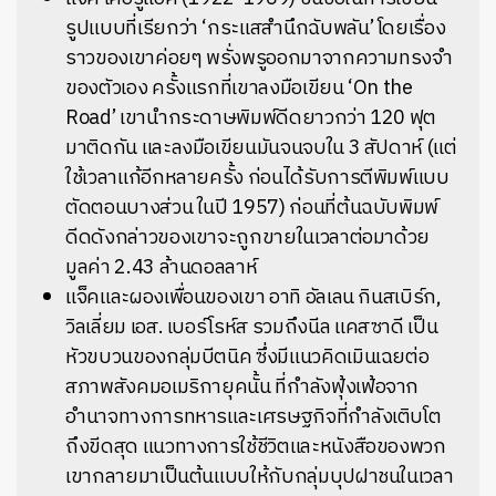
รูปแบบที่เรียกว่า ‘กระแสสำนึกฉับพลัน’ โดยเรื่อง
ราวของเขาค่อยๆ พรั่งพรูออกมาจากความทรงจำ
ของตัวเอง ครั้งแรกที่เขาลงมือเขียน ‘On the
Road’ เขานำกระดาษพิมพ์ดีดยาวกว่า 120 ฟุต
มาติดกัน และลงมือเขียนมันจนจบใน 3 สัปดาห์ (แต่
ใช้เวลาแก้อีกหลายครั้ง ก่อนได้รับการตีพิมพ์แบบ
ตัดตอนบางส่วน ในปี 1957) ก่อนที่ต้นฉบับพิมพ์
ดีดดังกล่าวของเขาจะถูกขายในเวลาต่อมาด้วย
มูลค่า 2.43 ล้านดอลลาห์
แจ็คและผองเพื่อนของเขา อาทิ อัลเลน กินสเบิร์ก,
วิลเลี่ยม เอส. เบอร์โรห์ส รวมถึง
นีล แคสซาดี เป็น
หัวขบวนของกลุ่มบีตนิค ซึ่งมีแนวคิดเมินเฉยต่อ
สภาพสังคมอเมริกายุคนั้น ที่กำลังฟุ้งเฟ้อจาก
อำนาจทางการทหารและเศรษฐกิจที่กำลังเติบโต
ถึงขีดสุด แนวทางการใช้ชีวิตและหนังสือของพวก
เขากลายมาเป็นต้นแบบให้กับกลุ่มบุปฝาชนในเวลา