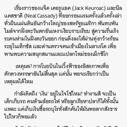
เรื่องราวของแจ็ค เคอรูแอค (Jack Keuroac) และนีล
แคสซาดี (Neal Cassady) ที่ออกรอนแรมครั้งแล้วครั้งเล่า
ทั่วผืนแผ่นดินอันกว้างใหญ่ของสหรัฐอเมริกา พันทบพัน
ไมล์จากฝั่งตะวันตกอันเหงาเงียบราบเรียบ สู่ความรื่นเริง
ระคนห่ามในฝั่งตะวันออก ก่อนดิ่งลงใต้ผ่านทุ่งกว้างร้อน
ระอุในเท็กซัส และด่านตรวจคนเข้าเมืองในลาเรโด เพื่อ
พานพบความสนุกสนานและแปลกใหม่ของเม็กซิโก
เหตุผล? การโบยบินในเวิ้งฟ้าของอิสรภาพเพื่อ
ตักตวงหรรษาอันไม่สิ้นสุด แค่นั้น พอจะเรียกว่าเป็น
เหตุผลได้ไหม
กำลังคิดถึง ‘เงิน’ อยู่ในใจใช่ไหม? ทำงานสิ จะเป็น
เด็กเก็บรถ คนห้ามล้อรถไฟ หรือลูกเรือหาปลาก็ได้ทั้งนั้น
แหละ แค่เก็บเงินซื้อรถบุโรทั่งสักคันให้มันพอลากสังขาร
ไปไหวก็พอแล้ว