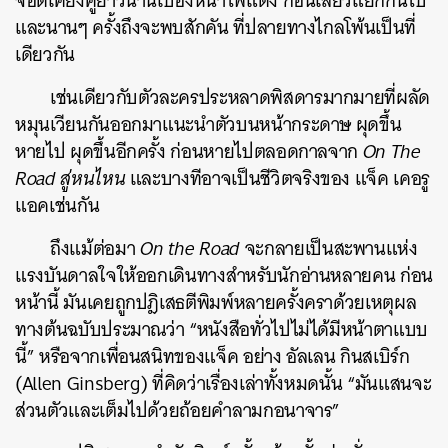
จอดเคียงคู่ยาวนานเบื้องหน้าไฟแดง ก่อนเลี้ยวแยกกันไป
และนานๆ ครั้งถึงจะพบสักคัน ที่ปลายทางไกลโพ้นเป็นที่
เดียวกัน
เช่นเดียวกับตัวละครประหลาดพิสดารมากมายที่ผลัด
หมุนเวียนกันออกมาแนะนำตัวบนหน้ากระดาษ ผุดขึ้น
หายไป ผุดขึ้นอีกครั้ง ก่อนหายไปตลอดกาลจาก
On The
Road สู่หนไหน
และบางทีอาจเป็นชีวิตจริงของ แจ็ค เคอรู
แอคเช่นกัน
ถึงแม้ต่อมา
On the Road
จะกลายเป็นสะพานแห่ง
แรงบันดาลใจให้ออกเดินทางสำหรับนักอ่านหลายคน ก่อน
หน้านี้ มันเคยถูกปฎิเสธตีพิมพ์หลายครั้งคราด้วยเหตุผล
ทางต้นฉบับประมาณว่า “หนังสือทั่วไปไม่ได้มีหน้าตาแบบ
นี้” หรือจากเพื่อนสนิทของแจ็ค อย่าง อัลเลน กินสเบิร์ก
(Allen Ginsberg) ที่คิดว่าเรื่องเล่าทั้งหมดนั้น “มันแสนจะ
ส่วนตัวและเต็มไปด้วยถ้อยคำลามกอนาจาร”