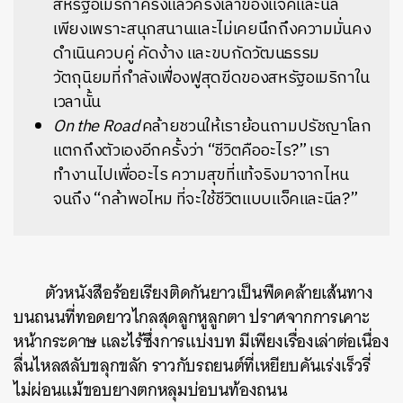
สหรัฐอเมริกาครั้งแล้วครั้งเล่าของแจ็คและนีล
เพียงเพราะสนุกสนานและไม่เคยนึกถึงความมั่นคง
ดำเนินควบคู่ คัดง้าง และขบกัดวัฒนธรรม
วัตถุนิยมที่กำลังเฟื่องฟูสุดขีดของสหรัฐอเมริกาใน
เวลานั้น
On the Road
คล้ายชวนให้เราย้อนถามปรัชญาโลก
แตกถึงตัวเองอีกครั้งว่า “ชีวิตคืออะไร?” เรา
ทำงานไปเพื่ออะไร ความสุขที่แท้จริงมาจากไหน
จนถึง “กล้าพอไหม ที่จะใช้ชีวิตแบบแจ็คและนีล?”
ตัวหนังสือร้อยเรียงติดกันยาวเป็นพืดคล้ายเส้นทาง
บนถนนที่ทอดยาวไกลสุดลูกหูลูกตา ปราศจากการเคาะ
หน้ากระดาษ และไร้ซึ่งการแบ่งบท มีเพียงเรื่องเล่าต่อเนื่อง
ลื่นไหลสลับขลุกขลัก ราวกับรถยนต์ที่เหยียบคันเร่งเร็วรี่
ไม่ผ่อนแม้ขอบยางตกหลุมบ่อบนท้องถนน