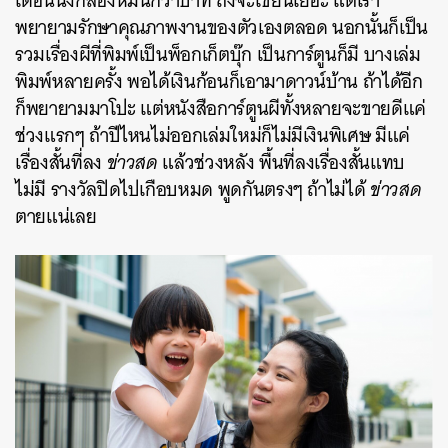
เดือนนึงก็สองหมื่นกว่าบาท ถึงจะเขียนเยอะ แต่เรา
พยายามรักษาคุณภาพงานของตัวเองตลอด นอกนั้นก็เป็น
SHARE
TWEET
LINE
EMAIL
รวมเรื่องผีที่พิมพ์เป็นพ็อกเก็ตบุ๊ก เป็นการ์ตูนก็มี บางเล่ม
พิมพ์หลายครั้ง พอได้เงินก้อนก็เอามาดาวน์บ้าน ถ้าได้อีก
ก็พยายามมาโปะ แต่หนังสือการ์ตูนผีทั้งหลายจะขายดีแค่
ช่วงแรกๆ ถ้าปีไหนไม่ออกเล่มใหม่ก็ไม่มีเงินพิเศษ มีแค่
เรื่องสั้นที่ลง
ข่าวสด
แล้วช่วงหลัง พื้นที่ลงเรื่องสั้นแทบ
ไม่มี รางวัลปิดไปเกือบหมด พูดกันตรงๆ ถ้าไม่ได้
ข่าวสด
ตายแน่เลย