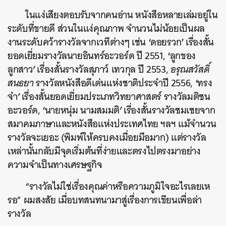
ในแง่เสียงตอบรับจากคนอ่าน หนังสือหลายเล่มอยู่ใน
ระดับที่ขายดี ส่วนในแง่คุณภาพ จำนวนไม่น้อยเป็นผล
‘
’
งานระดับคว้ารางวัลจากเวทีต่างๆ เช่น
ดอยรวก
เรื่องสั้น
‘
ยอดเยี่ยมรางวัลนายอินทร์อะวอร์ด ปี 2551,
ลูกของ
’
ลูกสาว
เรื่องสั้นรางวัลสุภาว์ เทวกุล ปี 2553,
อรุณสวัสดิ์
‘
สนธยา
รางวัลหนังสือดีเด่นแห่งชาติประจำปี 2556,
ทรง
’
จำ
เรื่องสั้นยอดเยี่ยมประเภทวิทยาศาสตร์ รางวัลมติชน
‘
’
อะวอร์ด,
นายหนุ่ม นามสมมติ
เรื่องสั้นรางวัลชมเชยจาก
สมาคมภาษาและหนังสือแห่งประเทศไทย ฯลฯ แม้จำนวน
รางวัลจะเยอะ (พิมพ์ให้ครบคงเมื่อยมือมาก) แต่รางวัล
เหล่านั้นกลับมีจุดเริ่มต้นที่ง่ายและตรงไปตรงมาอย่าง
ความจำเป็นทางเศรษฐกิจ
“รางวัลไม่ใช่เรื่องคุณค่าหรือความภูมิใจอะไรเลยเห
รอ” ผมสงสัย เมื่อบทสนทนามาสู่เรื่องการเขียนเพื่อล่า
รางวัล