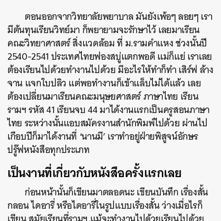
ตอนออกจากวิทยาลัยพยาบาล มันยังเพ้อๆ ลอยๆ เรา
มีต้นทุนเรียนวิทย์มา ก็พยายามจะรักษาไว้ เลยมาเรียน
คณะวิทยาศาสตร์ สิ่งแวดล้อม ที่ ม.รามคำแหง ช่วงนั้นปี
2540-2541 ประเทศไทยฟองสบู่แตกพอดี แม่ก็แย่ เราเลย
ต้องเรียนไปด้วยทำงานไปด้วย มีอะไรให้ทำก็ทำ เสิร์ฟ ล้าง
จาน แจกใบปลิว แต่พอทำงานก็เข้าแล็บไม่ได้แล้ว เลย
ต้องเปลี่ยนมาเรียนคณะมนุษยศาสตร์ ภาษาไทย เรียน
รามฯ รหัส 41 เรียนจบ 44 มาได้งานแรกเป็นครูสอนภาษา
ไทย ระหว่างนั้นแอบสมัครงานสำนักพิมพ์ไปด้วย ผ่านไป
เกือบปีก็มาได้งานที่ ‘นานมี’ เราทำอยู่ฝ่ายพิสูจน์อักษร
ปรู๊ฟหนังสือทุกประเภท
เป็นงานที่เกี่ยวกับหนังสือครั้งแรกเลย
ก่อนหน้านั้นก็เขียนมาตลอดนะ เขียนบันทึก เรื่องสั้น
กลอน ไดอารี่ หรือไดอารี่ในรูปแบบเรื่องสั้น ว่างเมื่อไรก็
เขียน สมัยเรียนที่รามฯ แม้จะทำงานไปด้วยเรียนไปด้วย