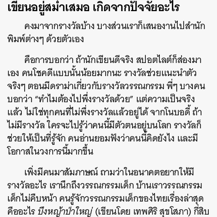
เขียนอยู่สม่ำเสมอ เกิดจากปัจจัยอะไร
คงมาจากรางวัลบ้าง บางส่วนเราก็เสนองานไปสำนัก
พิมพ์ต่างๆ ด้วยตัวเอง
คือการบอกว่า ถ้านักเขียนดีจริง สปอตไลต์ก็ส่องมา
เอง คนโชคดีแบบนั้นน้อยมากนะ รางวัลช่วยแนะนำตัว
จริงๆ ตอนมีดราม่าเกี่ยวกับรางวัลวรรณกรรม พี่ๆ บางคน
บอกว่า “ทำไมต้องไปพึ่งรางวัลด้วย” แต่ความเป็นจริง
แล้ว ไม่ใช่ทุกคนที่ไม่พึ่งรางวัลแล้วอยู่ได้ จากโนบอดี้ ถ้า
ไม่มีรางวัล ใครจะไปรู้ว่าคนนี้มีตัวตนอยู่บนโลก รางวัลก็
ช่วยให้เป็นที่รู้จัก คนอ่านยอมฟังว่าคนนี้คิดยังไง และมี
โอกาสในวงการนี้มากขึ้น
เพิ่งมีคนมาสัมภาษณ์ ถามว่าในอนาคตอยากให้มี
รางวัลอะไร เรานึกถึงวรรณกรรมเด็ก บ้านเราวรรณกรรม
เด็กไม่คืบหน้า คนรู้จักวรรณกรรมเด็กของไทยเรื่องล่าสุด
คืออะไร
บึงหญ้าป่าใหญ่
(เขียนโดย เทพศิริ สุขโสภา) กี่สิบ