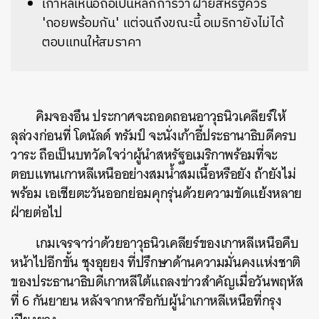
เกาหลีเหนือถือเป็นหลักการว่า ฝ่ายสหรัฐควร
'ถอยพร้อมกัน' แต่จนถึงขณะนี้ อเมริกายังไม่ได้
ตอบแทนให้สมราคา
คิมจองอึน ประกาศจะถอดถอนอาวุธนิวเคลียร์ให้
ลุล่วงก่อนที่ โดนัลด์ ทรัมป์ จะนั่งเก้าอี้ประธานาธิบดีครบ
วาระ ถือเป็นบทวัดใจว่าผู้นำสหรัฐอเมริกาพร้อมที่จะ
ตอบแทนเกาหลีเหนืออย่างสมน้ำสมเนื้อหรือยัง ถ้ายังไม่
พร้อม เอเชียตะวันออกย่อมคุกรุ่นด้วยความขัดแย้งหลาย
ฝ่ายต่อไป
เกมเจรจาว่าด้วยอาวุธนิวเคลียร์ของเกาหลีเหนือคืบ
หน้าไปอีกขั้น ชุงอุยยง ที่ปรึกษาด้านความมั่นคงแห่งชาติ
ของประธานาธิบดีเกาหลีใต้แถลงข่าวสำคัญเมื่อวันพฤหัส
ที่ 6 กันยายน หลังจากหารือกับผู้นำเกาหลีเหนือที่กรุง