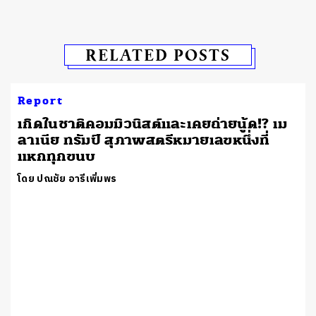
RELATED POSTS
Report
เกิดในชาติคอมมิวนิสต์และเคยถ่ายนู้ด!? เม
ลาเนีย ทรัมป์ สุภาพสตรีหมายเลขหนึ่งที่
แหกทุกขนบ
โดย ปณชัย อารีเพิ่มพร