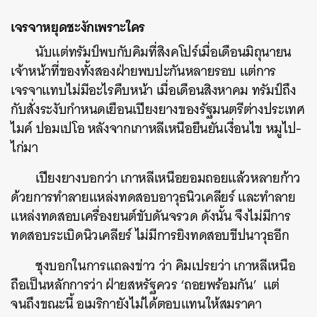
เจรจาหยุดชะงักเพราะใคร
นับแต่ทรัมป์พบกับคิมที่สิงคโปร์เมื่อเดือนมิถุนายน
เจ้าหน้าที่ของทั้งสองฝ่ายพบปะกันหลายรอบ แต่การ
เจรจาแทบไม่มีอะไรคืบหน้า เมื่อเดือนสิงหาคม ทรัมป์ถึง
กับสั่งระงับกำหนดเยือนเปียงยางของรัฐมนตรีต่างประเทศ
ไมค์ ปอมเปโอ หลังจากเกาหลีเหนือยืนยันเงื่อนไข หมูไป-
ไก่มา
เปียงยางบอกว่า เกาหลีเหนือยอมถอยแล้วหลายก้าว
ด้วยการทำลายแหล่งทดสอบอาวุธนิวเคลียร์ และทำลาย
แหล่งทดสอบเครื่องยนต์ขับดันจรวด ดังนั้น จึงไม่มีการ
ทดสอบระเบิดนิวเคลียร์ ไม่มีการยิงทดสอบขีปนาวุธอีก
ชุงบอกในการแถลงข่าว ว่า คิมเปรยว่า เกาหลีเหนือ
ถือเป็นหลักการว่า ฝ่ายสหรัฐควร ‘ถอยพร้อมกัน’ แต่
จนถึงขณะนี้ อเมริกายังไม่ได้ตอบแทนให้สมราคา