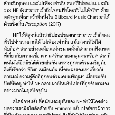
สำหรับทุกคน และไม่เพียงเท่านั้น ดนตรีฮิปฮอปแบบฉบับ
ของ NF ยังสามารถเข้าถึงใจคนฟังโดยทั่วไปได้จริงๆ ด้วย
หลักฐานที่เขาคว้าที่หนึ่งใน Billboard Music Chart มาได้
ด้วยซิงเกิ้ล
Perception
(2017)
NF ได้พิสูจน์แล้วว่าฮิปฮอปของเขาสามารถเข้าถึงคน
ทั่วไปจำนวนมากได้ ไม่เพียงเท่านั้น แม้แต่คนที่ไม่ได้
นับถือศาสนาอย่างเหนียวแน่นขนาดนั้นก็สามารถฟังเพลง
ที่เกี่ยวกับความเชื่อ ความศรัทธาของกลุ่มคนหรือศาสนาที่
ตนไม่ได้ยึดถือได้ด้วยเช่นกัน เพราะทุกคนล้วนเผชิญกับ
สิ่งที่เรียกว่า ‘ชีวิต’ เหมือนกัน เนื้อเพลงของเขาเกี่ยวกับ
อารมณ์ ความรู้สึกที่ทุกคนล้วนเคยเผชิญมา เมื่อรวมกับ
บีตที่ติดหู ทำให้ NF กลายมาเป็นแร็ปเปอร์ที่ถูกจับตามอง
อย่างมากในยุคปัจจุบัน
สไตล์การแร็ปที่หนักและดุดันของ NF ทำให้ใครต่าง
บอกว่าเขามีสไตล์คล้ายกับ Eminem แร็ปเปอร์ชาวผิวขาว