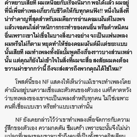
คำหยาบเสียที ผมเหนื่อยกับเรื่องนี้มาก พอได้แล้ว ผมอยู่
ที่นี่เพื่อทำเพลงเกี่ยวกับชีวิตให้กับทุกคนฟัง!! หนึ่งในสิ่งที่
น่ารำคาญที่สุดสำหรับผมคือการอ่านคอมเม้นต์ในเพจ
แล้วเจอคนไล่ตำหนิการกระทำของคนอื่น หรือตำหนิคน
อื่นเพราะเขาไม่เชื่อในบางสิ่งบางอย่าง จะเป็นแฟนเพลง
ผมหรือไม่ก็ตาม หยุดทำให้ช่องคอมเม้นต์มีแต่ขยะแบบ
นั้นเสียที ผมทำเพลงทั้งอัลบั้มพูดถึงเรื่องราวบางส่วนเหล่า
นั้น แต่คุณก็ยังไม่เข้าใจในสิ่งที่ผมจะสื่อ สงสัยผมคงต้อง
ขวานผ่าซากกว่านี้ ถึงจะส่งสารถึงพวกคุณได้ใช่ไหม?’
โพสต์นี้ของ NF แสดงให้เห็นว่าแม้เขาจะทำเพลงโดย
ดำเนินอยู่บนความเชื่อและตัวตนของตัวเอง แต่ก็คาดหวัง
ว่าบทเพลงของเขาจะเป็นเพลงสำหรับทุกคน ไม่ใช่เฉพาะ
คนที่เชื่อแบบเขา หรือทำแบบเขาเท่านั้น
NF ยังเคยกล่าวไว้ว่าเขาทำเพลงเพื่อจัดการกับความ
รู้สึกของตัวเอง ความกดดัน ซึมเศร้า เพราะฉะนั้นจึงไม่น่า
แปลกที่เพลงของเขาจะเข้าถึงคนที่เป็นทั้งชาวคริสเตียน