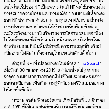
ที่เป็นตำนานของวงการฮิปฮอป
สิ่งที่ทำให้ผู้คนต่างพากัน
สนใจในแร็ปของ NF เป็นเพราะว่าแม้ NF จะใช้บทเพลงใน
การระบายความโกรธ และอารมณ์ดิบของเขา แต่เนื้อเพลง
ของ NF ปราศจากคำสบถ ความรุนแรง หรือความสิ้นหวัง
อาจเป็นเพราะเขาทำเพลงให้กับชาวคริสเตียน จึงต้อง
ระมัดระวังอย่างมากในเรื่องของการใส่ส่วนผสมเหล่านี้ลง
ไปในเนื้อเพลง ซึ่งถือว่าเป็นอีกหนึ่งแนวทางที่แปลกใหม่
สำหรับฮิปฮอปที่เป็นพื้นที่สำหรับความขบถสุดขั้ว หรือมี
กลิ่นอาย ‘ใต้ดิน’ แม้จะมาอยู่ในกระแสหลักแล้วก็ตาม
ล่าสุดนี้ NF เพิ่งปล่อยเพลงใหม่ล่าสุด ‘
The Search
’
เมื่อวันที่ 30 พฤษภาคม 2019 แต่ก่อนที่จะไปดูผลงาน
ล่าสุดของเขา เราอยากพาคุณไปดูชีวิตและบทเพลงเก่าๆ
ของเขาเสียก่อน เพื่อทำความรู้จักกับดนตรีในแบบของ NF
ให้มากขึ้นอีกนิด
นาธาน จอห์น ฟิวเออร์สเตน เกิดเมื่อวันที่ 30 มีนาคม
ค.ศ. 1991 ที่มิชิแกน สหรัฐอเมริกา เขามีชีวิตวัยเด็กที่ยาก