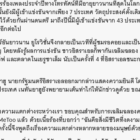
การร้องเพลงประจำปีทางโทรทัศน์ที่มีอายุยาวนานที่สุดในโ
นั้นยังมีผู้เข้าแข่งขันจากเพียง 7 ประเทศ วัตถุประสงค์ดั้งเด
ว้ด้วยกันผ่านดนตรี มาถึงปีนี้มีผู้เข้าแข่งขันจาก 43 ประเ
อีกต่อไป
์อันยาวนาน ยูโรวิชั่นจึงกลายเป็นเวทีที่ผู้ชมรอคอยและเป็
โดยหลังรู้ผลการแข่งขัน ชาวอิสราเอลก็พากันเฉลิมฉลอง 
วีฟ และตลาดในเยรูซาเล็ม นับเป็นครั้งที่ 4 ที่อิสราเอลชน
8
ยาฮู นายกรัฐมนตรีอิสราเอลออกมากล่าวแสดงความยินดี โ
องประเทศ เนทันยาฮูยังพยายามเต้นท่าไก่ให้นักข่าวดูด้วย ขณะ
ับความแตกต่างระหว่างเรา ขอบคุณสำหรับการเฉลิมฉลอ
o แล้ว ด้วยเนื้อร้องที่บอกว่า “ฉันคือสิ่งมีชีวิตที่งดงาม
รั้งนี้จึงพูดถึงเรื่องความแตกต่างหลากหลายของมนุษย์ด้ว