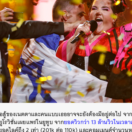
นหา
รต่อสู้ของเนตตาและคนแบบเธออาจจะยังต้องมีอยู่ต่อไป จาก
SHARE
TWEET
LINE
EMAIL
โรวิชั่นเผยแพร่ในยูทูบ จาก
ยอดวิวกว่า 13 ล้านวิวในเวลาเ
อดไลค์ถึง 2 เท่า (201k ต่อ 110k) และคอมเมนต์จำนวนหนึ่ง