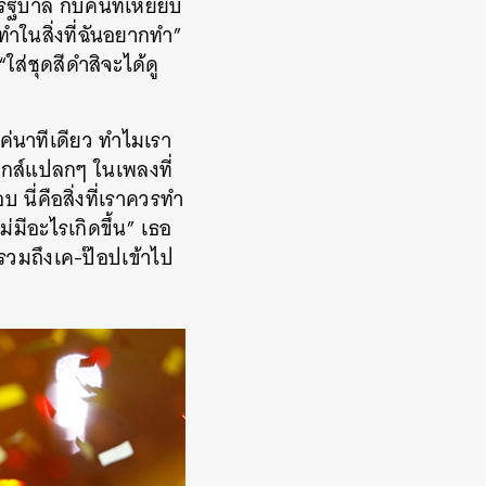
บรัฐบาล กับคนที่เหยียบ
ในสิ่งที่ฉันอยากทำ”
ส่ชุดสีดำสิจะได้ดู
แค่นาทีเดียว ทำไมเรา
นิกส์แปลกๆ ในเพลงที่
 นี่คือสิ่งที่เราควรทำ
่มีอะไรเกิดขึ้น” เธอ
นรวมถึงเค-ป๊อปเข้าไป