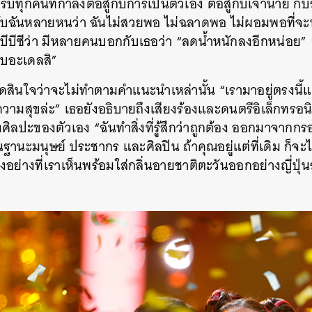
บทุกคนที่กำลังต่อสู้กับการเป็นตัวเอง ต่อสู้กับเจ้านาย กั
บฉันหลายหนว่า ฉันไม่สวยพอ ไม่ฉลาดพอ ไม่ผอมพอที่จะทำ
ีบีซีว่า มีหลายคนบอกกับเธอว่า “ลดน้ำหนักลงอีกหน่อย” “ใ
บบอะเดลสิ”
ตัดสินใจว่าจะไม่ทำตามคำแนะนำเหล่านั้น “เรามาอยู่ตรงนี้
มีความสุขล่ะ” เธอยังอธิบายถึงเสียงร้องและดนตรีอิเล็กทรอ
ิลปะของตัวเอง “ฉันทำสิ่งที่รู้สึกว่าถูกต้อง ออกมาจากกรอบ
นะมนุษย์ ประชากร และศิลปิน ถ้าคุณอยู่แต่ที่เดิม ก็จะไม
งอย่างที่เราเห็นพร้อมใส่กลิ่นอายชาติตะวันออกอย่างญี่ปุ่