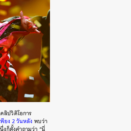
คลิปวิดิโอการ
พียง 2 วันหลัง
พบว่า
ก็ตั้งคำถามว่า “นี่