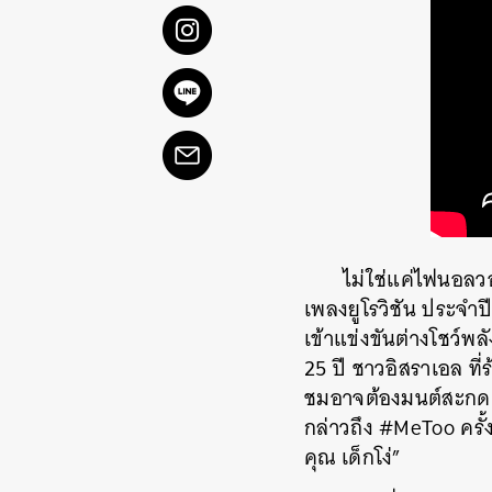
ไม่ใช่แค่ไฟนอลว
เพลงยูโรวิชัน ประจำป
เข้าแข่งขันต่างโชว์พ
25 ปี ชาวอิสราเอล ที
ชมอาจต้องมนต์สะกดด
กล่าวถึง #MeToo ครั้
คุณ เด็กโง่”