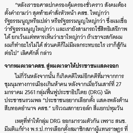
“หลังเราขอศาลปกครองคุ้มครองชั่วคราว สังคมต้อง
ตั้งคำถามว่า สุดท้ายคำสั่งหัวหน้า คสช. ใหญ่กว่า
รัฐธรรมนูญหรือเปล่า หรือรัฐธรรมนูญใหญ่กว่า ซึ่งผมเชื่อ
ว่ารัฐธรรมนูญใหญ่กว่า และเรายังสามารถใช้สิทธิเสรีภาพ
ได้ ยกเว้นแต่ทหารเห็นว่าเขาใหญ่กว่า ถ้าเขาจะสกัดผม
ผมก็ทำอะไรไม่ได้ ส่วนคดีก็ไม่มีผลกระทบอะไร เราก็สู้กัน
ต่อไป” เลิศศักดิ์ กล่าว
จากหมดเวลาคสช
.
สู่หมดเวลาให้ประชาชนแสดงออก
ไม่กี่วันหลังจากนั้น ก็เกิดคดีใหม่อีกคดีที่มาจากการ
ชุมนุมทางการเมืองเกินห้าคน หลังจากเมื่อวันเสาร์ที่ 27
มกราคม 2561 กลุ่มฟื้นฟูประชาธิปไตย (DRG) นัด
ประชาชนรวมพล “ประชาชนอยากเลือกตั้ง แสดงพลังต้าน
สืบทอดอำนาจ คสช.” บริเวณสกายวอล์ก สี่แยกปทุมวัน
เหตุที่ทำให้กลุ่ม DRG ออกมารวมตัวกัน เพราะ สนช.
มีมติแก้ร่าง พ.ร.ป.การเลือกตั้งสมาชิกสภาผู้แทนราษฎร ที่