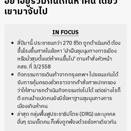
อย่าอยู่รวมกันเกินห้าคน เดี๋ยว
เขามาจับไป
IN FOCUS
สี่ปีมานี้ ประชาชนกว่า 270 ชีวิต ถูกดำเนินคดี ต้อง
ขึ้นโรงขึ้นศาลในข้อหา 'ฝ่าฝืนชุมนุมทางการเมือง
หรือมั่วสุมตั้งแต่ห้าคนขึ้นไป' ตามคำสั่งหัวหน้า
คสช. ที่ 3/2558
กิจกรรมการเดินเท้าจากกรุงเทพฯ ไปขอนแก่นได้
รับการคุ้มครองชั่วคราวจากคำสั่งศาลปกครอง
ว่าให้สามารถดำเนินกิจกรรมต่อไปได้ แต่อย่างไรก็
ดี แกนนำแปดคนยังมีข้อหาฐานชุมนุมทางการ
เมืองเกินห้าคน
ล่าสุด กลุ่มฟื้นฟูประชาธิปไตย (DRG) และบุคคล
อื่นๆ รวมเจ็ดคน ก็เพิ่งถูกฟ้องด้วยข้อหาเดียวกัน