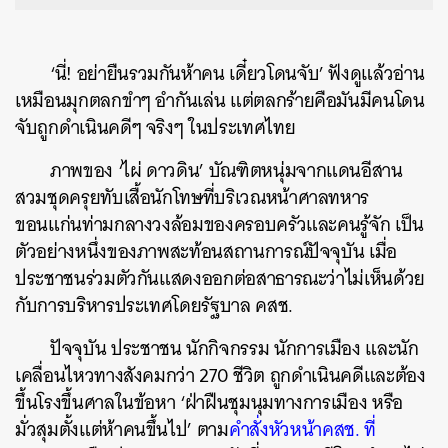
‘นี่! อย่ายืนรวมกันห้าคน เดี๋ยวโดนจับ’ ฟังดูแล้วอ่าน
เหมือนมุกตลกขำๆ อำกันเล่น แต่ตลกร้ายคือมันมีคนโดน
จับถูกดำเนินคดีๆ จริงๆ ในประเทศไทย
ภาพของ ‘ไผ่ ดาวดิน’ บัณฑิตหนุ่มจากแดนอีสาน
สวมชุดครุยทับเสื้อนักโทษที่บริเวณหน้าศาลทหาร
ขอนแก่นท่ามกลางวงล้อมของครอบครัวและคนรู้จัก เป็น
ตัวอย่างหนึ่งของภาพสะท้อนสถานการณ์ปัจจุบัน เมื่อ
ประชาชนร่วมตัวกันแสดงออกต่อสาธารณะว่าไม่เห็นด้วย
กับการบริหารประเทศโดยรัฐบาล คสช.
ปัจจุบัน ประชาชน นักกิจกรรม นักการเมือง และนัก
เคลื่อนไหวทางสังคมกว่า 270 ชีวิต ถูกดำเนินคดีและต้อง
ขึ้นโรงขึ้นศาลในข้อหา ‘ฝ่าฝืนชุมนุมทางการเมือง หรือ
มั่วสุมตั้งแต่ห้าคนขึ้นไป’ ตาม
คำสั่งหัวหน้าคสช. ที่