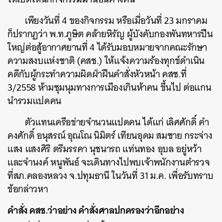
เพียงวันที่ 4 ของกิจกรรม หรือเมื่อวันที่ 23 มกราคม
ก็ปรากฏว่า พ.ท.ภูษิต คล้ายหิรัญ ผู้บังคับกองพันทหารปืน
ใหญ่ต่อสู้อากาศยานที่ 4 ได้รับมอบหมายจากคณะรักษา
ความสงบแห่งชาติ (คสช.) ให้แจ้งความร้องทุกข์ดำเนิน
คดีกับผู้กระทำความผิดฝ่าฝืนคำสั่งหัวหน้า คสช.ที่
3/2558 ห้ามชุมนุมทางการเมืองเกินห้าคน ขึ้นไป ต่อแกน
นำรวมแปดคน
ตัวแทนเครือข่ายจำนวนแปดคน ได้แก่ เลิศศักดิ์ คำ
คงศักดิ์ อนุสรณ์ อุณโณ นิมิตร์ เทียนอุดม สมชาย กระจ่าง
แสง แสงศิริ ตรีมรรคา นุชนารถ แท่นทอง อุบล อยู่หว้า
และจำนงค์ หนูพันธ์ จะเดินทางไปพบเจ้าพนักงานตำรวจ
ที่สภ.คลองหลวง จ.ปทุมธานี ในวันที่ 31 ม.ค. เพื่อรับทราบ
ข้อกล่าวหา
คำสั่ง คสช.ว่าอย่าง คำสั่งศาลปกครองว่าอีกอย่าง