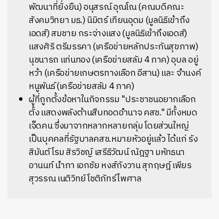
พัฒนาที่ยั่งยืน) อนุสรณ์ อุณโณ (คณบดีคณะ
สังคมวิทยา มธ.) นิมิตร์ เทียนอุดม (มูลนิธิเข้าถึง
เอดส์) สมชาย กระจ่างแสง (มูลนิธิเข้าถึงเอดส์)
แสงศิริ ตรีมรรคา (เครือข่ายหลักประกันสุขภาพ)
นุชนารถ แท่นทอง (เครือข่ายสลัม 4 ภาค) อุบล อยู่
หว้า (เครือข่ายเกษตรทางเลือก อีสาน) และ จำนงค์
หนูพันธ์ (เครือข่ายสลัม 4 ภาค)
ผู้ที่ถูกตั้งข้อหาในกิจกรรม "ประชาชนอยากเลือก
ตั้ง แสดงพลังต้านสืบทอดอำนาจ คสช." มีทั้งหมด
เจ็ดคน ซึ่งมาจากหลากหลายกลุ่ม โดยส่วนใหญ่
เป็นบุคคลที่รัฐบาลคสช.หมายหัวอยู่แล้ว ได้แก่ รัง
สิมันต์ โรม สิรวิชญ์ เสรีธิวัฒน์ ณัฎฐา มหัทธนา
อานนท์ นำภา เอกชัย หงส์กังวาน สุกฤษฎ์ เพียร
สุวรรณ เนติวิทย์ โชติภัทร์ไพศาล