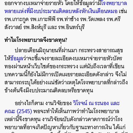
ออกจากงบเหมาจ่ายรายหัว โดยให้ข้อมูลว่ามี
โรงพยาบาล
หลายแห่งที่มีงบประมาณติดลบหลังหักเงินเดือนหมอ
เช่น
รพ.เกาะกูด รพ.เกาะพีพี รพ.ท่าช้าง รพ.วัดเพลง รพ.ศรี
สังวาลย์ รพ.สิงห์บุรี และ รพ.อินทร์บุรี
ทำไมโรงพยาบาลจึงขาดทุน?
ปลายเดือนมิถุนายนที่ผ่านมา กระทรวงสาธารณสุข
ให้
ข้อมูล
ว่าจะชี้แจงรายละเอียดงบเหมาจ่ายรายหัวบัตร
ทองผ่านหน้าเว็บไซต์ของกระทรวง แต่นับถึงเวลาที่เขียน
บทความนี้ก็ยังไม่มีการเปิดเผยรายละเอียดดังกล่าว จึงไม่
สามารถระบุได้อย่างแน่ชัดว่าเหตุใดโรงพยาบาลที่กล่าวถึง
ข้างต้นจึงมีงบประมาณติดลบหรือขาดทุน
อย่างไรก็ตาม งานวิจัยของ
วิโรจน์ ณ ระนอง และ
คณะ (2545)
พอจะทำให้เห็นภาพว่าทำไมโรงพยาบาล
เหล่านี้จึงขาดทุน งานวิจัยฉบับดังกล่าวคาดการณ์ว่าโรง
พยาบาลที่อาจเกิดปัญหาเกี่ยวกับฐานะทางการเงิน ได้แก่