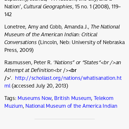
Nation’,
Cultural Geographies
, 15 no
.
1
(
2008
)
, 119
–
142
Lonetree, Amy and Cobb, Amanda J
.
,
The National
Museum of the American Indian
:
Critical
Conversations
(
Lincoln, Neb
:
University of Nebraska
Press, 2009
)
Rasmussen, Peter R
.
‘
Nations
”
or
“
States
“
<br
/
>an
<br
Attempt at Definition
<br
/
>
/
>
‘
.
http
://
scholiast
.
org
/
nations
/
whatisanation
.
ht
ml
(
accessed July 20, 2013
)
Tags:
Museums Now
,
British Museum
,
Telekom
Muzium
,
National Museum of the America Indian