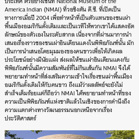
ประเทศ ตัวอย่างเช่นที่ National Museum of the
America Indian
(
NMAI
)
ที่วอชิงตัน ดี.ซี. ที่เปิดเป็น
ทางการเมื่อปี 2004 เพื่อทำหน้าที่เป็นตัวแทนของชนเผ่า
พื้นเมืองอเมริกันดั้งเดิมและเป็นเวทีให้พวกเขาได้แสดงอัต
ลักษณ์ของตัวเองในระดับสากล เนื่องจากที่ผ่านมาการนำ
เสนอเรื่องราวชองชนเผ่าอินเดียนแดงในพิพิธภัณฑ์นั้น มัก
เป็นการนำเสนอโดยมุมมองของคนขาวเพื่อให้เกิดผล
ค้นหา
ประโยชน์อย่างมีนัยแฝง ส่งผลให้ชนเผ่าอินเดียนแดงกับ
SHARE
TWEET
LINE
EMAIL
พิพิธภัณฑ์นั้นมีความสัมพันธ์ที่ไม่กินเส้นกัน
NMAI
จึงได้
พยายามทำหน้าที่ส่งเสริมความเข้าใจเรื่องชนเผ่าพื้นเมือง
อเมริกันดั้งเดิมให้กับคนขาว ถึงแม้ว่าผลลัพธ์จะยังไม่
สำเร็จเต็มร้อยแต่ก็ถือว่า
NMAI ได้พยายามทำหน้าที่ของ
ความเป็นพิพิธภัณฑ์แห่งชาติแล้วในเชิงของการคำนึงถึง
ความแตกต่างทางวัฒนธรรมนอกเหนือจากเรื่อง
ประวัติศาสตร์