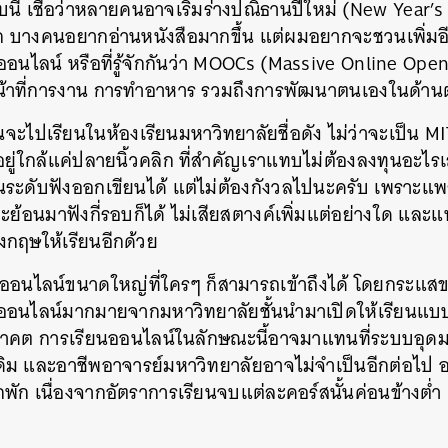
นี้ เชื่อว่าหลายคนอาจเริ่มร่างปณิธานปีใหม่ (New Year’
 บางคนอยากอ่านหนังสือมากขึ้น แต่ผมอยากจะชวนเพิ่มอีก
อนไลน์ หรือที่รู้จักกันว่า MOOCs (Massive Online Open 
ับหน้าที่การงาน การทำอาหาร รวมถึงการพัฒนาตนเองในด้าน
ันจะไปเรียนในห้องเรียนมหาวิทยาลัยชื่อดัง ไม่ว่าจะเป็น 
ยู่ใกล้แค่ปลายนิ้วคลิก ที่สำคัญเราแทบไม่ต้องลงทุนอะ
ระดับฟังออกเขียนได้ แต่ไม่ต้องกังวลไปนะครับ เพราะแ
ะย้อนมาฟังกี่รอบก็ได้ ไม่เสียสตางค์เพิ่มแต่อย่างใด แล
งกฤษให้เรียนอีกด้วย
อนไลน์ขนาดใหญ่ที่ใครๆ ก็สามารถเข้าถึงได้ โดยกระแสข
์สออนไลน์มากมายจากมหาวิทยาลัยชั้นนำมาเปิดให้เรียนแบบ
คต การเรียนออนไลน์ในลักษณะนี้อาจมาแทนที่ระบบอุด
ดิม และอาชีพอาจารย์มหาวิทยาลัยอาจไม่จำเป็นอีกต่อไป อ
พัก เนื่องจากอัตราการเรียนจบแต่ละคอร์สนั้นค่อนข้างต่ำ แ
ม