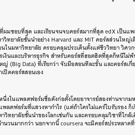
ี่ผมชอบที่สุด และเรียนจนจบคอร์สมากที่สุด edX เป็นแ
าวิทยาลัยชั้นนำอย่าง Harvard และ MIT คอร์สส่วนใหญ่เล
ยนในมหาวิทยาลัย ครอบคลุมประเด็นตั้งแต่ชีววิทยา วิศวก
งินและบริหารธุรกิจ สำหรับคอร์สที่ฮอตฮิตที่สุดก็หนีไม่พ้
ญ่ (Big Data) ที่เรียกว่า จับมือสอนทีละขั้น และคอร์สเกี
มาเปิดคอร์สสอนเอง
กหนึ่งในแพลตฟอร์มชื่อดังก่อตั้งโดยอาจารย์สองท่านจากม
พลตฟอร์มที่แสวงหากำไร (แต่ถ้าใครไม่แคร์ใบรับรอง ก็เรี
วิทยาลัยชั้นนำของโลกเช่นกัน และครอบคลุมวิชาที่ใกล้เค
นวนมากกว่า นอกจากนี้ coursera จะมีคอร์สประหลาดที่น่
นหา