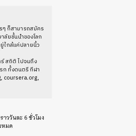
ครๆ ก็สามารถสมัคร
ยาลัยชั้นนำของโลก
ู่ใกล้แค่ปลายนิ้ว
์ สถิติ ไปจนถึง
ก ทั้งดนตรี กีฬา
, coursera.org,
ยราววันละ 6 ชั่วโมง
ทบหมด