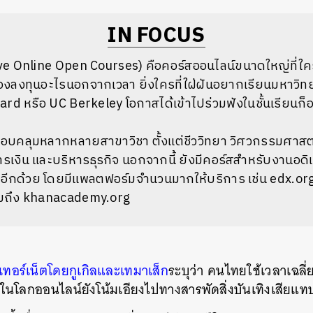
IN FOCUS
 Online Open Courses) คือคอร์สออนไลน์ขนาดใหญ่ที่ใ
้องลงทุนอะไรนอกจากเวลา ยิ่งใครที่ใฝ่ฝันอยากเรียนมหาวิท
rd หรือ UC Berkeley โอกาสได้เข้าไปร่วมฟังในชั้นเรียนก็อย
อบคลุมหลากหลายสาขาวิชา ตั้งแต่ชีววิทยา วิศวกรรมศาสตร
งิน และบริหารธุรกิจ นอกจากนี้ ยังมีคอร์สสำหรับงานอดิเร
ีกด้วย โดยมีแพลตฟอร์มจำนวนมากให้บริการ เช่น edx.org
มถึง khanacademy.org
เทอร์เน็ตโดยกูเกิลและเทมาเส็ก
ระบุว่า คนไทยใช้เวลาเฉลี่
นโลกออนไลน์ยังโน้มเอียงไปทางสารพัดสิ่งบันเทิงเสียแ