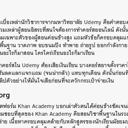
SHARE
TWEET
LINE
EMAIL
็นเบื่อเหล่านักวิชาการจากมหาวิทยาลัย Udemy คือคำตอบ
มเหล่าผู้สอนอิสระที่สนใจต้องการทำคอร์สออนไลน์ ดังน
มเฉพาะตัวของผู้สอนค่อนข้างสูง แถมหัวข้อก็ครอบคลุมแท
พื้นฐาน วาดภาพ อบขนมปัง ทำพาย ถ่ายรูป ออกกำลังกาย ฯลฯ
อนอะไรก็มาสอน ใครใคร่เรียนอะไรก็มาเรียน
กคอร์สใน Udemy ต้องเสียเงินเรียน บางคอร์สอาจตั้งราคาไว้
ชันลดแลกแจกแถม (จนน่ากลัว) แทบทุกเดือน ดังนั้นก่อนท
ลิปตัวอย่างให้มั่นใจเสียก่อนที่จะควักกระเป๋าจ่ายเงิน
org
อร์ม Khan Academy บอกเล่าตัวตนได้ค่อนข้างชัดเจนค
่ผมชอบที่สุดของ Khan Academy คือสอนวิชาพื้นฐานในระด
าใจง่าย เนื้อหาครอบคลุมคล้ายกับหลักสูตรของนักเรียนมัธ