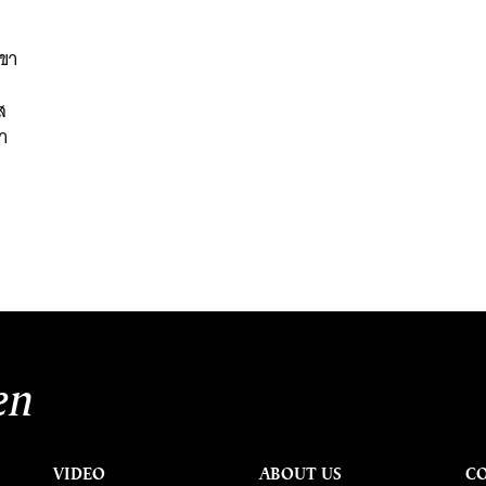
าขา
ส
ำ
นหา
SHARE
TWEET
LINE
EMAIL
en
VIDEO
ABOUT US
C