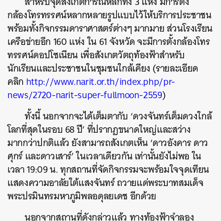
สำหรับจุดสังเกตการณ์หลักทั้ง 3 แห่ง มีการตั้ง
กล้องโทรทรรศน์หลากหลายรูปแบบไว้ให้บริการประชาชน
พร้อมทั้งกิจกรรมดาราศาสตร์ต่างๆ มากมาย ส่วนโรงเรียน
เครือข่ายอีก 160 แห่ง ใน 61 จังหวัด จะมีการตั้งกล้องโทร
ทรรศน์ดอปโซเนียน เพื่อสังเกตวัตถุท้องฟ้าสำหรับ
นักเรียนและประชาชนในชุมชนใกล้เคียง (รายละเอียด
คลิก
http://www.narit.or.th/index.php/pr-
news/2720-narit-super-fullmoon-2559
)
ทั้งนี้ นอกจากจะได้เต็มตากับ ‘ดวงจันทร์เต็มดวงใกล้
โลกที่สุดในรอบ 68 ปี’ ที่ปรากฏขนาดใหญ่และสว่าง
มากกว่าปกติแล้ว ยังสามารถสังเกตเห็น ‘ดาวอังคาร ดาว
ศุกร์ และดาวเสาร์’ ในเวลาเดียวกัน เท่านั้นยังไม่พอ ใน
เวลา 19:09 น. ทุกสถานที่จัดกิจกรรมจะพร้อมใจจุดเทียน
แสดงความอาลัยใต้แสงจันทร์ ถวายแด่พระบาทสมเด็จ
พระปรมินทรมหาภูมิพลอดุลยเดช อีกด้วย
นอกจากสถานที่ดังกล่าวแล้ว ทางท้องฟ้าจำลอง