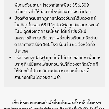
พิเศษด้วยระยะห่างจากโลกเพียง 356,509
กิโลเมตร ทำให้มีขนาดใหญ่และสว่างกว่าปกติ
มีจุดสังเกตปรากฏการณ์ดวงจันทร์เต็มดวงใกล้
โลกที่สุดในรอบ 68 ปี ‘ซูเปอร์ฟูลมูนวันลอยกระทง’
ใน 3 จุดสังเกตการณ์หลัก ได้แก่ เชียงใหม่
นครราชสีมา ฉะเชิงเทรา พร้อมโรงเรียนเครือข่าย
ดาราศาสตร์อีก 160 โรงเรียน ใน 61 จังหวัดทั่ว
ประเทศ
วิธีการชมซูเปอร์ฟูลมูนนั้นก็ไม่ยาก ขอแค่หาพื้นที่เห
มาะๆ ที่ไม่มีแสงไฟรบกวน ทันทีที่ดวงอาทิตย์ตกก็
ให้หันหน้าไปทางทิศตะวันออก เงยหน้ามองก็
สามารถเห็นได้ด้วยตาเปล่า
เชื่อว่าหลายคนคงกำลังตื่นเต้นและตั้งหน้าตั้งตารอ