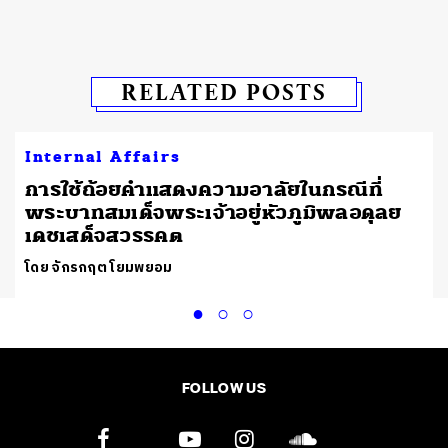
RELATED POSTS
Internal Affairs
การใช้ถ้อยคำแสดงความอาลัยในกรณีที่
พระบาทสมเด็จพระเจ้าอยู่หัวภูมิพลอดุลย
เดชเสด็จสวรรคต
โดย จักรกฤต โยมพยอม
FOLLOW US