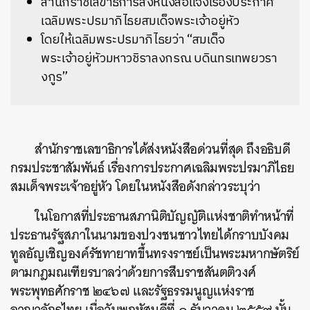
สำนักราชเลขาธิการส่งหนังสือแจ้งเรื่องประกาศ
เฉลิมพระปรมาภิไธยสมเด็จพระเจ้าอยู่หัว
โดยให้เฉลิมพระปรมาภิไธยว่า “สมเด็จ
พระเจ้าอยู่หัวมหาวชิราลงกรณ บดินทรเทพยวรา
งกูร”
สำนักราชเลขาธิการได้ส่งหนังสือด่วนที่สุด ถึงอธิบดี
กรมประชาสัมพันธ์ เรื่องการประกาศเฉลิมพระปรมาภิไธย
สมเด็จพระเจ้าอยู่หัว โดยในหนังสือดังกล่าวระบุว่า
ในโอกาสที่ประธานสภานิติบัญญัติแห่งชาติทำหน้าที่
ประธานรัฐสภาในนามของปวงชนชาวไทยได้กราบบังคม
ทูลอัญเชิญองค์รัชทายาทขึ้นทรงราชย์เป็นพระมหากษัตริย์
ตามกฎมณเฑียรบาลว่าด้วยการสืบราชสันตติวงศ์
พระพุทธศักราช ๒๔๖๗ และรัฐธรรมนูญแห่งราช
อาณาจักรไทย เมื่อวันพฤหัสบดีที่ ๑ ธันวาคม ๒๕๕๙ นั้น