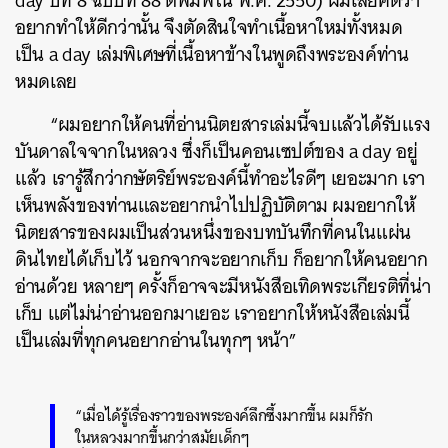
day ปีที่ 8 ฉบับที่ 88 ตีพิมพ์ใน พ.ศ. 2550) ผมเลยคิดว่า
อยากทำให้ดีกว่านั้น จึงตัดสินใจทำเนื้อหาใหม่ทั้งหมด
เป็น a day เล่มพิเศษที่เนื้อหาข้างในพูดถึงพระองค์ท่าน
หมดเลย
“ผมอยากให้คนที่อ่านนิตยสารเล่มนี้จบแล้วได้รับแรง
บันดาลใจจากในหลวง ซึ่งก็เป็นคอนเซปต์ของ a day อยู่
แล้ว เรารู้สึกว่ากษัตริย์พระองค์นี้ทำอะไรดีๆ เยอะมาก เรา
เห็นพลังของท่านและอยากนำไปปฏิบัติตาม ผมอยากให้
นิตยสารของผมเป็นส่วนหนึ่งของบทบันทึกที่คนในแผ่น
ดินไทยได้เก็บไว้ นอกจากจะอยากเก็บ ก็อยากให้คนอยาก
อ่านด้วย หลายๆ ครั้งก็อาจจะมีหนังสือเทิดพระเกียรติที่น่า
เก็บ แต่ไม่น่าอ่านออกมาเยอะ เราอยากให้หนังสือเล่มนี้
เป็นเล่มที่ทุกคนอยากอ่านในทุกๆ หน้า”
“เมื่อได้รู้เรื่องราวของพระองค์ลึกซึ้งมากขึ้น ผมก็รัก
ในหลวงมากขึ้นกว่าสมัยเด็กๆ