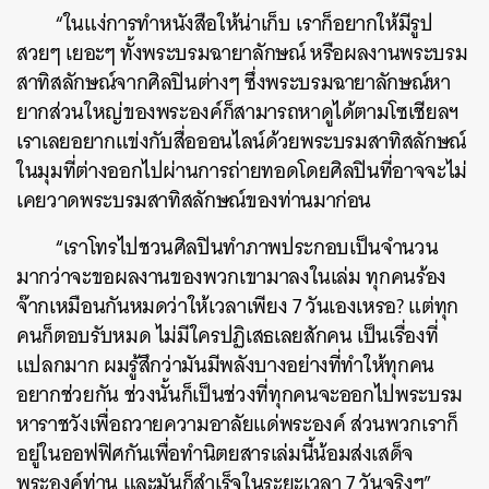
“ในแง่การทำหนังสือให้น่าเก็บ เราก็อยากให้มีรูป
สวยๆ เยอะๆ ทั้งพระบรมฉายาลักษณ์ หรือผลงานพระบรม
สาทิสลักษณ์จากศิลปินต่างๆ ซึ่งพระบรมฉายาลักษณ์หา
ยากส่วนใหญ่ของพระองค์ก็สามารถหาดูได้ตามโซเชียลฯ
เราเลยอยากแข่งกับสื่อออนไลน์ด้วยพระบรมสาทิสลักษณ์
ในมุมที่ต่างออกไปผ่านการถ่ายทอดโดยศิลปินที่อาจจะไม่
เคยวาดพระบรมสาทิสลักษณ์ของท่านมาก่อน
“เราโทรไปชวนศิลปินทำภาพประกอบเป็นจำนวน
มากว่าจะขอผลงานของพวกเขามาลงในเล่ม ทุกคนร้อง
จ๊ากเหมือนกันหมดว่าให้เวลาเพียง 7 วันเองเหรอ? แต่ทุก
คนก็ตอบรับหมด ไม่มีใครปฏิเสธเลยสักคน เป็นเรื่องที่
เเปลกมาก ผมรู้สึกว่ามันมีพลังบางอย่างที่ทำให้ทุกคน
อยากช่วยกัน ช่วงนั้นก็เป็นช่วงที่ทุกคนจะออกไปพระบรม
หาราชวังเพื่อถวายความอาลัยแด่พระองค์ ส่วนพวกเราก็
อยู่ในออฟฟิศกันเพื่อทำนิตยสารเล่มนี้น้อมส่งเสด็จ
พระองค์ท่าน และมันก็สำเร็จในระยะเวลา 7 วันจริงๆ”