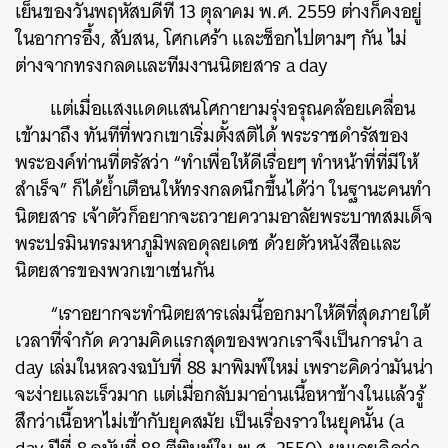
เย็นของวันพฤหัสบดีที่ 13 ตุลาคม พ.ศ. 2559 ต่างก็คงอยู่
ในอาการอึ้ง, สับสน, โศกเศร้า และช็อกไปตามๆ กัน ไม่
ต่างจากทรงกลดและทีมงานนิตยสาร a day
แต่เมื่อแสงแดดแสนโศกายามรุ่งอรุณคล้อยเคลื่อน
เข้ามาถึง ทันทีที่พวกเขาเริ่มตั้งสติได้ พระราชดำรัสของ
พระองค์ท่านที่ตรัสว่า “ทำเพื่อให้ดีเรื่อยๆ ทำหน้าที่ที่มีให้
สำเร็จ” ก็ได้ย้ำเตือนให้ทรงกลดนึกขึ้นได้ว่า ในฐานะคนทำ
นิตยสาร เจ้าตัวก็อยากจะถวายความอาลัยพระบาทสมเด็จ
พระปรมินทรมหาภูมิพลอดุลยเดช ด้วยตัวหนังสือและ
นิตยสารของพวกเขาเช่นกัน
“เราอยากจะทำนิตยสารเล่มนี้ออกมาให้ดีที่สุดภายใต้
เวลาที่จำกัด ความคิดแรกสุดของพวกเราจึงเป็นการนำ a
day เล่มในหลวงฉบับที่ 88 มาพิมพ์ใหม่ เพราะคิดว่ามันน่า
จะง่ายและเร็วมาก แต่เมื่อกลับมาอ่านเนื้อหาข้างในแล้วรู้
สึกว่าเนื้อหาไม่เข้ากับยุคสมัย เป็นเรื่องราวในยุคนั้น (a