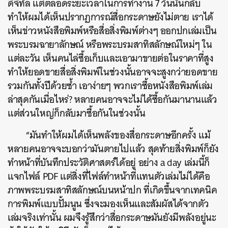
ดิจิทัล แต่ตลอดระยะเวลาในการทำงาน 7 วันนั้นกลับ
ทำให้ผมได้เห็นปรากฏการณ์สื่อกระดาษยังไม่ตาย เราได้
เห็นข่าวหนังสือพิมพ์หรือสื่อสิ่งพิมพ์ต่างๆ ออกปกเล่มเป็น
พระบรมฉายาลักษณ์ หรือพระบรมสาทิสลักษณ์ใหม่ๆ ใน
แต่ละวัน เห็นคนไล่ซื้อเก็บและเอามาขายต่อในราคาที่สูง
ทำให้ยอดขายสื่อสิ่งพิมพ์ในช่วงนั้นอาจจะสูงกว่ายอดขาย
รวมกันทั้งปีด้วยซ้ำ เอาง่ายๆ พวกเราซื้อหนังสือพิมพ์เล่ม
ล่าสุดกันเมื่อไหร่? หลายคนอาจจะไม่ได้ซื้อกันมานานแล้ว
แต่ส่วนใหญ่ก็กลับมาซื้อกันในช่วงนั้น
“มันทำให้ผมได้เห็นพลังของสื่อกระดาษอีกครั้ง แม้
หลายคนอาจจะบอกว่ามันตายไปแล้ว สุดท้ายสิ่งพิมพ์ก็ยัง
ทำหน้าที่บันทึกประวัติศาสตร์ได้อยู่ อย่าง a day เล่มนี้ก็
แจกไฟล์ PDF แต่สิ่งที่ไฟล์ทำหน้าที่แทนตัวเล่มไม่ได้คือ
ภาพพระบรมสาทิสลักษณ์บนหน้าปก ที่เกิดขึ้นจากเทคนิค
การพิมพ์เเบบปั้มนูน ซึ่งจะมองเห็นและสัมผัสได้จากตัว
เล่มจริงเท่านั้น ผมจึงรู้สึกว่าสื่อกระดาษมันยังมีพลังอยู่นะ