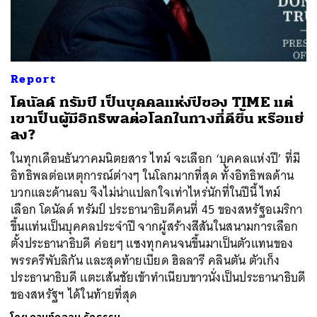
Report
ค้นหา
โดนัลด์ ทรัมป์ เป็นบุคคลแห่งปีของ TIME แต่
SHARE
TWEET
LINE
EMAIL
เขาเป็นผู้มีอิทธิพลต่อโลกในทางที่ดีขึ้น หรือแย่
ลง?
ในทุกเดือนธันวาคมนิตยสาร ไทม์ จะเลือก ‘บุคคลแห่งปี’ ที่มี
อิทธิพลต่อเหตุการณ์ต่างๆ ในโลกมากที่สุด ทั้งอิทธิพลด้าน
บวกและด้านลบ จึงไม่น่าแปลกใจเท่าไหร่นักที่ในปีนี้ ไทม์
เลือก โดนัลด์ ทรัมป์ ประธานาธิบดีคนที่ 45 ของสหรัฐอเมริกา
ขึ้นแท่นเป็นบุคคลประจำปี จากผู้สร้างสีสันในสนามการเลือก
ตั้งประธานาธิบดี ค่อยๆ แซงทุกคนจนขึ้นมาเป็นตัวแทนของ
พรรครีพับลิกัน และสุดท้ายเบียด ฮิลลารี คลินตัน ตัวเก็ง
ประธานาธิบดี แตะเส้นชัยเข้าทำเนียบขาวนั่งเป็นประธานาธิบดี
ของสหรัฐฯ ได้ในท้ายที่สุด