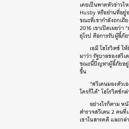
เคยเป็นพาดหัวข่าวใหญ
Husby หรือย่านที่อยู่
ขณะที่เขากำลังถกเถียง
2016 เขาเปิดเผยว่า “
ยุโรป คือการรับผู้ลี้
เอมี โฮโรวิตซ์ 
มาว่า รัฐบาลของสวีเดน
ขณะนี้ปัญหาผู้ลี้ภัยอ
ขึ้น
“สวีเดนมองตัวเอ
ใครก็ได้” โฮโรวิตซ์ก
อย่างไรก็ตาม หนั
ตำรวจสวีเดน 2 คนที่
เขาในสารคดี และกล่าว