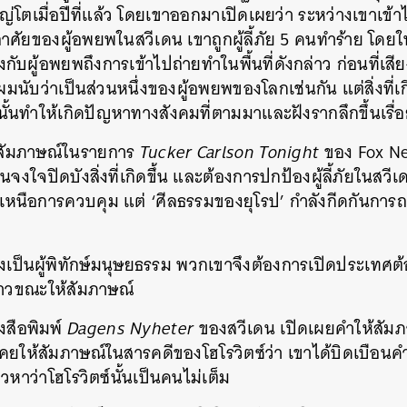
่โตเมื่อปีที่แล้ว โดยเขาออกมาเปิดเผยว่า ระหว่างเขาเข
อาศัยของผู้อพยพในสวีเดน เขาถูกผู้ลี้ภัย 5 คนทำร้าย โดยใน
กับผู้อพยพถึงการเข้าไปถ่ายทำในพื้นที่ดังกล่าว ก่อนที่เสี
ผมนับว่าเป็นส่วนหนึ่งของผู้อพยพของโลกเช่นกัน แต่สิ่งที่
ภัยนั้นทำให้เกิดปัญหาทางสังคมที่ตามมาและฝังรากลึกขึ้นเรื่
ให้สัมภาษณ์ในรายการ
Tucker Carlson Tonight
ของ Fox New
จงใจปิดบังสิ่งที่เกิดขึ้น และต้องการปกป้องผู้ลี้ภัยในสวี
ยู่เหนือการควบคุม แต่ ‘ศีลธรรมของยุโรป’ กำลังกีดกันการถ
งเป็นผู้พิทักษ์มนุษยธรรม พวกเขาจึงต้องการเปิดประเทศต้
ล่าวขณะให้สัมภาษณ์
งสือพิมพ์
Dagens Nyheter
ของสวีเดน เปิดเผยคำให้สัมภา
เคยให้สัมภาษณ์ในสารคดีของโฮโรวิตซ์ว่า เขาได้บิดเบือน
หาว่าโฮโรวิตซ์นั้นเป็นคนไม่เต็ม