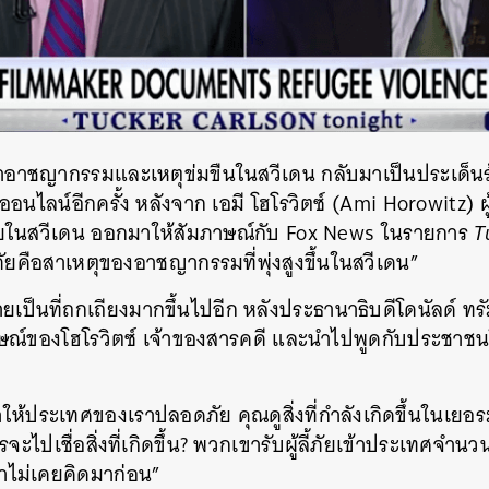
ตราอาชญากรรมและเหตุข่มขืนในสวีเดน กลับมาเป็นประเด็น
ไลน์อีกครั้ง หลังจาก เอมี โฮโรวิตซ์ (Ami Horowitz) ผู้
ภัยในสวีเดน ออกมาให้สัมภาษณ์กับ Fox News ในรายการ
T
้ลี้ภัยคือสาเหตุของอาชญากรรมที่พุ่งสูงขึ้นในสวีเดน”
ยเป็นที่ถกเถียงมากขึ้นไปอีก หลังประธานาธิบดีโดนัลด์ ทร
าษณ์ของโฮโรวิตซ์ เจ้าของสารคดี และนำไปพูดกับประชาชนใน
า
ห้ประเทศของเราปลอดภัย คุณดูสิ่งที่กำลังเกิดขึ้นในเยอรมนี 
จะไปเชื่อสิ่งที่เกิดขึ้น? พวกเขารับผู้ลี้ภัยเข้าประเทศจ
ขาไม่เคยคิดมาก่อน”
นหา