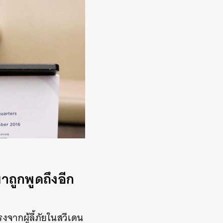
มาถูกพูดถึงอีก
งจากผู้ลี้ภัยในสวีเดน