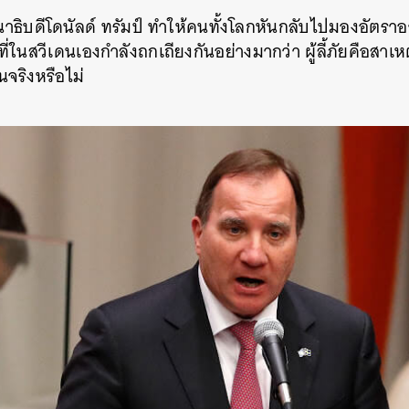
ธิบดีโดนัลด์ ทรัมป์ ทำให้คนทั้งโลกหันกลับไปมองอัตราอา
SHARE
TWEET
LINE
EMAIL
ี่ในสวีเดนเองกำลังถกเถียงกันอย่างมากว่า ผู้ลี้ภัยคือสาเ
นจริงหรือไม่