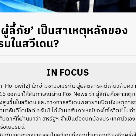
 ‘ผู้ลี้ภัย’ เป็นสาเหตุหลักของ
มในสวีเดน?
IN FOCUS
Ami Horowitz) นักข่าวชาวอเมริกัน ผู้ผลิตสารคดีเกี่ยวกับควา
16 ออกมาให้สัมภาษณ์ผ่าน Fox News ว่า ผู้ลี้ภัยคือสาเหตุ
งสูงขึ้นในสวีเดน และทางการสวีเดนพยายามปิดบังเหตุการณ์ท
านาธิบดีโดนัลด์ ทรัมป์ ได้นำบทสัมภาษณ์ของโฮโรวิตซ์ ไปอ
สัปดาห์ที่ผ่านมาว่า สหรัฐฯ จำเป็นต้องปกป้องประเทศตัวเอ
ือเยอรมนี
้ลี้ภัยกับเหตุอาชญากรรมในสวีเดนจึงถูกนำมาถกเถียงอีกครั้ง