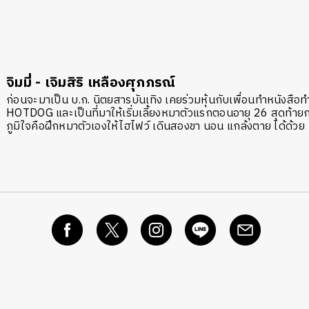
จิมมี่ - เจิมสิริ เหลืองศุภภรณ์
ก่อนจะมาเป็น บ.ก. นิตยสารบันเทิง เคยร่วมหุ้นกับเพื่อนทำหนังสือทำ
HOTDOG และเป็นที่มาให้เริ่มเลี้ยงหมาตัวแรกตอนอายุ 26 สุดท้า
ภูมิใจคือฝึกหมาตัวเองให้ไฮไฟว์ เดินสองขา นอน แกล้งตาย ได้ด้วย