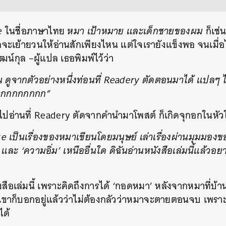
SHARE
TWEET
LINE
EMAIL
e
ในชื่อภาษาไทย
หมา เป้าหมาย และเด็กชายของผม
ก็เช่
ะเย้ายวนให้อ่านสักเพียงไหน แต่ใจเรายังแข็งพอ จนเมื่อไ
น์กุล –ผู้แปล เธอพิมพ์ไว้ว่า
ูจากตัวอย่างหนึ่งท่อนที่ Readery ตัดตอนมาได้ แปลๆ ไ
มากกกกกกกก”
งไปอ่านที่ Readery ตัดจากคำนำมาโพสต์ ก็เกิดจุกอกในหัว
 เป็นเรื่องของหมาเขียนโดยมนุษย์ เล่าเรื่องผ่านมุมมองข
และ ‘ความอิ่ม’ เหนืออื่นใด ดิฉันอ่านหนังสือเล่มนี้แล
ังสือเล่มนี้ เพราะคิดถึงการได้ ‘กอดหมา’ หลังจากหมาที่บ้า
เขาก็บอกอยู่แล้วว่าไม่ต้องกลัวว่าหมาจะตายตอนจบ เพราะต
ได้