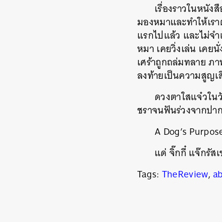
เรื่องราวในหนังสื
มองหมาและทำให้เราต้
แรกไปแล้ว และไม่จำเป
หมา เคยวิ่งเล่น เคยนั
เศร้าถูกถล่มทลาย ภาพ
ลงท้ายเป็นความสูญเสีย
ดวงตาใสแจ๋วในวัน
ชราจนฟันร่วงจากปา
A Dog’s Purpose
แด่ จิ๊กกี๋ แจ๊กร
Tags:
TheReview
,
a