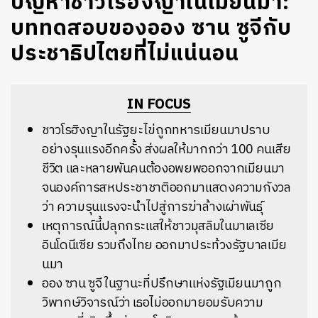
ปัญหาชาวโรฮิงญาในเมียนมา:
บททดสอบของออง ซาน ซูจีกับ
ประชาธิปไตยที่ไม่แน่นอน
IN FOCUS
ชาวโรฮิงญาในรัฐยะไข่ถูกทหารเมียนมาปราบ
อย่างรุนแรงอีกครั้ง ส่งผลให้มากกว่า 100 คนเสีย
ชีวิต และหลายพันคนต้องอพยพออกจากเมียนมา
จนองค์การสหประชาชาติออกมาแสดงความกังวล
ว่า ความรุนแรงจะนำไปสู่การฆ่าล้างเผ่าพันธุ์
เหตุการณ์นี้ปลุกกระแสให้ชาวมุสลิมในมาเลเซีย
อินโดนีเซีย รวมถึงไทย ออกมาประท้วงรัฐบาลเมีย
นมา
ออง ซาน ซูจี ในฐานะที่ปรึกษาแห่งรัฐเมียนมาถูก
วิพากษ์วิจารณ์ว่า เธอไม่ออกมายอมรับความ