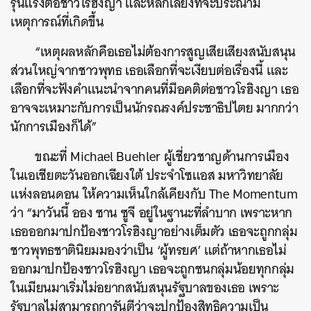
รุนแรงต่อชาวโรฮิงญา และหลีกเลี่ยงที่จะประณาม
เหตุการณ์ที่เกิดขึ้น
“เหตุผลหลักคือเธอไม่ต้องการสูญเสียเสียงสนับสนุน
ส่วนใหญ่จากชาวพุทธ เธอเลือกที่จะเงียบต่อเรื่องนี้ และ
เลือกที่จะฟังคำแนะนำจากคนที่มีอคติต่อชาวโรฮิงญา เธอ
อาจจะเหมาะกับการเป็นนักรณรงค์ประชาธิปไตย มากกว่า
นักการเมืองก็ได้”
ขณะที่ Michael Buehler ผู้เชี่ยวชาญด้านการเมือง
ในเอเชียตะวันออกเฉียงใต้ ประจำโซแอส มหาวิทยาลัย
แห่งลอนดอน ให้ความเห็นใกล้เคียงกับ The Momentum
ว่า “มาวันนี้ ออง ซาน ซูจี อยู่ในฐานะที่ลำบาก เพราะหาก
เธอออกมาปกป้องชาวโรฮิงญาอย่างเต็มตัว เธอจะถูกกลุ่ม
ชาวพุทธชาตินิยมมองว่าเป็น ‘ผู้ทรยศ’ แต่ถ้าหากเธอไม่
ออกมาปกป้องชาวโรฮิงญา เธอจะถูกชนกลุ่มน้อยทุกกลุ่ม
ในเมียนมาเริ่มไม่อยากสนับสนุนรัฐบาลของเธอ เพราะ
รัฐบาลไม่สามารถการันตีว่าจะปกป้องสิทธิความเป็น