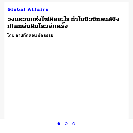
Global Affairs
วงแหวนแห่งไฟคืออะไร ทำไมนิวซีแลนด์จึง
เกิดแผ่นดินไหวอีกครั้ง
โดย กานท์กลอน รักธรรม