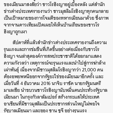
ของเมียนมาสงสัยว่า ชาวโรฮิงญาอยู่เบื้องหลัง แต่สำนัก
ข่าวต่างประเทศรายงานว่า ชาวมุสลิมโรฮิงญาทุกคนกลาย
เป็นเป้าหมายของการโจมตีของทหารเมียนมาด้วย ซึ่งภาพ
จากจานดาวเทียมเปิดเผยให้เห็นบ้านเรือนของชาวโร
ฮิงญาถูกเผา
สัปดาห์ที่แล้วสำนักข่าวต่างประเทศรายงานถึงความ
รุนแรงและการข่มขืนที่เกิดขึ้นอย่างต่อเนื่องกับชาวโร
ฮิงญา จนล่าสุดองค์การสหประชาชาติได้ออกมาแสดง
ความกังวลว่า เหตุการณ์จะรุนแรงและนำไปสู่การฆ่าล้าง
เผ่าพันธุ์ เนื่องจากมีชาวมุสลิมโรฮิงญากว่า 21,000 คน
ต้องอพยพหนีออกจากรัฐยะไข่ของเมียนมาอีกครั้ง และ
เมื่อวันที่ 4 ธันวาคม 2016 นาจิบ ราซัค นายกรัฐมนตรี
มาเลเซีย นำขบวนชาวโรฮิงญานับหมื่นคนประท้วงรัฐบาล
เมียนมา ในกรุงกัวลาลัมเปอร์ สร้างกระแสให้ประเทศ
อาเซียนที่มีชาวมุสลิมเป็นประชากรส่วนใหญ่ไม่พอใจ
รัฐบาลเมียนมา และออง ซาน ซูจี อย่างรุนแรง