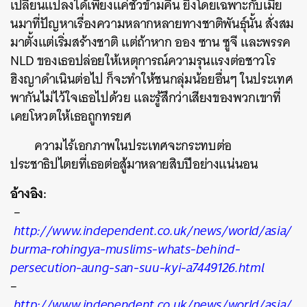
เปลี่ยนแปลงได้เพียงแค่ชั่วข้ามคืน ยิ่งโดยเฉพาะกับเมีย
นมาที่ปัญหาเรื่องความหลากหลายทางชาติพันธุ์นั้น สั่งสม
มาตั้งแต่เริ่มสร้างชาติ แต่ถ้าหาก ออง ซาน ซูจี และพรรค
NLD ของเธอปล่อยให้เหตุการณ์ความรุนแรงต่อชาวโร
ฮิงญาดำเนินต่อไป ก็จะทำให้ชนกลุ่มน้อยอื่นๆ ในประเทศ
พากันไม่ไว้ใจเธอไปด้วย และรู้สึกว่าเสียงของพวกเขาที่
เคยโหวตให้เธอถูกทรยศ
ความไร้เอกภาพในประเทศจะกระทบต่อ
ประชาธิปไตยที่เธอต่อสู้มาหลายสิบปีอย่างแน่นอน
อ้างอิง:
–
http://www.independent.co.uk/news/world/asia/
burma-rohingya-muslims-whats-behind-
persecution-aung-san-suu-kyi-a7449126.html
–
http://www.independent.co.uk/news/world/asia/