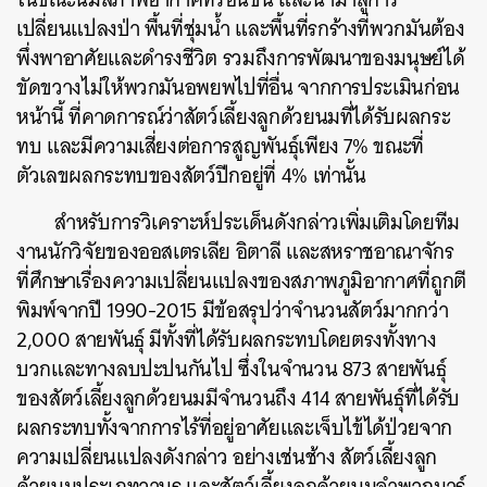
เปลี่ยนแปลงป่า พื้นที่ชุ่มน้ำ และพื้นที่รกร้างที่พวกมันต้อง
พึ่งพาอาศัยและดำรงชีวิต รวมถึงการพัฒนาของมนุษย์ได้
ขัดขวางไม่ให้พวกมันอพยพไปที่อื่น จากการประเมินก่อน
หน้านี้ ที่คาดการณ์ว่าสัตว์เลี้ยงลูกด้วยนมที่ได้รับผลกระ
ทบ และมีความเสี่ยงต่อการสูญพันธ์ุเพียง 7% ขณะที่
ตัวเลขผลกระทบของสัตว์ปีกอยู่ที่ 4% เท่านั้น
สำหรับการวิเคราะห์ประเด็นดังกล่าวเพิ่มเติมโดยทีม
งานนักวิจัยของออสเตรเลีย อิตาลี และสหราชอาณาจักร
ที่ศึกษาเรื่องความเปลี่ยนแปลงของสภาพภูมิอากาศที่ถูกตี
พิมพ์จากปี 1990-2015 มีข้อสรุปว่าจำนวนสัตว์มากกว่า
2,000 สายพันธ์ุ มีทั้งที่ได้รับผลกระทบโดยตรงทั้งทาง
บวกและทางลบปะปนกันไป ซึ่งในจำนวน 873 สายพันธุ์
ของสัตว์เลี้ยงลูกด้วยนมมีจำนวนถึง 414 สายพันธ์ุที่ได้รับ
ผลกระทบทั้งจากการไร้ที่อยู่อาศัยและเจ็บไข้ได้ป่วยจาก
ความเปลี่ยนแปลงดังกล่าว อย่างเช่นช้าง สัตว์เลี้ยงลูก
ด้วยนมประเภทวานร และสัตว์เลี้ยงลูกด้วยนมจำพวกมาร์