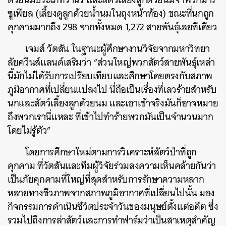
ซูเพียล (เลี้ยงดูลูกด้วยน้ำนมในถุงหน้าท้อง) ขณะที่นกถูก
คุกคามมากถึง 298 จากทั้งหมด 1,272 สายพันธุ์เลยทีเดียว
เจมส์ วัตสัน ในฐานะผู้ศึกษางานวิจัยจากมหาวิทยา
ลัยควีนส์แลนด์เสริมว่า “ส่วนใหญ่พวกสัตว์สายพันธ์ุเหล่า
นี้มักไม่ได้รับการเปรียบเทียบและศึกษาโดยตรงกับสภาพ
ภูมิอากาศที่เปลี่ยนแปลงไป นี่ถือเป็นเรื่องที่เลวร้ายสำหรับ
นกและสัตว์เลี้ยงลูกด้วยนม และเอาเข้าจริงมันก็อาจหมาย
ถึงพวกเรานี่แหละ ที่เข้าไปทำร้ายพวกมันเป็นจำนวนมาก
โดยไม่รู้ตัว”
โดยการศึกษาใหม่ตามการวิเคราะห์สัตว์ป่าที่ถูก
คุกคาม ที่วัตสันและทีมผู้วิจัยร่วมลงความเห็นคล้ายกันว่า
เป็นภัยคุกคามที่ใหญ่ที่สุดสำหรับการรักษาความหลาก
หลายทางชีวภาพจากสภาพภูมิอากาศที่เปลี่ยนไปนั้น มอง
กิจกรรมการดำเนินชีวิตประจำวันของมนุษย์ตั้งแต่อดีต ซึ่ง
รวมไปถึงการล่าสัตว์และการทำฟาร์มว่าเป็นสาเหตุสำคัญ