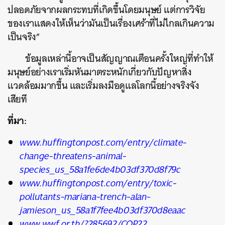
ปลอดภัยจากผลกระทบที่เกิดขึ้นโดยมนุษย์ แต่การวิจัย
ของเราแสดงให้เห็นว่ามันเป็นเรื่องเศร้าที่ไม่ไกลเกินความ
เป็นจริง”
ข้อมูลเหล่านี้อาจเป็นสัญญาณเตือนครั้งใหญ่ที่ทำให้
มนุษย์อย่างเราเริ่มหันมาตระหนักเกี่ยวกับปัญหาสิ่ง
แวดล้อมมากขึ้น และเริ่มลงมือดูแลโลกนี้อย่างจริงจัง
เสียที
ที่มา:
www.huffingtonpost.com/entry/climate-
change-threatens-animal-
species_us_58a1fe6de4b03df370d8f79c
www.huffingtonpost.com/entry/toxic-
pollutants-mariana-trench-alan-
jamieson_us_58a1f7fee4b03df370d8eaac
www.wwf.or.th/?285692/COP22