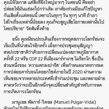
คุณให้โอกาส แต่สิ่งที่ยิ่งใหญ่มากๆ ในตอนนี้ คืออย่า
ปล่อยให้มันแย่ลงไปกว่าเดิม เราต้องร่วมมือแก้ไขปัญหา
กันเสียตั้งแต่ตอนนี้ เพราะในทุกๆ วัน ทุกๆ นาที ถ้าเรา
ใส่ใจเรื่องเหล่านี้น้อยลง คุณก็จะสูญเสียโอกาสเหล่านั้นไป
โดยปริยาย” วัตสันทิ้งท้าย
อนึ่ง ดูเหมือนประเด็นเรื่องการหยุดสภาวะโลกร้อนจะ
เริ่มเป็นที่น่าสนใจอีกครั้ง เมื่อการประชุมอนุสัญญา
สหประชาชาติว่าด้วยการเปลี่ยนแปลงสภาพภูมิอากาศ
ครั้งที่ 22 หรือ COP 22 ที่เมืองมาร์ราเกช โมร็อกโก ซึ่งเป็น
ส่วนหนึ่งของ ‘ความตกลงปารีส’ เพื่อกำหนดมาตรการลด
การปล่อยคาร์บอนไดออกไซด์ภายในปี 2020 ผ่านความ
เห็นชอบจากหลายประเทศที่เข้าร่วมประชุม และหลายฝ่าย
ค้นหา
คาดหวังว่าจะเป็นอีกหนึ่งจุดเปลี่ยนสำคัญสำหรับการลด
SHARE
TWEET
LINE
EMAIL
การเกิดภาวะโลกร้อน
มานูเอล พัลการ์-วีดอล (Manuel Pulgar-Vidal)
หัวหน้าปฏิบัติการด้านภูมิอากาศและพลังงาน ขององค์กร