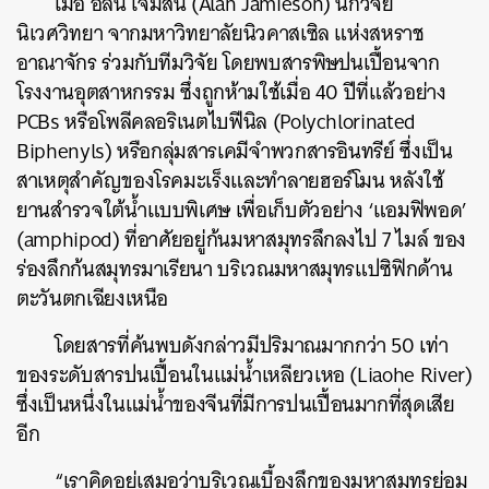
เมื่อ อลัน เจมีสัน (Alan Jamieson) นักวิจัย
นิเวศวิทยา จากมหาวิทยาลัยนิวคาสเซิล แห่งสหราช
อาณาจักร ร่วมกับทีมวิจัย โดยพบสารพิษปนเปื้อนจาก
โรงงานอุตสาหกรรม ซึ่งถูกห้ามใช้เมื่อ 40 ปีที่แล้วอย่าง
PCBs หรือโพลีคลอริเนตไบฟีนิล (Polychlorinated
Biphenyls) หรือกลุ่มสารเคมีจำพวกสารอินทรีย์ ซึ่งเป็น
สาเหตุสำคัญของโรคมะเร็งและทำลายฮอร์โมน หลังใช้
ยานสำรวจใต้น้ำแบบพิเศษ เพื่อเก็บตัวอย่าง ‘แอมฟิพอด’
(amphipod) ที่อาศัยอยู่ก้นมหาสมุทรลึกลงไป 7 ไมล์ ของ
ร่องลึกก้นสมุทรมาเรียนา บริเวณมหาสมุทรแปซิฟิกด้าน
ตะวันตกเฉียงเหนือ
โดยสารที่ค้นพบดังกล่าวมีปริมาณมากกว่า 50 เท่า
ของระดับสารปนเปื้อนในแม่น้ำเหลียวเหอ (Liaohe River)
ซึ่งเป็นหนึ่งในแม่น้ำของจีนที่มีการปนเปื้อนมากที่สุดเสีย
อีก
“เราคิดอยู่เสมอว่าบริเวณเบื้องลึกของมหาสมุทรย่อม