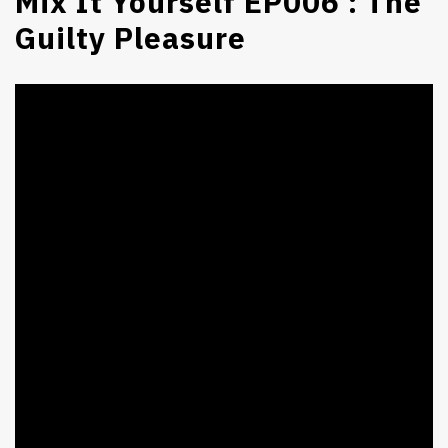
Mix It Yourself EP006 : The
Guilty Pleasure