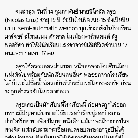
จนล่าสุด วันที่ 14 กุมภาพันธ์ นายนิโคลัส ครูซ
(Nicolas Cruz) อายุ 19 ปี ถือปืนไรเฟิล AR-15
ซึ่งเป็นปืน
แบบ semi-automatic weapon บุกเข้ามายิงในโรงเรียน
มาร์จอรี สโตนแมน ดักลาส
ในเมืองพาร์กแลนด์ รัฐ
ฟลอริดา ทำให้มีนักเรียนและอาจารย์เสียชีวิตจำนวน 17
คนและบาดเจ็บ 17 คน
ครูซใช้ความอลหม่านหลบหนีออกจากโรงเรียนโดย
แฝงตัวไปพร้อมกับนักเรียนคนอื่นๆ พอออกจากโรงเรียน
ได้ ก็แวะไปซื้อน้ำอัดลมกินที่ร้านซับเวย์ในวอลมาร์ต ก่อน
จะถูกตำรวจจับในเวลาต่อมา
ครูซเคยเป็นนักเรียนที่โรงเรียนนี้ ก่อนจะถูกไล่ออก
เพราะมีปัญหาเรื่องขาดวินัยและกำลังอยู่ระหว่างการ
บำบัดรักษาทางจิต ปัญหาหนึ่งคือ แม้เขาจะมีอาการป่วย
ทางจิต แต่กลับสามารถซื้อและครอบครองอาวุธปืนได้
อย่างง่ายดาย ซึ่งเป็นเหตุให้เกิดการสังหารหมู่ในครั้งนี้