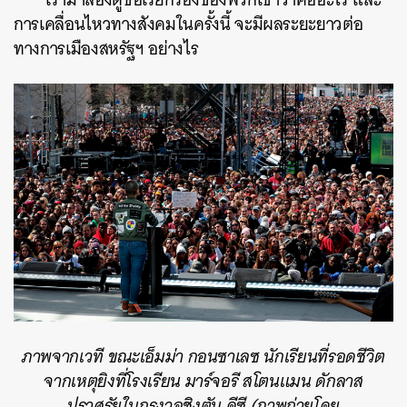
การเคลื่อนไหวทางสังคมในครั้งนี้ จะมีผลระยะยาวต่อ
ทางการเมืองสหรัฐฯ อย่างไร
ภาพจากเวที ขณะเอ็มม่า กอนซาเลซ นักเรียนที่รอดชีวิต
จากเหตุยิงที่โรงเรียน มาร์จอรี สโตนแมน ดักลาส
ปราศรัยในกรุงวอชิงตัน ดีซี (ภาพถ่ายโดย