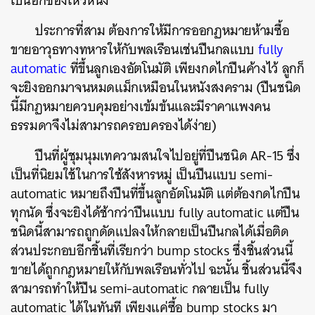
เป็นอีกช่องโหว่หนึ่ง
ประการที่สาม ต้องการให้มีการออกฏหมายห้ามซื้อ
ขายอาวุธทางทหารให้กับพลเรือนเช่นปืนกลแบบ
fully
automatic
ที่ขึ้นลูกเองอัตโนมัติ เพียงกดไกปืนค้างไว้ ลูกก็
จะยิงออกมาจนหมดแม็กเหมือนในหนังสงคราม (ปืนชนิด
นี้มีกฏหมายควบคุมอย่างเข้มข้นและมีราคาแพงคน
ธรรมดาจึงไม่สามารถครอบครองได้ง่าย)
ปืนที่ผู้ชุมนุมเทความสนใจไปอยู่ที่ปืนชนิด AR-15 ซึ่ง
เป็นที่นิยมใช้ในการใช้สังหารหมู่ เป็นปืนแบบ semi-
automatic หมายถึงปืนที่ขึ้นลูกอัตโนมัติ แต่ต้องกดไกปืน
ทุกนัด ซึ่งจะยิงได้ช้ากว่าปืนแบบ fully automatic แต่ปืน
ชนิดนี้สามารถถูกดัดแปลงให้กลายเป็นปืนกลได้เมื่อติด
ส่วนประกอบอีกชิ้นที่เรียกว่า bump stocks ซึ่งชิ้นส่วนนี้
ขายได้ถูกกฎหมายให้กับพลเรือนทั่วไป ฉะนั้น ชิ้นส่วนนี้จึง
สามารถทำให้ปืน semi-automatic กลายเป็น fully
ค้นหา
automatic ได้ในทันที เพียงแค่ซื้อ bump stocks มา