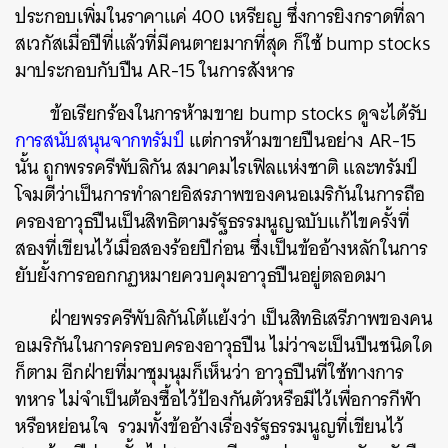
SHARE
TWEET
LINE
EMAIL
ประกอบเพิ่มในราคาแค่ 400 เหรียญ ซึ่งการยิงกราดที่ลา
สเวกัสเมื่อปีที่แล้วที่มีคนตายมากที่สุด ก็ใช้ bump stocks
มาประกอบกับปืน AR-15 ในการสังหาร
ข้อเรียกร้องในการห้ามขาย bump stocks ดูจะได้รับ
การสนับสนุนจากทรัมป์
แต่การห้ามขายปืนอย่าง AR-15
นั้น ถูกพรรครีพับลิกัน สมาคมไรเฟิลแห่งชาติ และทรัมป์
โจมตีว่าเป็นการทำลายอิสรภาพของคนอเมริกันในการถือ
ครองอาวุธปืนเป็นสิทธิตามรัฐธรรมนูญฉบับแก้ไขครั้งที่
สองที่เขียนไว้เมื่อสองร้อยปีก่อน ซึ่งเป็นข้ออ้างหลักในการ
ยับยั้งการออกกฏหมายควบคุมอาวุธปืนอยู่ตลอดมา
ฝ่ายพรรครีพับลิกันโต้แย้งว่า เป็นสิทธิเสรีภาพของคน
อเมริกันในการครอบครองอาวุธปืน ไม่ว่าจะเป็นปืนชนิดใด
ก็ตาม อีกฝ่ายที่มาชุมนุมก็เห็นว่า อาวุธปืนที่ใช้ทางการ
ทหาร ไม่จำเป็นต้องซื้อไว้ป้องกันตัวหรือมีไว้เพื่อการกีฬา
หรือหย่อนใจ รวมทั้งข้ออ้างเรื่องรัฐธรรมนูญที่เขียนไว้