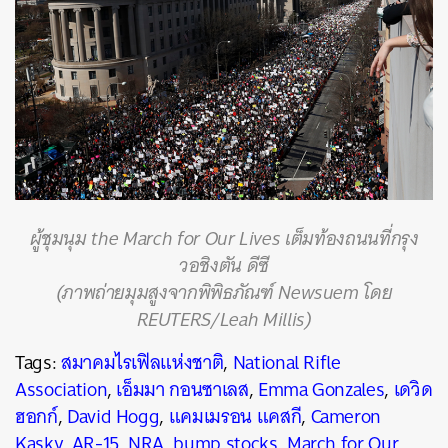
ผู้ชุมนุม the March for Our Lives เต็มท้องถนนที่กรุง
วอชิงตัน ดีซี
(ภาพถ่ายมุมสูงจากพิพิธภัณฑ์ Newsuem โดย
REUTERS/Leah Millis)
Tags:
สมาคมไรเฟิลแห่งชาติ
,
National Rifle
Association
,
เอ็มมา กอนซาเลส
,
Emma Gonzales
,
เดวิด
ฮอกก์
,
David Hogg
,
แคมเมรอน แคสกี
,
Cameron
Kasky
,
AR-15
,
NRA
,
bump stocks
,
March for Our