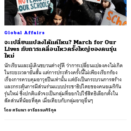
ค้นหา
Global Affairs
SHARE
TWEET
LINE
EMAIL
จะเปลี่ยนแปลงได้แค่ไหน? March for Our
Lives กับการเคลื่อนไหวครั้งใหญ่ของคนรุ่น
ใหม่
นักเรียนและผู้เดินขบวนต่างรู้ดี ว่าการเปลี่ยนแปลงคงไม่เกิด
ในระยะเวลาอันสั้น แต่การประท้วงครั้งนี้ไม่เพียงเรียกร้อง
เรื่องการควบคุมอาวุธปืนเท่านั้น แต่ยังเป็นกระบวนการสร้าง
และกระตุ้นการมีส่วนร่วมแบบประชาธิปไตยของคนอเมริกัน
รุ่นใหม่ ซึ่งปกติแล้วจะเป็นกลุ่มที่ออกไปใช้สิทธิเลือกตั้งใน
สัดส่วนที่น้อยที่สุด เมื่อเทียบกับกลุ่มอายุอื่นๆ
โดย
สรินณา อารีธรรมศิริกุล