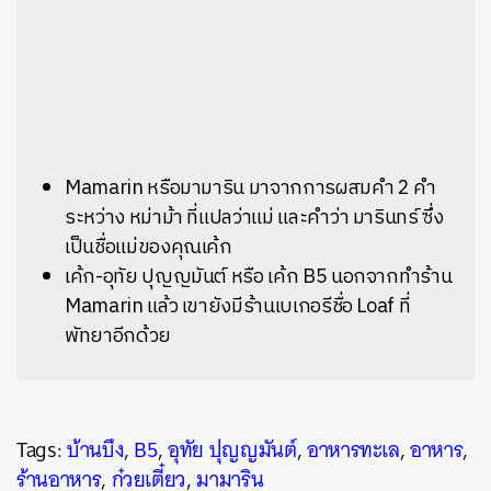
Mamarin หรือมามาริน มาจากการผสมคำ 2 คำ
ระหว่าง หม่าม้า ที่แปลว่าแม่ และคำว่า มารินทร์ ซึ่ง
เป็นชื่อแม่ของคุณเค้ก
เค้ก-อุทัย ปุญญมันต์ หรือ เค้ก B5 นอกจากทำร้าน
Mamarin แล้ว เขายังมีร้านเบเกอรีชื่อ Loaf ที่
พัทยาอีกด้วย
Tags:
บ้านบึง
,
B5
,
อุทัย ปุญญมันต์
,
อาหารทะเล
,
อาหาร
,
ร้านอาหาร
,
ก๋วยเตี๋ยว
,
มามาริน