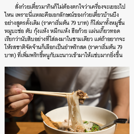
สั่งก๋วยเตี๋ยวมากินก็ไม่ต้องตกใจว่าเครื่องจะเยอะไป
ค้นหา
ไหน เพราะนี่แหละคือเอกลักษณ์ของก๋วยเตี๋ยวบ้านบึง
SHARE
TWEET
LINE
EMAIL
อย่างสูตรดั้งเดิม (ราคาเริ่มต้น 79 บาท) ก็ใส่มาทั้งหมูชิ้น
หมูบะช่อ ตับ กุ้งแห้ง หมึกแห้ง ฮือก้วย แผ่นเกี๊ยวทอด
เรียกว่านับสิบอย่างที่ใส่ลงมาในชามเดียว แต่ถ้าอยากจะ
ให้รสชาติจัดจ้านก็เลือกเป็นยำพริกสด (ราคาเริ่มต้น 79
บาท) ที่เพิ่มพริกขี้หนูกับมะนาวเข้ามาให้แซ่บมากยิ่งขึ้น