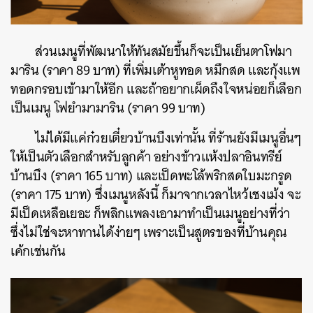
ส่วนเมนูที่พัฒนาให้ทันสมัยขึ้นก็จะเป็นเย็นตาโฟมา
มาริน (ราคา 89 บาท) ที่เพิ่มเต้าหูทอด หมึกสด และกุ้งแพ
ทอดกรอบเข้ามาให้อีก และถ้าอยากเผ็ดถึงใจหน่อยก็เลือก
เป็นเมนู โฟยำมามาริน (ราคา 99 บาท)
ไม่ได้มีแค่ก๋วยเตี๋ยวบ้านบึงเท่านั้น ที่ร้านยังมีเมนูอื่นๆ
ให้เป็นตัวเลือกสำหรับลูกค้า อย่างข้าวแห้งปลาอินทรีย์
บ้านบึง (ราคา 165 บาท) และเป็ดพะโล้พริกสดใบมะกรูด
(ราคา 175 บาท) ซึ่งเมนูหลังนี้ ก็มาจากเวลาไหว้เชงเม้ง จะ
มีเป็ดเหลือเยอะ ก็พลิกแพลงเอามาทำเป็นเมนูอย่างที่ว่า
ซึ่งไม่ใช่จะหาทานได้ง่ายๆ เพราะเป็นสูตรของที่บ้านคุณ
เค้กเช่นกัน