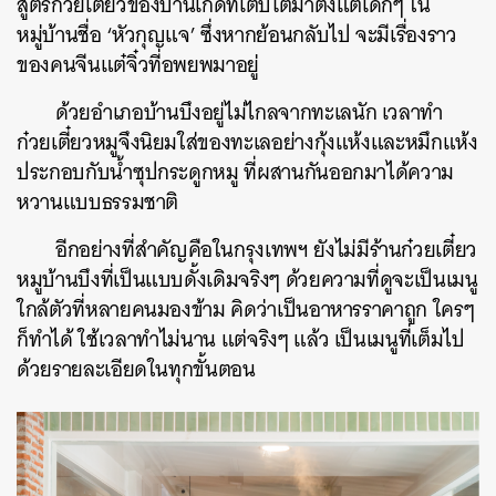
สูตรก๋วยเตี๋ยวของบ้านเกิดที่เติบโตมาตั้งแต่เด็กๆ ใน
หมู่บ้านชื่อ ‘หัวกุญแจ’ ซึ่งหากย้อนกลับไป จะมีเรื่องราว
ของคนจีนแต๋จิ๋วที่อพยพมาอยู่
ด้วยอำเภอบ้านบึงอยู่ไม่ไกลจากทะเลนัก เวลาทำ
ก๋วยเตี๋ยวหมูจึงนิยมใส่ของทะเลอย่างกุ้งแห้งและหมึกแห้ง
ประกอบกับน้ำซุปกระดูกหมู ที่ผสานกันออกมาได้ความ
หวานแบบธรรมชาติ
อีกอย่างที่สำคัญคือในกรุงเทพฯ ยังไม่มีร้านก๋วยเตี๋ยว
หมูบ้านบึงที่เป็นแบบดั้งเดิมจริงๆ ด้วยความที่ดูจะเป็นเมนู
ใกล้ตัวที่หลายคนมองข้าม คิดว่าเป็นอาหารราคาถูก ใครๆ
ก็ทำได้ ใช้เวลาทำไม่นาน แต่จริงๆ แล้ว เป็นเมนูที่เต็มไป
ด้วยรายละเอียดในทุกขั้นตอน