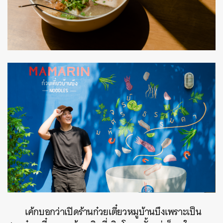
เค้กบอกว่าเปิดร้านก๋วยเตี๋ยวหมูบ้านบึงเพราะเป็น