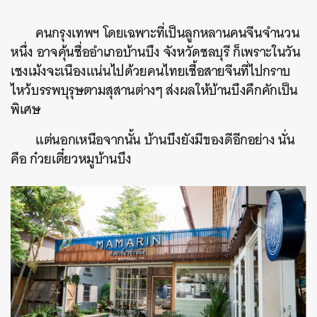
คนกรุงเทพฯ โดยเฉพาะที่เป็นลูกหลานคนจีนจำนวน
หนึ่ง อาจคุ้นชื่ออำเภอบ้านบึง จังหวัดชลบุรี ก็เพราะในวัน
เชงเม้งจะเนืองแน่นไปด้วยคนไทยเชื้อสายจีนที่ไปกราบ
ไหว้บรรพบุรุษตามสุสานต่างๆ ส่งผลให้บ้านบึงคึกคักเป็น
พิเศษ
แต่นอกเหนือจากนั้น บ้านบึงยังมีของดีอีกอย่าง นั่น
คือ ก๋วยเตี๋ยวหมูบ้านบึง