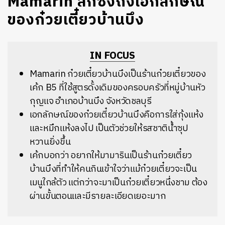
Mamarin ลึกซึ้งถึงเอกลักษณ์
ของก๋วยเตี๋ยวบ้านบึง
IN FOCUS
Mamarin ก๋วยเตี๋ยวบ้านบึงเป็นร้านก๋วยเตี๋ยวของ
เค้ก B5 ที่ใช้สูตรดั้งเดิมของครอบครัวที่หมู่บ้านหัว
กุญแจ อำเภอบ้านบึง จังหวัดชลบุรี
เอกลักษณ์ของก๋วยเตี๋ยวบ้านบึงคือการใส่กุ้งแห้ง
และหมึกแห้งลงไป เป็นตัวช่วยให้รสชาติน้ำซุป
หวานยิ่งขึ้น
เค้กบอกว่า อยากให้มามารินเป็นร้านก๋วยเตี๋ยว
บ้านบึงที่ทำให้คนกินเข้าใจว่าแม้ก๋วยเตี๋ยวจะเป็น
เมนูใกล้ตัว แต่กว่าจะมาเป็นก๋วยเตี๋ยวหนึ่งชาม ต้อง
ผ่านขั้นตอนและมีรายละเอียดเยอะมาก