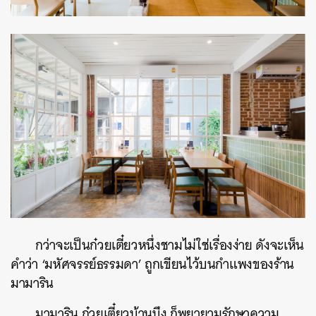
กว่าจะเป็นก๋วยเตี๋ยวหนึ่งชามไม่ใช่เรื่องง่าย ดังจะเห็น
คำว่า ‘มหัศจรรย์ธรรมดา’ ถูกเขียนไว้บนกำแพงของร้าน
มามาริน
มามาริน ก๋วยเตี๋ยวบ้านบึง ก็พยายามรักษาความ