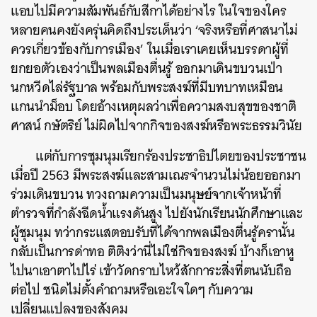
แอบไปมีความสัมพันธ์กับสีกาได้อย่างไร ในใจของใคร
หลายคนคงยังครุ่นคิดถึงประเด็นว่า ‘จริงหรือที่ศาสนาไม่
ควรเกี่ยวข้องกับการเมือง’ ในเมื่อเราเคยเห็นบรรดาผู้ที่
ยกยอตัวเองว่าเป็นพลเมืองตื่นรู้ ออกมาเดินขบวนเป่า
นกหวีดไล่รัฐบาล พร้อมกับพระสงฆ์ที่มีบทบาทเหมือน
แกนนำม็อบ โดยอ้างเหตุผลว่าเพื่อความสงบสุขของชาติ
ศาสน์ กษัตริย์ ไม่ผิดไปจากกิจของสงฆ์หรือพระธรรมวินัย
แต่กับการชุมนุมเรียกร้องประชาธิปไตยของประชาชน
เมื่อปี 2563 มีพระสงฆ์และสามเณรจำนวนไม่น้อยออกมา
ร่วมเดินขบวน ทวงถามความเป็นมนุษย์จากเจ้าหน้าที่
ตำรวจที่กำลังฉีดน้ำแรงดันสูง ไปยังนักเรียนนักศึกษาและ
ผู้ชุมนุม ทว่ากระแสตอบรับที่ได้จากพลเมืองตื่นรู้ครานั้น
กลับเป็นการด่าทอ ติติงว่านี่ไม่ใช่กิจของสงฆ์ บ้างก็เอาหู
ไปนาเอาตาไปไร่ เข้าวัดกราบไหว้สักการะสิ่งที่ตนนับถือ
ต่อไป ชนิดไม่ตั้งคำถามหรือเอะใจใดๆ กับความ
เปลี่ยนแปลงของสังคม