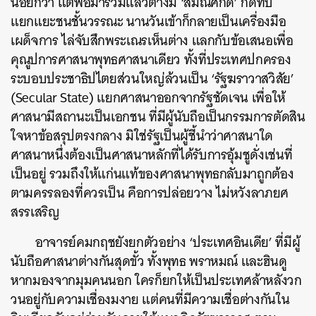
น้อยกว่า แต่พอมารวมแล้วต่างมี ‘สมณศักดิ์’ กดทับ
แยกแยะชนชั้นวรรณะ นานวันเข้าก็กลายเป็นเครื่องมือ
เผด็จการ ไล่จับสึกพระเณรเห็นต่าง แลกกับข้อเสนอเพื่อ
คุณูปการศาสนาพุทธศาสนาเดียว ทั้งที่ประเทศปกครอง
ระบอบประชาธิปไตยส่วนใหญ่ล้วนเป็น ‘รัฐฆราวาสวิสัย’
(Secular State) แยกศาสนาออกจากรัฐชัดเจน เพื่อให้
ศาสนามีสถานะเป็นเอกชน ที่มีผู้นับถือเป็นกรรมการตัดสิน
ใจหาข้อสรุปตรงกลาง มิใช่รัฐเป็นผู้ชี้นำว่าศาสนาใด
ศาสนาหนึ่งต้องเป็นศาสนาหลักที่ได้รับการอุ้มชูดั่งเช่นที่
เป็นอยู่ รวมถึงให้แก่นแท้ของศาสนาพุทธกลับมาถูกต้อง
ตามครรลองที่ควรเป็น คือการปล่อยวาง ไม่หวังลาภยศ
สรรเสริญ
อาจารย์คมกฤชยังยกตัวอย่าง ‘ประเทศอินเดีย’ ที่มีผู้
นับถือศาสนาต่างกันสุดขั้ว ทั้งพุทธ พราหมณ์ และฮินดู
หากมองจากมุมคนนอก ใครก็ยกให้เป็นประเทศล้าหลังวก
วนอยู่กับความเชื่องมงาย แต่คนที่มีความเชื่อต่างกันใน