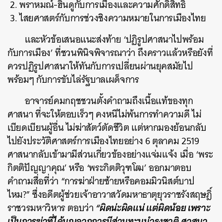
พราหมณ์-ฮินดูกับการเมืองและความศักดิ์สิทธิ์
ไสยศาสตร์กับการช่วงชิงความหมายในการเมืองไทย
และหัวข้อเสนอแนะส่งท้าย ‘ปฏิรูปศาสนาไปพร้อม
กับการเมือง’ ที่ชวนพินิจพิจารณาว่า ถึงคราวแล้วหรือยังที่
ควรปฏิรูปศาสนาให้ทันกับการเปลี่ยนผ่านยุคสมัยไป
พร้อมๆ กับการขับไล่รัฐบาลเผด็จการ
อาจารย์คมกฤชชวนตั้งคำถามถึงเนื้อแท้ของทุก
ศาสนา ที่จะให้ตอบเร็วๆ คงหนีไม่พ้นการทำความดี ไม่
เบียดเบียนผู้อื่น ไม่ฆ่าสัตว์ตัดชีวิต แต่หากมองย้อนกลับ
ไปยังประวัติศาสตร์การเมืองไทยอย่าง 6 ตุลาคม 2519
ศาสนากลับเข้ามามีส่วนเกี่ยวข้องอย่างแจ่มแจ้ง เมื่อ ‘พระ
กิตติปัญญาคุณ’ หรือ ‘พระกิตติวุฑโฒ’ ออกมาตอบ
คำถามสื่อที่ว่า “การฆ่าฝ่ายซ้ายหรือคอมมิวนิสต์บาป
ไหม?” ซึ่งอดีตผู้ช่วยเจ้าอาวาสวัดมหาธาตุยุวราชรังสฤษฎิ์
“ผิดน่ะผิดแน่ แต่ผิดน้อย เพราะ
ราชวรมหาวิหาร ตอบว่า
เป็นการฆ่าที่ได้บุญจากการมีส่วนทะนุบำรุงชาติ ศาสนา