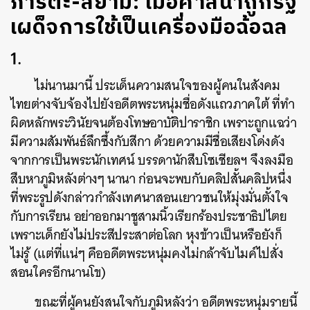
ภารตะ-สยาม: เมื่อศาสนาถูกรัฐ
เผด็จการใช้เป็นเครื่องมือฉ้อฉล
1.
ไม่นานมานี้ ประเด็นความสนใจของผู้คนในสังคม
ไทยต่างจับจ้องไปยังอดีตพระหนุ่มชื่อดังแถวภาคใต้ ที่ทำ
ผิดหลักพระวินัยจนต้องโทษอาบัติปาราชิก เพราะถูกแฉว่า
มีความสัมพันธ์ลึกซึ้งกับสีกา ด้วยความมีชื่อเสียงโด่งดัง
จากการเป็นพระนักเทศน์ บรรดานักสืบโซเชียลฯ จึงลงมือ
สืบหาภูมิหลังต่างๆ นานา ก่อนจะพบกับคลิปสั้นคลิปหนึ่ง
ที่พระรูปดังกล่าวกำลังเทศนาสอนเยาวชนให้มุ่งมั่นตั้งใจ
กับการเรียน อย่าออกมาชูสามนิ้วเรียกร้องประชาธิปไตย
เพราะเด็กยังไม่ประสีประสาต่อโลก หุงข้าวเป็นหรือยังก็
ไม่รู้ (แต่ที่แน่ๆ คืออดีตพระหนุ่มคงไม่กล้าจับไมค์ไปสั่ง
สอนใครอีกนานโข)
ขณะที่ผู้คนยังสนใจกับภูมิหลังว่า อดีตพระหนุ่มรายนี้