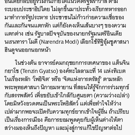
อินเดียกลับอยู่ร่วมกันภายใต้แนวคิดรัฐฆราวาส ตาม
ระบอบประชาธิปไตย ไม่ลุกขึ้นมาประท้วงเรียกทหารออก
มาทำการรัฐประหาร ประชาชนไม่ก้าวก่ายความเชื่อของ
กันและกันจนแตกหัก แต่ก็ยังคงเห็นเส้นบางๆ ของความ
แตกต่าง เช่น รัฐบาลปัจจุบันของนายกรัฐมนตรีอินเดีย
นเรนทารา โมดี (Narendra Modi) เลือกใช้ทิฐิอุ้มชูศาสนา
ฮินดูจนออกนอกหน้า
ในช่วงต้น อาจารย์คมกฤชยกการเทศนาของ แต็นจิน
กยาโช (Tenzin Gyatso) องค์ทะไลลามะที่ 14 แห่งทิเบต
ในเรื่องหลัก ‘โพธิจิต’ หรือ ‘จิตแห่งการตรัสรู้’ ตามหลัก
พระพุทธศาสนา นิกายมหายาน ที่สอนให้รู้จักการร่วมทุกข์
กับสรรพสัตว์ เพื่อขยับเข้าใกล้กับศูนยตา (ความว่างเปล่า)
โดยมิหวังอวดตนเป็นพระโพธิสัตว์ แต่เพื่อทำใจให้ว่าง
เปล่ามากพอจะเปิดรับความทุกข์ยากเข้าใจผู้อื่น ถ้าเปรียบ
เป็นเรื่องการเมือง คือการยอมพูดคุยกับผู้เห็นต่างให้ตา
สว่างมองเห็นถึงปัญหา และมุ่งสู่การแก้ไขปัญหาต่อไป