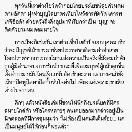
ทุกวันนี้เราต่างไขว่คว้ากอบโกยประโยชน์สุขส่วนตน
ตามอัตตา มุ่งทำบุญใส่บาตรเที่ยวไหว้สารพัดวัด เคารพ
เกจิชื่อดัง ด้วยหวังถึงสิ่งอุปมาที่เรียกว่าเป็น ‘บุญ’ จะ
ติดตัวยามหมดลมหายใจ
การเมืองก็เช่นกัน เราต่างเชื่อในตัวปัจเจกบุคคล เชื่อ
ว่าจะมีบุรุษขี่ม้าขาวมาช่วยประเทศชาติตามคำทำนาย
โดยปราศจากการมองโลกแห่งความเป็นจริงที่สังคมกำลัง
ถูกผู้มีอำนาจบงการชักนำ ขณะที่เพื่อนมนุษย์ผู้กล้าลุกขึ้น
ตั้งคำถาม กลับโดนรังแกจับยัดเข้าตะราง แต่บางคนก็ยัง
เลือกปิดหูปิดตาปิดกั้นหัวใจต่อไป เพียงแค่เพราะเขาเห็น
ต่างไปจากตน
ลึกๆ แล้วหนังสือเล่มนี้ชวนให้นึกถึงประโยคที่มิตร
สหายใกล้ตัว หรือใครหลายๆ คนเคยออกมากล่าวอยู่เป็น
นิจตลอดที่มีการชุมนุมว่า “ไม่ต้องเป็นคนดีเต็มร้อย… แค่
เป็นมนุษย์ให้ได้ก่อนก็พอแล้ว”