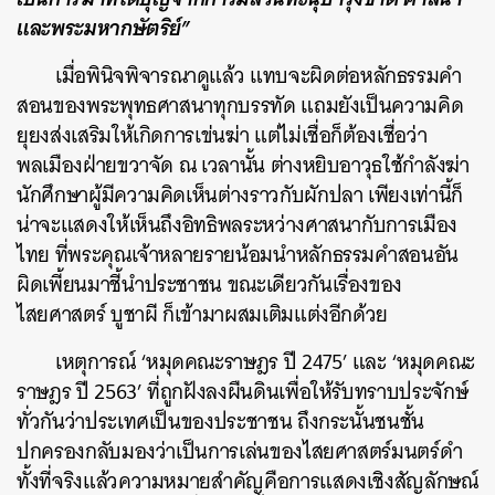
และพระมหากษัตริย์”
เมื่อพินิจพิจารณาดูแล้ว แทบจะผิดต่อหลักธรรมคำ
สอนของพระพุทธศาสนาทุกบรรทัด แถมยังเป็นความคิด
ยุยงส่งเสริมให้เกิดการเข่นฆ่า แต่ไม่เชื่อก็ต้องเชื่อว่า
พลเมืองฝ่ายขวาจัด ณ เวลานั้น ต่างหยิบอาวุธใช้กำลังฆ่า
นักศึกษาผู้มีความคิดเห็นต่างราวกับผักปลา เพียงเท่านี้ก็
น่าจะแสดงให้เห็นถึงอิทธิพลระหว่างศาสนากับการเมือง
ไทย ที่พระคุณเจ้าหลายรายน้อมนำหลักธรรมคำสอนอัน
ผิดเพี้ยนมาชี้นำประชาชน ขณะเดียวกันเรื่องของ
ไสยศาสตร์ บูชาผี ก็เข้ามาผสมเติมแต่งอีกด้วย
เหตุการณ์ ‘หมุดคณะราษฎร ปี 2475’ และ ‘หมุดคณะ
ราษฎร ปี 2563’ ที่ถูกฝังลงผืนดินเพื่อให้รับทราบประจักษ์
ทั่วกันว่าประเทศเป็นของประชาชน ถึงกระนั้นชนชั้น
ปกครองกลับมองว่าเป็นการเล่นของไสยศาสตร์มนตร์ดำ
ทั้งที่จริงแล้วความหมายสำคัญคือการแสดงเชิงสัญลักษณ์