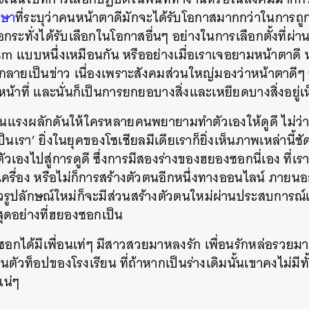
กษา
ที่ระบุว่าคนหน้าตาดีมักจะได้รับโอกาสมากกว่าในการถูก
SHARE
TWEET
LINE
EMAIL
กระทั่งได้รับเลือกในโอกาสอื่นๆ อย่างในการเลือกตั้งที่ผ่
ism แบบหนึ่งเหมือนกัน หรืออย่างเมื่อเราเจอยามหน้าตาดี ห
ะกลายเป็นข่าว เนื่องเพราะสังคมส่วนใหญ่มองว่าหน้าตาดีๆ
น้าที่ และนั่นก็เป็นการยกยอบางสิ่งและเหยียดบางสิ่งอยู่เ
นแรงผลักดันให้ใครหลายคนพยายามทำตัวเองให้ดูดี ไม่ว่า
็นเรา’ ยิ่งในยุคของโซเชียลมีเดียเราก็ยิ่งเห็นภาพเหล่านี้ชั
องไปสู่การดูดี ซึ่งการมีสองร่างของฮยองซอกนี่เอง ที่เรารู
ื่อง หรือไม่ก็การสร้างตัวตนอีกหนึ่งทางออนไลน์ ภายนอ
ดแล้วรูปลักษณ์ใหม่ก็จะมีส่วนสร้างตัวตนใหม่ผ่านประสบก
่สุดอย่างที่ฮยองซอกเป็น
ซอกได้มีเพื่อนเท่ๆ มีสาวสวยมาหลงรัก เพื่อนรักหล่อรวย
็นตัวท็อปของโรงเรียน ที่ถ้าหากเป็นร่างเดิมนั้นเขาคงไม่ม
แน่ๆ