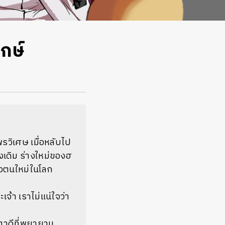
กษ์
บพรวิเศษ เมื่อหลับไป
งเดิม ร่างใหม่ของฮ
ัวตนใหม่ในโลก
จ้า เราไม่แน่ใจว่า
าตาดีที่พยายาม