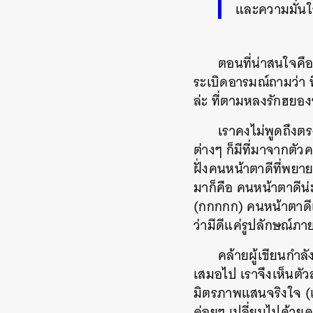
และความมั่น
ตอนที่น่าสนใจคื
ระเบิดอารมณ์ถามว่า ท
ล่ะ ที่ตามหลงรักฮยอ
เราคงไม่พูดถึงตร
ต่างๆ ก็มีที่มาจากตัว
ฝั่งคนหน้าตาดีที่พยาย
มาก็คือ คนหน้าตาดีน่ะ
(กกกกก) คนหน้าตาดีเ
ว่ามีดีแค่รูปลักษณ์ภ
คล้ายผู้เขียนกำล
เสมอไป เราจึงเห็นตัวล
มิตรภาพแสนจริงใจ (แ
ค่อยๆ เปลี่ยนไปด้วยค