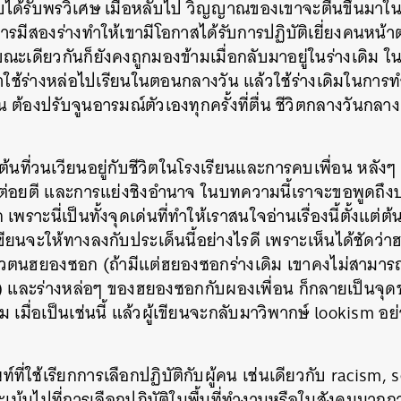
บได้รับพรวิเศษ เมื่อหลับไป วิญญาณของเขาจะตื่นขึ้นมาในอี
สองร่างทำให้เขามีโอกาสได้รับการปฏิบัติเยี่ยงคนหน้าตา
ณะเดียวกันก็ยังคงถูกมองข้ามเมื่อกลับมาอยู่ในร่างเดิม ในที่
เขาใช้ร่างหล่อไปเรียนในตอนกลางวัน แล้วใช้ร่างเดิมในการท
ต้องปรับจูนอารมณ์ตัวเองทุกครั้งที่ตื่น ชีวิตกลางวันกลาง
ต้นที่วนเวียนอยู่กับชีวิตในโรงเรียนและการคบเพื่อน หลังๆ เร
่อยตี และการแย่งชิงอำนาจ ในบทความนี้เราจะขอพูดถึงป
ราะนี่เป็นทั้งจุดเด่นที่ทำให้เราสนใจอ่านเรื่องนี้ตั้งแต่
ียนจะให้ทางลงกับประเด็นนี้อย่างไรดี เพราะเห็นได้ชัดว่
วตนฮยองซอก (ถ้ามีแต่ฮยองซอกร่างเดิม เขาคงไม่สามารถ
องได้) และร่างหล่อๆ ของฮยองซอกกับผองเพื่อน ก็กลายเป็นจุ
นิยม เมื่อเป็นเช่นนี้ แล้วผู้เขียนจะกลับมาวิพากษ์ lookism อย
ท์ที่ใช้เรียกการเลือกปฏิบัติกับผู้คน เช่นเดียวกับ racism, s
น้นไปที่การเลือกปฏิบัติในพื้นที่ทำงานหรือในสังคมมากกว่า
นหา