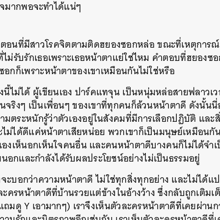
ใจมากพอจะทำได้แน่ๆ
อตอนที่มีสาวโรคจิตตามติดฮยองซอกหล่อ ขณะที่เหตุการณ์ก
ี่ไม่รับรักเธอเพราะเธอหน้าตาแย่ใช่ไหม คำตอบที่ฮยองซอก
งซอกก็เพราะหน้าตาของเขาเหมือนกันไม่ใช่หรือ
งนี้ไม่ได้ ผู้เขียนเอง ปาร์คแทจุน เป็นหนุ่มหล่อสายฟลาว
คนจริงๆ เป็นเพื่อนๆ ของเขาที่ทุกคนก็ล้วนหน้าตาดี ดังนั้นนี
ามตระหนักรู้ว่าตัวเองอยู่ในสังคมที่มีการเลือกปฏิบัติ และ
ไม่ได้ดีแค่หน้าตาเสียหน่อย พวกเขาก็เป็นมนุษย์เหมือนกัน ที
องเห็นอกเห็นใจคนอื่น และคนหน้าตาดีบางคนก็ไม่ได้จำเป
ายนอกและกำลังได้รับผลประโยชน์อย่างไม่เป็นธรรมอยู่
ังจะบอกว่าความหน้าตาดี ไม่ใช่ทุกสิ่งทุกอย่าง และไม่ได้แ
ะครหน้าตาดีที่บ้านรวยแต่ข้างในอ้างว้าง ซึ่งกลับถูกเติมเ
ถมดู Y เอามากๆ) เราจึงเห็นตัวละครหน้าตาดีที่เคยผ่าน
วามรักและมิตรภาพอีกเช่นกัน เราเห็นตัวละครหน้าตาดีที่เ