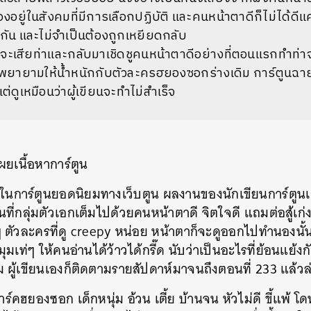
เองอยู่ในสังคมที่มีการเลือกปฏิบัติ และคนหน้าตาดีก็ไม่ได้ดี
นกัน และไม่จำเป็นต้องถูกเหยียดกลับ
จะเสียท่าและกลับมาเชิดชูคนหน้าตาดีอย่างที่ตอนแรกทำท่าจะ
ารพยายามให้น้ำหนักกับตัวละครฮยองซอกร่างเดิม การ์ตูนฉายให
ต่ดูเหมือนว่าผู้เขียนจะทำไม่สำเร็จ
ผยเนื้อหาการ์ตูน
งในการ์ตูนยอดนิยมทางเว็บตูน ผลงานของนักเขียนการ์ตูนเกา
ที่กลุ่มตัวเอกเต็มไปด้วยคนหน้าตาดี จิตใจดี แถมต่อสู้เก่
ัวละครที่ดู creepy หน่อย หน้าตาก็จะดูออกไปทำนองนั้น หร
ุมเท่ๆ ให้คนอ่านได้ว้าวได้กรี๊ด นับว่าเป็นอะไรที่ย้อนแย้งกับ
 ผู้เขียนเองก็ติดตามรายสัปดาห์มาจนถึงตอนที่ 233 แล้วล
าร์คฮยองซอก เด็กหนุ่ม อ้วน เตี้ย บ้านจน หัวไม่ดี ขี้แพ้ โดนบู