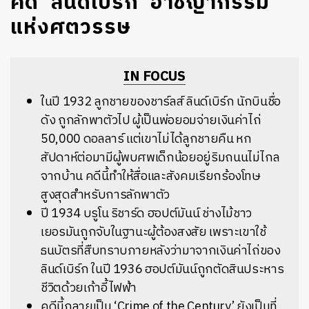
คดี ‘ลินด์เบิร์ก’ อาชญากรรม
แห่งศตวรรษ
IN FOCUS
ในปี 1932 ลูกชายของชาร์ลส์ ลินด์เบิร์ก นักบินชื่อ
ดัง ถูกลักพาตัวไป ผู้เป็นพ่อยอมจ่ายเงินค่าไถ่
50,000 ดอลลาร์ แต่เขาไม่ได้ลูกชายคืน หก
สัปดาห์ต่อมามีผู้พบศพเด็กน้อยอยู่ริมถนนไม่ไกล
จากบ้าน คดีนี้ทำให้สื่อและสังคมเรียกร้องโทษ
สูงสุดสำหรับการลักพาตัว
ปี 1934 บรูโน ริชาร์ด ฮอปต์มันน์ ช่างไม้ชาว
เยอรมันถูกจับในฐานะผู้ต้องสงสัย เพราะเขาใช้
ธนบัตรที่สืบทราบภายหลังว่ามาจากเงินค่าไถ่ของ
ลินด์เบิร์ก ในปี 1936 ฮอปต์มันน์ถูกตัดสินประหาร
ชีวิตด้วยเก้าอี้ไฟฟ้า
คดีนี้กลายเป็น ‘Crime of the Century’ ยังเป็นที่