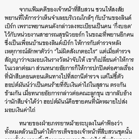
จากแฟ้มคดีของเจ้าหน้าที่สืบสวน ชวนให้สงสัย
พยานที่ให้การว่าเห็นจำเลยบริเวณใกล้ๆ กับบ้านของลินด์
เบิร์ก เพราะพยานคนดังกล่าวลงทะเบียนเป็นคน ‘กึ่งบอด’
ไว้กับหน่วยงานสาธารณสุขนิวยอร์ก ในขณะที่พยานอีกคน
ซึ่งเป็นเพื่อนบ้านของลินด์เบิร์ก ให้การกับตำรวจหลัง
เหตุการณ์ลักพาตัวว่า “ไม่ผิดสังเกตอะไร” แต่เมื่อตำรวจ
สัญญาว่าจะมอบเงินรางวัลนำจับให้ เขาก็เปลี่ยนคำให้การ
ในเวลาต่อมา ส่วนทนายอัยการก็ให้การปกปิดต่อศาลเรื่อง
ที่นักสืบคอนดอนเดินทางไปที่สถานีตำรวจ แต่ไม่ชี้ตัว
ฮอปต์มันน์ว่าเป็นคนร้ายที่รับเงินค่าไถ่ในสุสาน ตรงกัน
ข้ามกัน เมื่อทนายอัยการกล่าวต่อคณะลูกขุน เขากลับอ้าง
ว่านักสืบจำได้ว่า ฮอปต์มันน์คือชายคนที่นัดหมายไปส่ง
มอบเงินค่าไถ่
ทนายของฝ่ายภรรยาหม้ายระบุลงในคำฟ้องว่า
ทั้งหมดล้วนเป็นคำให้การเท็จของเจ้าหน้าที่สืบสวนชุดนั้น