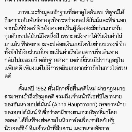
ภาพและข้อมูลหลักฐานที่สคาดูโตค้นพบ พิสูจน์ได้
ถึงความสัมพันธ์ทางธุรกิจระหว่างฮอปต์มันน์และฟิช นอก
จากนั้นอิซิดอร์ ฟิชยังเคยตกเป็นผู้ต้องสงสัยก่อนการจับ
กุมตัวฮอปต์มันน์ถึงหนึ่งปี เพราะหลังจากได้รับเงินค่าไถ่
มาแล้ว ฟิชพยายามจะปล่อยเงินธนบัตรในย่านบรองซ์ อีก
ทั้งยังใช้เงินส่วนนั้นจ่ายเป็นค่าเรือโดยสารเพื่อเดินทาง
กลับไปเยอรมนี หลักฐานต่างๆ เหล่านี้ล้วนมีปรากฏอยู่ใน
แฟ้มคดี เพียงแต่ไม่มีการหยิบยกมากล่าวถึงในการไต่สวน
คดี
ตั้งแต่ปี 1982 เริ่มมีการรื้อฟื้นคดีใหม่ ฝ่ายกฎหมาย
สามารถเข้าถึงข้อมูลคดี รวมถึงเจ้าหน้าที่เอฟบีไอ ทนาย
ของอันนา ฮอปต์มันน์ (Anna Hauptmann) ภรรยาหม้าย
ของฮอปต์มันน์ ที่เชื่อว่าสามีของตนเองบริสุทธิ์มาโดย
ตลอด ได้ยื่นฟ้องต่อศาลในนิวอาร์คเพื่อเอาผิดกับรัฐ
นิวเจอร์ซีย์ ทีมเจ้าหน้าที่สืบสวน และทนายอัยการ