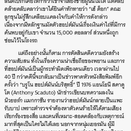
ลินด์เบิร์กเคยให้การว่าเขาจำเสียงชายผู้นั้นไม่ได้ แต่คลับ
คล้ายคลับคลาว่าเขาได้ยินคำทักทายว่า “เฮ้ ด็อก”
คณะ
ลูกขุนไม่รู้สึกเคลือบแคลงใจกับคำให้การดังกล่าว
เนื่องจากมีหลักฐานมัดตัวฮอปต์มันน์เรื่องเงินค่าไถ่ที่มีการ
ค้นพบอยู่กับเขา จำนวน 15,000 ดอลลาร์ ส่วนหนึ่งถูก
ซ่อนไว้ในโรงรถ
แต่ถึงอย่างนั้นก็ตาม การตัดสินคดีความยังสร้าง
ความสับสน ทั้งในเรื่องความน่าเชื่อถือของพยาน และการ
ที่ฮอปต์มันน์เป็นผู้กระทำผิดเพียงคนเดียว เวลาผ่านไป
40 ปี กว่าคดีนี้จะกลับมาเป็นข่าวพาดหัวหนังสือพิมพ์อีก
ครั้งว่า “บรูโน ฮอปต์มันน์บริสุทธิ์” ปี 1976 แอนโธนี สคาดู
โต (Anthony Scaduto) นักข่าวเขียนบทความลงใน
นิวยอร์ก แมกกาซีน
รายงานว่าฮอปต์มันน์กลายเป็นแพะ
รับบาป เพราะตำรวจจำต้องหาตัวคนร้ายให้ได้ตามเสียง
เรียกร้องของสื่อ และคนที่เหมาะ-สอดคล้องกับเหตุการณ์
มากที่สุดเป็นใครไม่ได้เลย นอกจากหนุ่มเยอรมัน ผู้มี