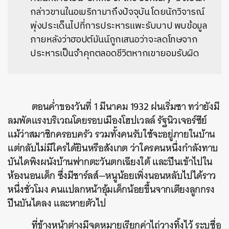
กล่าวขานในอเมริกามาถึงปัจจุบัน โดยนักวิจารณ์
พุ่งประเด็นไปที่การประหารแพะรับบาป พบข้อมูล
ภายหลังว่าฮอปต์มันน์ถูกเสนอว่าจะลดโทษจาก
ประหารเป็นจำคุกตลอดชีวิตหากเขายอมรับผิด
ตอนค่ำของวันที่ 1 มีนาคม 1932 ฝนเริ่มซา ทว่ายังมี
ลมพัดแรงบริเวณโดยรอบเมืองโฮปเวลล์ รัฐนิวเจอร์ซีย์
แม้ว่าสมาชิกครอบครัว รวมทั้งคนรับใช้จะอยู่ภายในบ้าน
แต่กลับไม่มีใครได้ยินหรือสังเกต ว่าใครคนหนึ่งกำลังทาบ
บันไดพิงผนังบ้านฟากตะวันตกเฉียงใต้ และปีนเข้าไปใน
ห้องนอนเด็ก ซึ่งมีชาร์ลส์—หนูน้อยเพิ่งนอนหลับไปได้ราว
หนึ่งชั่วโมง คนแปลกหน้าอุ้มเด็กน้อยขึ้นจากเตียงลูกกรง
ปีนบันไดลง และหายตัวไป
ที่ข้างหน้าต่างมีจดหมายเรียกค่าไถ่วางทิ้งไว้ ระบุชื่อ