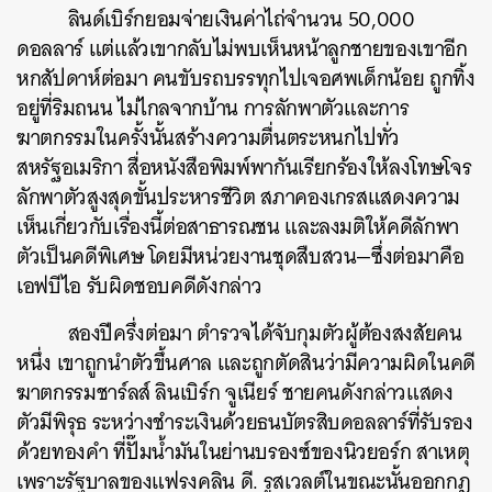
ลินด์เบิร์กยอมจ่ายเงินค่าไถ่จำนวน 50,000
ดอลลาร์ แต่แล้วเขากลับไม่พบเห็นหน้าลูกชายของเขาอีก
หกสัปดาห์ต่อมา คนขับรถบรรทุกไปเจอศพเด็กน้อย ถูกทิ้ง
อยู่ที่ริมถนน ไม่ไกลจากบ้าน การลักพาตัวและการ
ฆาตกรรมในครั้งนั้นสร้างความตื่นตระหนกไปทั่ว
สหรัฐอเมริกา สื่อหนังสือพิมพ์พากันเรียกร้องให้ลงโทษโจร
ลักพาตัวสูงสุดขั้นประหารชีวิต สภาคองเกรสแสดงความ
เห็นเกี่ยวกับเรื่องนี้ต่อสาธารณชน และลงมติให้คดีลักพา
ตัวเป็นคดีพิเศษ โดยมีหน่วยงานชุดสืบสวน—ซึ่งต่อมาคือ
เอฟบีไอ รับผิดชอบคดีดังกล่าว
สองปีครึ่งต่อมา ตำรวจได้จับกุมตัวผู้ต้องสงสัยคน
หนึ่ง เขาถูกนำตัวขึ้นศาล และถูกตัดสินว่ามีความผิดในคดี
ฆาตกรรมชาร์ลส์ ลินเบิร์ก จูเนียร์ ชายคนดังกล่าวแสดง
ตัวมีพิรุธ ระหว่างชำระเงินด้วยธนบัตรสิบดอลลาร์ที่รับรอง
ด้วยทองคำ ที่ปั๊มน้ำมันในย่านบรองซ์ของนิวยอร์ก สาเหตุ
เพราะรัฐบาลของแฟรงคลิน ดี. รูสเวลต์ในขณะนั้นออกกฎ