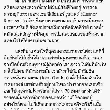
มีการถกเถียงกันถึงความเป็นไปได้ว่า การพิพากษา
คดีของศาลระหว่างที่ฮอปต์มันน์ยังมีชีวิตอยู่ อาจขาด
ความยุติธรรม อย่างเช่น อีเลียนอร์ รูสเวลต์ (Eleanor
Roosevelt) ภริยาซึ่งมากความสามารถด้านการเมืองของ
ประธานาธิบดี ยังเคยปรารภถึงการตัดสินคดีว่ายังขาดน้ำ
หนักและหลักฐานที่รัดกุม การสืบและสอบสวนสร้างความ
แคลงใจให้กับเธอเป็นอย่างมาก
และที่น่าแคลงใจที่สุดของกระบวนการไต่สวนคดีก็
คือ ลินด์เบิร์กขึ้นให้การต่อศาลในฐานะพยานด้วยตนเอง
สองปีครึ่งหลังเหตุการณ์ลักพาตัว เขาเล่าว่า ในคืนที่นำเงิน
ค่าไถ่ไปตามที่นัดหมายนั้น เขานั่งรถไปกับนักสืบชื่อ
ดร.จอห์น คอนดอน (John Condon) เมื่อไปถึงสุสานใน
เขตบรองซ์ เขาซ่อนตัวอยู่ภายในรถ ห่างจากคอนดอนซึ่ง
ออกไปเจรจากับโจรเรียกค่าไถ่ราว 70 เมตร เขาจำได้ว่า
ชายคนนั้นกล่าวทักทายคอนดอนว่า “เฮ้ ด็อกเตอร์”
อย่างไรก็ตาม ไม่กี่เดือนก่อนการไต่สวนคดีจะเริ่มขึ้นนั้น