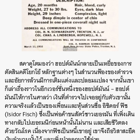
สคาดูโตมองว่า ฮอปต์มันน์กลายเป็นเหยื่อของการ
ตัดสินคดีโยกโย้ หลักฐานต่างๆ ในสำนวนฟ้องของตำรวจ
และอัยการล้วนมีการเติมแต่งและปลอมแปลง จากนั้นเขา
ก็เล่าเรื่องราวในอีกเวอร์ชั่นหนึ่งของฮอปต์มันน์ – ฮอปต์
มันน์ให้การในศาลว่า เงินที่ตำรวจไปเจออยู่กับตัวเขานั้น
ความจริงแล้วเป็นของเพื่อนและหุ้นส่วนชื่อ อิซิดอร์ ฟิช
(Isidor Fisch) ซึ่งเป็นพ่อค้าขนสัตว์ชาวเยอรมัน ที่เพิ่งเดิน
ทางกลับไปเยอรมนีก่อนหน้านั้นไม่นาน และเสียชีวิตลง
ด้วยวัณโรค เนื่องจากฟิชเป็นหนี้เขาอยู่ เขาจึงถือวิสาสะยึด
เงินจำนวนนั้นไว้ และเพิ่งนำออกมาใช้จ่าย