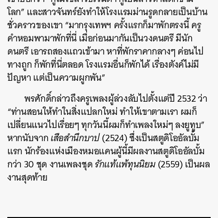
โลก” และสาวจันทร์ยังทำให้โรงแรมม่านรูดกลายเป็นบ้าน
ชั่วคราวของเขา “มากรุงเทพฯ ครั้งแรกก็มาพักตรงนี้ ครู
คำหอมพามาพักที่นี่ เมื่อก่อนมากันเป็นวงดนตรี มีนัก
ดนตรี เอารถสองแถวเข้ามา หาที่พักราคากลางๆ ค่อนไป
ทางถูก ก็พักที่นี่ตลอด โรงแรมอื่นก็พักได้ เรื่องตังค์ไม่มี
ปัญหา แต่เป็นความผูกพัน”
พรศักดิ์กล่าวถึงครูเพลงผู้ล่วงลับไปตั้งแต่ปี 2532 ว่า
“ท่านสอนให้ทำในสิ่งแปลกใหม่ ทำให้เขาตามเรา ผมก็
เปลี่ยนแนวไปเรื่อยๆ ทุกวันนี้ผมก็ทำเพลงใหม่ๆ ลงยูทูบ”
หากนับจาก
เสือสำนึกบาป
(2524) ซึ่งเป็นสตูดิโออัลบั้ม
แรก นักร้องแห่งเมืองหมอแคนผู้นี้มีผลงานสตูดิโออัลบั้ม
กว่า 30 ชุด งานเพลงชุด
รักแท้แพ้ทุนนิยม
(2559) เป็นผล
งานสุดท้าย