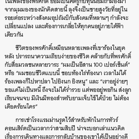
ในเพลงของพรศักดิ์ ย่อมเป็นศัตรูกับทุนนิยมถ้ามองมา
จากมุมมองของนักคิดสายนี้ ลุงจึงเป็นชายสูงวัยที่อยู่ใน
รอยต่อระหว่างสังคมอุปถัมป์กับสังคมที่หลานๆ กำลังจะ
เปลี่ยนแปลง และต้องการเกลี่ยให้ทุกคนอยู่ภายใต้ฟ้า
เดียวกัน
ชีวิตของพรศักดิ์เหมือนหลายเพลงที่เขาร้องในยุค
หลัง ปรารถนาความเรียบง่ายของชีวิต คล้ายกับที่พรศักดิ์
กับสื่อมวลชนหลายวาระ “ผมเป็นอีสาน 100 เปอร์เซ็นต์”
หรือ “ผมชอบชีวิตแบบนี้ ชอบท้องไร่ท้องนา เวลาไม่ได้
ร้องเพลงก็ไปหาปลา ไปยิงนก ยิงหนู” และ “เราอยู่ง่ายๆ
ขอแค่ไม่เป็นหนี้ ถึงจะไม่ได้ร่ำรวย แต่พออยู่พอกิน ส่งลูก
เรียนจนจบ มีเงินมีทองสำหรับยามเจ็บไข้ได้ป่วย ไม่ต้อง
เดือดร้อนใคร”
การเช่าโรงแรมม่านรูดไว้สำหรับพักในการทัวร์
คอนเสิร์ตเป็นเวลากว่าสามสิบปี น่าจะบอกเล่าแนวคิด
เรื่องการเดินทางและการกลับบ้านของเขาได้เป็นอย่างดี