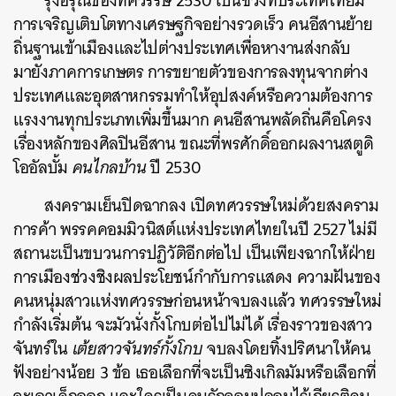
รุ่งอรุณของทศวรรษ 2530 เป็นช่วงที่ประเทศไทยมี
การเจริญเติบโตทางเศรษฐกิจอย่างรวดเร็ว คนอีสานย้าย
ถิ่นฐานเข้าเมืองและไปต่างประเทศเพื่อหางานส่งกลับ
มายังภาคการเกษตร การขยายตัวของการลงทุนจากต่าง
ประเทศและอุตสาหกรรมทำให้อุปสงค์หรือความต้องการ
แรงงานทุกประเภทเพิ่มขึ้นมาก คนอีสานพลัดถิ่นคือโครง
เรื่องหลักของศิลปินอีสาน ขณะที่พรศักดิ์ออกผลงานสตูดิ
โออัลบั้ม
คนไกลบ้าน
ปี 2530
สงครามเย็นปิดฉากลง เปิดทศวรรษใหม่ด้วยสงคราม
การค้า พรรคคอมมิวนิสต์แห่งประเทศไทยในปี 2527 ไม่มี
สถานะเป็นขบวนการปฏิวัติอีกต่อไป เป็นเพียงฉากให้ฝ่าย
การเมืองช่วงชิงผลประโยชน์กำกับการแสดง ความฝันของ
คนหนุ่มสาวแห่งทศวรรษก่อนหน้าจบลงแล้ว ทศวรรษใหม่
กำลังเริ่มต้น จะมัวนั่งกั้งโกบต่อไปไม่ได้ เรื่องราวของสาว
จันทร์ใน
เต้ยสาวจันทร์กั้งโกบ
จบลงโดยทิ้งปริศนาให้คน
ฟังอย่างน้อย 3 ข้อ เธอเลือกที่จะเป็นซิงเกิลมัมหรือเลือกที่