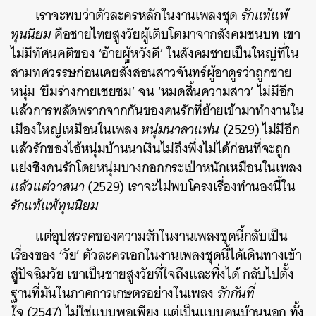
เราจะพบว่าตัวละครหลักในงานเพลงชุด
รักแท้แพ้
ทุนนิยม
คือชายไทยสูงวัยผู้เติบโตมาจากสังคมชนบท เขา
ไม่มีทัศนคติของ ‘อ้ายผู้หวังดี’ ในสังคมชายเป็นใหญ่ที่ใน
สามทศวรรษก่อนเคยสั่งสอนสาวจันทร์ผู้อาดูรว่าถูกชาย
หนุ่ม ‘ยืมร่างกายเชยชม’ จน ‘หมดสิ้นความสาว’ ไม่มีอีก
ค้นหา
แล้วการพลัดพรากจากกันของคนรักที่ย้ายเข้ามาทำงานใน
SHARE
TWEET
LINE
EMAIL
เมืองใหญ่เหมือนในเพลง
หนุ่มนาลาแฟน
(2529) ไม่มีอีก
แล้วรักของไอ้หนุ่มบ้านนาเงินไม่ถึงพึ่งไม่ได้ก่อนที่จะถูก
แย่งชิงคนรักโดยหนุ่มบางกอกกระเป๋าหนักเหมือนในเพลง
แล้วแต่วาสนา
(2529) เราจะไม่พบโครงเรื่องทำนองนี้ใน
รักแท้แพ้ทุนนิยม
แต่อุปสรรคของความรักในงานเพลงชุดนี้กลับเป็น
เรื่องของ ‘วัย’ ตัวละครเอกในงานเพลงชุดนี้ได้เดินทางเข้า
สู่ปัจฉิมวัย เขาเป็นชายสูงวัยที่ใจถึงและพึ่งได้ กลับไปตั้ง
ฐานที่มันในภาคการเกษตรอย่างในเพลง
รักกันที่
ใจ
(2547) ไม่ใช่แบบพอเพียง แต่เป็นแบบคนบ้านนอก ทั้ง