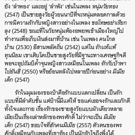
ยัง ‘ลำพอง’ และอยู่ ‘ลำพัง’ เช่นในเพลง
หนุ่มวัยทอง
(2547) เป็นชายสูงวัยผู้วอนนาบีที่จะหนุ่มตลอดกาลด้วย
การมีความรักกับหญิงสาวอย่างในเพลง
ขอโทษอย่าเรียก
ลุง
(2548) ขณะที่ในวัยหนุ่มต้องอพยพเข้าเมืองใหญ่ไป
ทำงานเพื่อเก็บเงินส่งมาที่บ้าน เช่น ในเพลง
คนไกล
บ้าน
(2530)
อีสานพลัดถิ่น
(2542) แต่ใน
รักแท้แพ้
ทุนนิยม
เขาเติบโตเป็นชายสูงวัยที่มีฐานะทางเศรษฐกิจดี
พอจะอุปถัมป์ค้ำจุนหญิงสาวเหมือนในเพลง
รักกับป๋าพา
ไปยันฮี
(2550) หรือย้อนหลังไปหลายปีก่อนอย่าง
มีเมีย
เด็ก
(2547)
รักในมุมมองของป๋าคือรักแบบแลกเปลี่ยน เป็นรัก
แบบที่มีลำดับชั้น แต่ป๋านี้มีแต่ให้ ขอแค่เธอจงรักและภักดี
ทั้งใจและกาย เรื่องรักของชายสูงวัยแบบผัวเดียวหลาย
เมียเป็นเรื่องเล่าหลักของพรศักดิ์ ไม่ว่าจะเป็น
มีเมีย
เด็ก
(2547)
ขอบใจที่ฮักคนมีเมีย
(2557) ตัวตนของพร
ศักดิ์เหมือนกับเพลงที่เขาร้อง เป็นนักรักใจถึงพึ่งได้