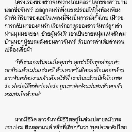
โครงเรื่องของสาวจันทร์กั้งโกบคือรักโศกของสาวบ้าน
นอกชื่อจันทร์ เธอถูกคนรักทิ้งและปล่อยให้ตั้งท้องเพียง
ลำพัง กิริยาของเธอในเพลงนี้จึงเป็นการนั่งกั้งโกบ เฝ้ารอ
การกลับมาของคนรัก เรื่องรักอาดูรของสาวจันทร์ถูกเล่า
ผ่านมุมมองของ ‘อ้ายผู้หวังดี’ เขาเป็นชายหนุ่มแห่งสังคม
บ้านนอกผู้อบรมสั่งสอนสาวจันทร์ ด้วยการลำเต้ยสำนวน
เปลื้องเสื้อผ้า
‘ให้เขาลองกันจนเบิ่ดทุกท่า ทุกท่าโอ๊ยทุกท่าทุกท่า
เขากินแล้วแม่นแซ่วหนี อ้ายคนหวังดีคอยเตือนคอยห้าม
สาวจันทร์คนงามเจ้าเคียดให้พี่ เขากินแล้วหนีกั้งโกบพ่อ
ว่อ พ่อว่อโอ๊ยพ่อว่อพ่อว่อ ถูกเขาล่อจังแม่นสมหัวอกเจ้า
ตรมสมใจอ้ายเด่’
หากมีชีวิต สาวจันทร์มีชีวิตอยู่ในช่วงปลายสมัยพล
เอกเปรม ติณสูลานนท์ หรือที่เรียกกันว่า ‘ยุคประชาธิปไตย