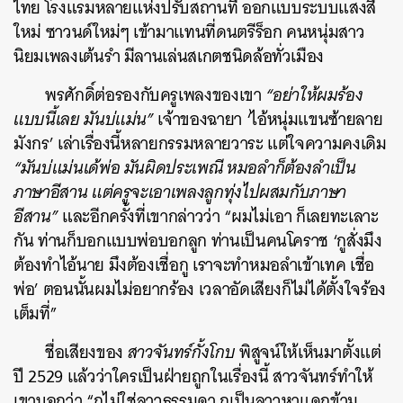
ไทย โรงแรมหลายแห่งปรับสถานที่ ออกแบบระบบแสงสี
ใหม่ ซาวนด์ใหม่ๆ เข้ามาแทนที่ดนตรีร็อก คนหนุ่มสาว
นิยมเพลงเต้นรำ มีลานเล่นสเกตชนิดล้อทั่วเมือง
พรศักดิ์ต่อรองกับครูเพลงของเขา
“อย่าให้ผมร้อง
แบบนี้เลย มันบ่แม่น”
เจ้าของฉายา ‘ไอ้หนุ่มแขนซ้ายลาย
มังกร’ เล่าเรื่องนี้หลายกรรมหลายวาระ แต่ใจความคงเดิม
“มันบ่แม่นเด้พ่อ มันผิดประเพณี หมอลำก็ต้องลำเป็น
ภาษาอีสาน แต่ครูจะเอาเพลงลูกทุ่งไปผสมกับภาษา
อีสาน”
และอีกครั้งที่เขากล่าวว่า “ผมไม่เอา ก็เลยทะเลาะ
กัน ท่านก็บอกแบบพ่อบอกลูก ท่านเป็นคนโคราช ‘กูสั่งมึง
ต้องทำไอ้นาย มึงต้องเชื่อกู เราจะทำหมอลำเข้าเทค เชื่อ
พ่อ’ ตอนนั้นผมไม่อยากร้อง เวลาอัดเสียงก็ไม่ได้ตั้งใจร้อง
เต็มที่”
ชื่อเสียงของ
สาวจันทร์กั้งโกบ
พิสูจน์ให้เห็นมาตั้งแต่
ปี 2529 แล้วว่าใครเป็นฝ่ายถูกในเรื่องนี้ สาวจันทร์ทำให้
เขาบอกว่า “กูไม่ใช่ลาวธรรมดา กูเป็นลาวหาแดกข้าม