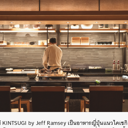
 KINTSUGI by Jeff Ramsey เป็นอาหารญี่ปุ่นแนวไคเซกิ (K
นหา