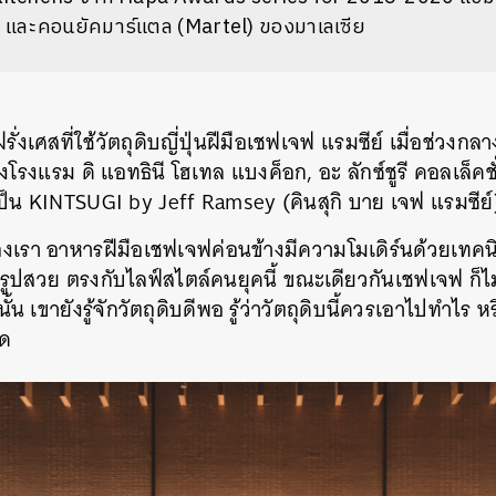
) และคอนยัคมาร์แตล (Martel) ของมาเลเซีย
่งเศสที่ใช้วัตถุดิบญี่ปุ่นฝีมือเชฟเจฟ แรมซีย์ เมื่อช่วงกลาง
ของโรงแรม ดิ แอทธินี โฮเทล แบงค็อก, อะ ลักซ์ชูรี คอลเล็คช
เป็น KINTSUGI by Jeff Ramsey (คินสุกิ บาย เจฟ แรมซีย์
เรา อาหารฝีมือเชฟเจฟค่อนข้างมีความโมเดิร์นด้วยเทค
ยรูปสวย ตรงกับไลฟ์สไตล์คนยุคนี้ ขณะเดียวกันเชฟเจฟ ก็ไม
น เขายังรู้จักวัตถุดิบดีพอ รู้ว่าวัตถุดิบนี้ควรเอาไปทำไร ห
ุด