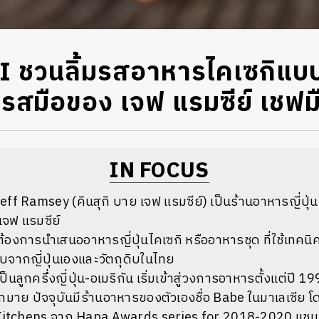
ชวนลิ้มรสอาหารไคเซกิแบบใ
สมือของ เจฟ แรมซีย์ เชฟม
IN FOCUS
f Ramsey (คินสุกิ บาย เจฟ แรมซีย์) เป็นร้านอาหารญี่ปุ่
จฟ แรมซีย์
ต้องการนำเสนออาหารญี่ปุ่นไคเซกิ หรืออาหารชุด ที่ใช้เทค
ดิบจากญี่ปุ่นเองและวัตถุดิบในไทย
ป็นลูกครึ่งญี่ปุ่น-อเมริกัน เริ่มเข้าสู่วงการอาหารตั้งแต่ปี
ย ปัจจุบันมีร้านอาหารของตัวเองชื่อ Babe ในมาเลเซีย โด
 Kitchens จาก Hapa Awards series for 2018-2020
แช