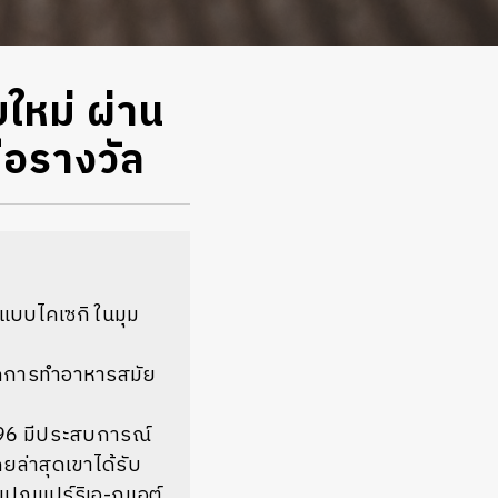
หม่ ผ่าน
ือรางวัล
นแบบไคเซกิ ในมุม
นิคการทำอาหารสมัย
 1996 มีประสบการณ์
ยล่าสุดเขาได้รับ
มเปญ
แปร์ริเอ-ฌูเอต์