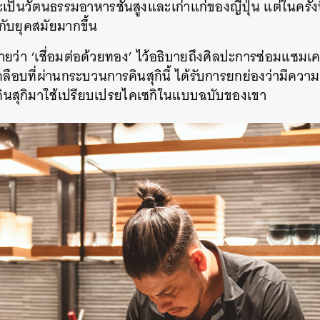
ะเป็นวัตนธรรมอาหารชั้นสูงและเก่าแก่ของญี่ปุ่น แต่ในครั้
SHARE
TWEET
LINE
EMAIL
กับยุคสมัยมากขึ้น
ายว่า ‘เชื่อมต่อด้วยทอง’ ไว้อธิบายถึงศิลปะการซ่อมแซมเค
องเคลือบที่ผ่านกระบวนการคินสุกินี้ ได้รับการยกย่องว่ามี
นสุกิมาใช้เปรียบเปรยไคเซกิในแบบฉบับของเขา