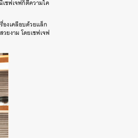
งนี้เชฟเจฟก็ตีความไค
รื่องเคลือบด้วยแล็ก
ความสวยงาม โดยเชฟเจฟ