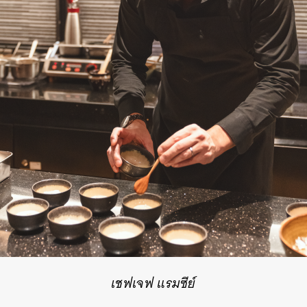
เชฟเจฟ แรมซีย์