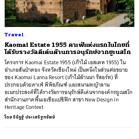
ค้นหา
Travel
SHARE
TWEET
LINE
EMAIL
Kaomai Estate 1955 คาเฟ่แห่งแรกในไทยที่
ได้รับรางวัลดีเด่นด้านการอนุรักษ์จากยูเนสโก
โครงการ Kaomai Estate 1955 (เก๊าไม้ เอสเตท 1955) ใน
อำเภอสันป่าตอง จังหวัดเชียงใหม่ เป็นหนึ่งในส่วนต่อขยาย
ของ Kaomai Lanna Resort (เก๊าไม้ล้านนา รีสอร์ท) ที่
ประกอบด้วยคาเฟ่ พิพิธภัณฑ์ และสนามหญ้าลาน
อเนกประสงค์ที่ได้รางวัลการอนุรักษ์ดีเด่นจากองค์กรยูเนสโก
สำนักงานภาคพื้นเอเชียแปซิฟิก สาขา New Design in
Heritage Context
โดย
จิรัฏฐ์​ ประเสริฐทรัพย์