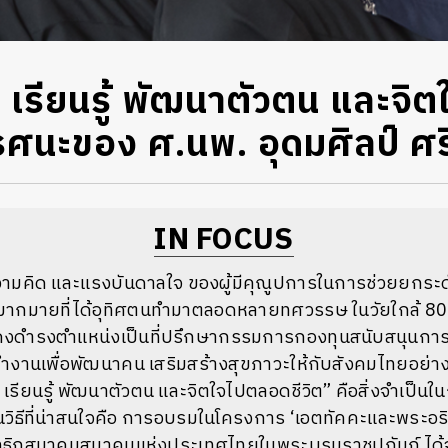
น เรียนรู้ พัฒนาตัวตน และจ
รรศนะของ ศ.นพ. อุดมศิลป์ 
IN FOCUS
 ความคิด และแรงบันดาลใจ ของผู้มีคุณูปการในการช่วยยกร
ากมายที่ได้อุทิศตนทำมาตลอดหลายทศวรรษ​ ในวัยใกล้ 80 ป
คงดำรงตำแหน่งเป็นที่ปรึกษากรรมการกองทุนสนับสนุนการ
ทำงานเพื่อพัฒนาคน เสริมสร้างสุขภาวะให้กับสังคมไทยอย่างไ
 เรียนรู้ พัฒนาตัวตน และจิตใจไปตลอดชีวิต” คือสิ่งจำเป็น
ในวิธีที่น่าสนใจคือ การอบรมในโครงการ ‘เอตทัคคะและพระ
พุทธิกสมาคมสมาคมแห่งประเทศไทยในพระบรมราชูปถัมภ์ ได้จ