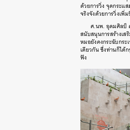
ด้วยการวิ่ง จุดกระแส
จริงจังด้วยการวิ่งเพิ่
ศ.นพ. อุดมศิลป์
สนับสนุนการสร้างเสร
หมอยังคงกระฉับกระเฉง
เดียวกัน ซึ่งท่านก็ได
ฟัง
ค้