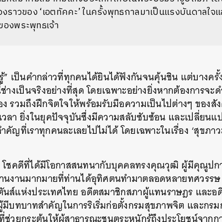
ื่องราวของ ‘เอตทัคคะ’ ในครั้งพุทธกาลมาเป็นแรงบันดาลใจ
ของพระพุทธเจ้า
รู้” เป็นคำกล่าวที่ทุกคนได้ยินได้ฟังกันจนคุ้นชิน แต่บางครั
ช่างเป็นจริงอย่างที่สุด โดยเฉพาะอย่างยิ่งหากต้องการจะดำ
เอง รวมถึงฝึกจิตใจให้พร้อมรับมือความเป็นไปต่างๆ ของสั
วลา ยิ่งในยุคปัจจุบันซึ่งมีความสลับซับซ้อน และเปลี่ยนแ
งสำคัญที่เราทุกคนละเลยไปไม่ได้ โดยเฉพาะในเรื่อง ‘สุขภาวะ’
คดีที่ได้มีโอกาสสนทนากับบุคคลทรงคุณวุฒิ ผู้มีคุณูป
านงานมากมายที่ท่านได้อุทิศตนทำมาตลอดหลายทศวรรษ​ 
ริตันส์แห่งประเทศไทย อดีตสมาชิกสภาผู้แทนราษฎร และอดี
้มีบทบาทสำคัญในการริเริ่มก่อตั้งกรมสุขภาพจิต และกร
 ที่ช่วยกระตุ้นให้ผู้สาธารณะชนตระหนักรู้ถึงประโยชน์จาก