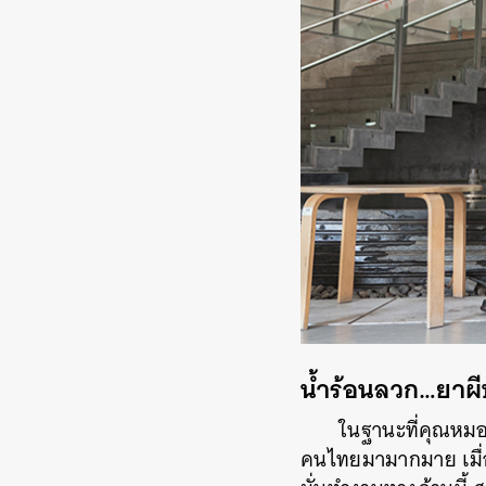
น้ำร้อนลวก…ยาผีบ
ในฐานะที่คุณหม
คนไทยมามากมาย เมื่อข