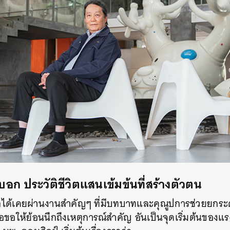
SHARE
TWEET
LINE
EMAIL
อก ประวัติชีวิตแสนเข้มข้นที่สร้างตัวตน
อได้เคยผ่านงานสำคัญๆ ที่มีบทบาทและคุณูปการช่วยยกระ
อให้ย้อนนึกถึงเหตุการณ์สำคัญ อันเป็นจุดเริ่มต้นของแรง