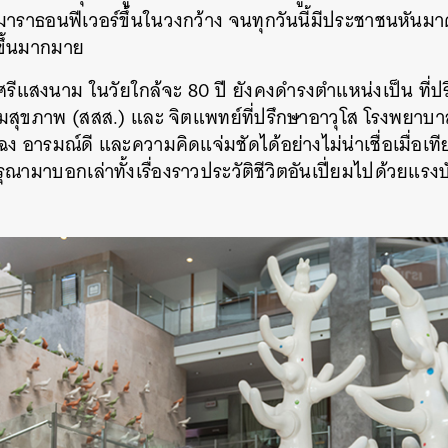
มาราธอนฟีเวอร์ขึ้นในวงกว้าง จนทุกวันนี้มีประชาชนหันม
มขึ้นมากมาย
 ศรีแสงนาม ในวัยใกล้จะ 80 ปี ยังคงดำรงตำแหน่งเป็น ที
ิมสุขภาพ (สสส.) และ จิตแพทย์ที่ปรึกษาอาวุโส โรงพยาบา
 อารมณ์ดี และความคิดแจ่มชัดได้อย่างไม่น่าเชื่อเมื่อเทีย
้กรุณามาบอกเล่าทั้งเรื่องราวประวัติชีวิตอันเปี่ยมไปด้วยแ
นหา