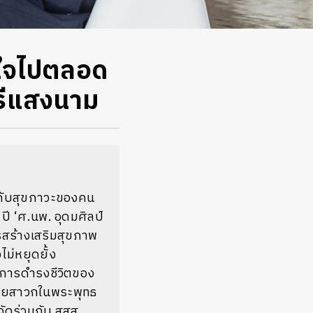
ิตใจไปตลอด
ศรีแสงนาม
ะดับสุขภาวะของคน
ี ‘ศ.นพ. อุดมศิลป์
สร้างเสริมสุขภาพ
ม่หยุดยั้ง
ในการดำรงชีวิตของ
อริยสาวกในพระพุทธ
ัดร่วมกับ สสส.