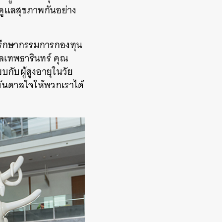
าดูแลสุขภาพกันอย่าง
่ปรึกษากรรมการกองทุน
ลเทพธารินทร์ คุณ
บกับผู้สูงอายุในวัย
รงบันดาลใจให้พวกเราได้