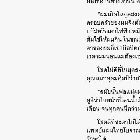
มั่นทำงานทางด้านนี้ ศ.
“ผมเกิดในยุคสงคร
ครอบครัวของผมจึงต้อ
แก๊สหรือเตาไฟฟ้าเหมือ
ต้มไข่ให้ผมกิน ในขณะท
สาของผมก็เอามือปัดก
เวลาผมนอนแม่ต้องเอ
โชคไม่ดีที่ในยุค
คุณหมออุดมศิลป์จำเป็
“สมัยนั้นพ่อแม่ผ
ดูสิว่าใบหน้าที่โดนน
เดือน จนทุกคนนึกว่
โชคดีที่ชะตาไม่ได
แพทย์แผนไทยโบราณ ได
รักษาได้