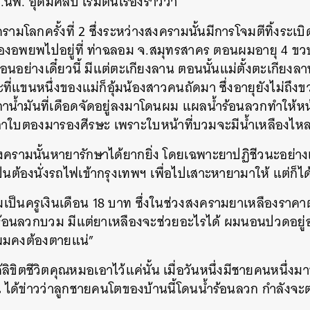
นพ. อุดมศิลป์ เริ่มต้นเรื่องราวว่า
ามโลกครั้งที่ 2 ซึ่งระหว่างสงครามนั้นมีการโจมตีทิ้งระเ
งอพยพไปอยู่ที่ ท่าฉลอม จ.สมุทรสาคร ตอนผมอายุ 4 ขวบ
นอย่างเดี๋ยวนี้ มีแต่ตะเกียงลาน ตอนนั้นแม่ตั้งตะเกียงลา
ี่แขนหนึ่งของแม่ก็อุ้มน้องสาวคนถัดมา ซึ่งอายุยังไม่ถึงขว
าน้ำมันที่เดือดจัดอยู่ลงมาโดนผม แผลน้ำร้อนลวกทำให
าใบตองมารองศีรษะ เพราะใบหน้าที่บวมจะมีน้ำเหลืองไ
สงครามนั้นหายารักษาได้ยากยิ่ง โดยเฉพาะยาปฏิชีวนะอย่าง
นต้องนั่งรถไฟเข้ากรุงเทพฯ เพื่อไปเสาะหายามาให้ แต่ก็ไ
มเป็นครูเงินเดือน 18 บาท ซึ่งในช่วงสงครามยาเหลืองราคา
้ำร้อนลวกบวม มีแต่ยาเหลืองจะช่วยอะไรได้ ผมนอนปวดอยู่อย
าผมคงต้องตายแน่”
้ลิขิตชีวิตคุณหมอเอาไว้แค่นั้น เมื่อวันหนึ่งมีชายคนหนึ่งม
้ข่าวว่าลูกชายคนโตของบ้านนี้โดนน้ำร้อนลวก กำลังจะตาย