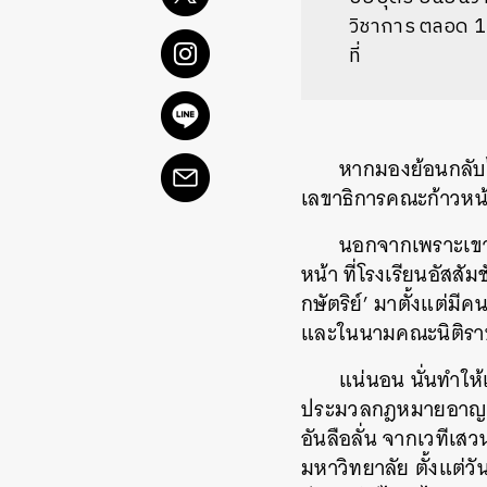
วิชาการ ตลอด 10
ที่
หากมองย้อนกลับไ
เลขาธิการคณะก้าวหน้
นอกจากเพราะเขาเป
หน้า ที่โรงเรียนอัสส
กษัตริย์’ มาตั้งแต่ม
และในนามคณะนิติรา
แน่นอน นั่นทำให้
ประมวลกฎหมายอาญาม
อันลือลั่น จากเวทีเส
มหาวิทยาลัย ตั้งแต่วั