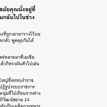
ยคุณนั่งอยู่ที่
้อนกลับไปในช่วง
่องที่ถูกเอามาวางไว้บน
ดกลัว พูดคุยกันได้
พร่หลายมาที่เอเชีย
 แล้วก็ทรงผันตัวไปเล่น
้ใหญ่ที่ครอบงำราช
 ปฏิรูประบบราชการ
นุ่มที่ไปเรียนจากต่าง
อภิวัฒน์สยาม 24
าลยังเป็นเผด็จการทหาร