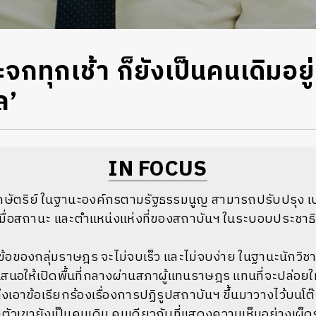
กทุกเช้า ก็ยังเป็นคนเดิมอยู่
ล’
IN FOCUS
ัตริย์ ในฐานะองค์กรตามรัฐธรรมนูญ สามารถปรับปรุง เปล
มื่อสถานะ และตำแหน่งแห่งที่ของสถาบันฯ ในระบอบประชาธิ
ข้อของกลุ่มราษฎร จะไม่จบเร็ว และไม่จบง่าย ในฐานะนักวิช
เสนอให้เปิดพื้นที่กลางผ่านสภาผู้แทนราษฎร แทนที่จะปล่อย
ึงเอาข้อเรียกร้องเรื่องการปฏิรูปสถาบันฯ ขึ้นมาวางไว้บนโ
่าตัวเขายังเป็นคนเดิม คนเดียวกับที่แสดงความเห็นอย่างเผ็ด