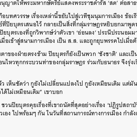
อนุญาตให้พระมหากษัตริย์แสดงพระราชดำรัส ‘สด’ ต่อสา
บทศวรรษ เรื่องเหล่านี้ขยับไปสู่เวทีชุมนุมการเมือง ข้อเรีย
ที่ปิยบุตรเสนอไว้ กลายเป็นสิ่งที่กลุ่มราษฎรหยิบยกมาพู
ปิยบุตรเองที่ถูกวิพากษ์ว่าตัวเขา ‘อ่อนลง’ ประนีประนอม
ื่อเข้าสู่สนามการเมือง เป็น ส.ส. และถูกยุบพรรคไปเมื่อต้
ตาของฝ่ายตรงข้าม ปิยบุตรก็ยังเป็นพวก ‘ชังชาติ’ และเป็
คลื่อนไหวทุกกระบวนท่าของกลุ่มราษฎร ร่วมกับธนาธร จึงรุ่งเ
ว เห็นชัดว่า กูยังไม่เปลี่ยนแปลงไป กูยังเหมือนเดิม แต่
กได้ไม่เหมือนเดิม” เขาบอก
ปิยบุตรคุยเรื่องที่เขาถนัดที่สุดอย่างเรื่อง ‘ปฏิรูปสถาบ
ัวเอง ไปพร้อมๆ กัน ในวันที่สถานการณ์ทางการเมือง กำลั
นหา