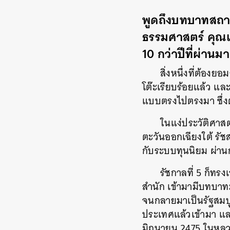
พูดถึงบทบาทสถาบั
ธรรมศาสตร์ คุณเป
10
กว่าปีที่ผ่าน
สิ่งหนึ่งที่ต้องย
โต๊ะเรียบร้อยแล้ว และ
แบบตรงไปตรงมา ซึ่งต้
ในแง่ประวัติศาสต
ตะวันออกเฉียงใต้ รัชสม
กับระบบทุนนิยม ผ่า
รัชกาลที่ 5 ก็ทร
สำนัก เข้ามามีบทบาท
จนกลายมาเป็นรัฐสมบูร
ประเทศแล้วเข้ามา แล
มิถุนายน 2475 ในหลวง