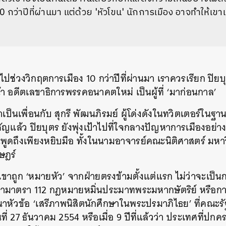
 กว่าปีที่ผ่านมา แต่ด้วย 'หัวโขน' นักการเมือง อาจทำให้เข
ปช่วงวิกฤตการเมือง 10 กว่าปีที่ผ่านมา เราควรเรียก ปิย
า อดีตเลขาธิการพรรคอนาคตใหม่ เป็นผู้ที่ ‘มาก่อนกาล’
็นเพื่อนกับ สุกรี พัฒนภิรมย์ ผู้โด่งดังในทวิตเตอร์ในฐา
ัมชัญแล้ว ปิยบุตร ยังพุ่งเป้าไปที่ใจกลางปัญหาการเมืองอย
ีคนพูดถึงเพียงหยิบมือ ทั้งในนามอาจารย์คณะนิติศาสตร์ ม
ษฎร์
เขาถูก ‘หมายหัว’ จากฝ่ายตรงข้ามตั้งแต่แรก ไม่ว่าจะเป็น
าตรา 112 กฎหมายหมิ่นประมาทพระมหากษัตริย์ หรือก
วนาหัวข้อ ‘เสรีภาพนิสิตนักศึกษาในพระปรมาภิไธย’ ที่คณะร
นที่ 27 ธันวาคม 2554 หรือเมื่อ 9 ปีที่แล้วว่า ประเทศที่