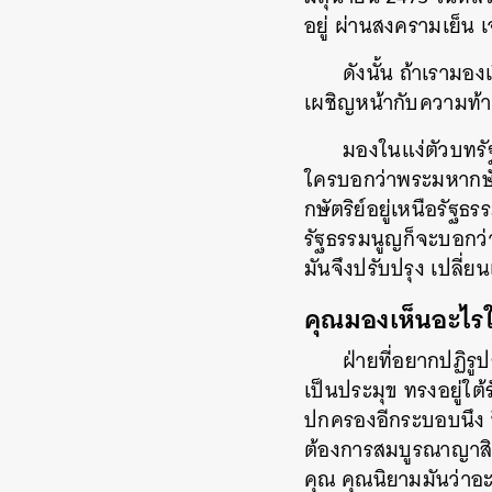
อยู่ ผ่านสงครามเย็น เ
ดังนั้น ถ้าเรามอง
เผชิญหน้ากับความท้า
มองในแง่ตัวบทรั
ใครบอกว่าพระมหากษัต
กษัตริย์อยู่เหนือรั
รัฐธรรมนูญก็จะบอกว่าม
มันจึงปรับปรุง เปลี่
คุณมองเห็นอะไร
ฝ่ายที่อยากปฏิร
เป็นประมุข ทรงอยู่ใต
ปกครองอีกระบอบนึง ป
ต้องการสมบูรณาญาสิ
คุณ คุณนิยามมันว่าอ