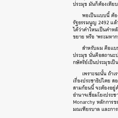
ประมุข มันก็ต้องเที
พอเป็นแบบนี้ ต้
รัฐธรรมนูญ 2492 แล้ว
ได้ว่าคำไหนเป็นคำหลั
ขยาย หรือ ‘พระมหากษ
สำหรับผม คือแบบแ
ประมุข นั่นคือสถานะ
กษัตริย์เป็นประมุขเป
เพราะฉะนั้น ถ้าเ
เรื่องประชาธิปไตย ส
สามก้อนนี้ จะต้องอยู
อำนาจเชื่อมโยงประ
Monarchy หลักการขอ
มณเฑียรบาล และการส