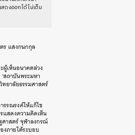
าแสดงออกได้ไม่เต็ม
บุตร แสงกนกกุล
นะผู้เห็นอนาคตล่วง
่าง ‘สถาบันพระมหา
หาวิทยาลัยธรรมศาสตร์
การรณรงค์ให้แก้ไข
ารแสดงความคิดเห็น
ัฐศาสตร์ จุฬาลงกรณ์
ปกครองภายใต้ระบอบ