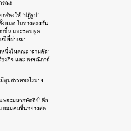
ธารณะ
กร้องให้ ‘ปฏิรูป’
ดทั้งหมด ในทางตรงกัน
มากขึ้น และชอบพูด
นปีที่ผ่านมา
นหนึ่งในคณะ ‘สามสัส’
รืองกิจ และ พรรณิการ์
มันมีอุปสรรคอะไรบาง
ันพระมหากษัตริย์’ อีก
งแหลมคมขึ้นอย่างต่อ