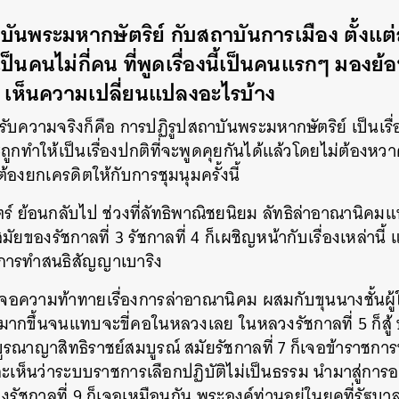
SHARE
TWEET
LINE
EMAIL
นพระมหากษัตริย์ กับสถาบันการเมือง ตั้งแต่สมั
็นคนไม่กี่คน ที่พูดเรื่องนี้เป็นคนแรกๆ มองย
มา เห็นความเปลี่ยนแปลงอะไรบ้าง
อมรับความจริงก็คือ การปฏิรูปสถาบันพระมหากษัตริย์ เป็นเรื
ถูกทำให้เป็นเรื่องปกติที่จะพูดคุยกันได้แล้วโดยไม่ต้องหวา
องยกเครดิตให้กับการชุมนุมครั้งนี้
ร์ ย้อนกลับไป ช่วงที่ลัทธิพาณิชยนิยม ลัทธิล่าอาณานิคมแ
ัยของรัชกาลที่ 3 รัชกาลที่ 4 ก็เผชิญหน้ากับเรื่องเหล่านี้
นการทำสนธิสัญญาเบาริง
งเจอความท้าทายเรื่องการล่าอาณานิคม ผสมกับขุนนางชั้นผู
มากขึ้นจนแทบจะขี่คอในหลวงเลย ในหลวงรัชกาลที่ 5 ก็สู้
ณาญาสิทธิราชย์สมบูรณ์ สมัยรัชกาลที่ 7 ก็เจอข้าราชการห
ะเห็นว่าระบบราชการเลือกปฏิบัติไม่เป็นธรรม นำมาสู่การ
รัชกาลที่ 9 ก็เจอเหมือนกัน พระองค์ท่านอยู่ในยุคที่รัฐบ