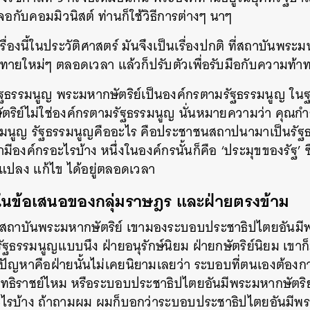
จอกับคอมมิวนิสต์ ท่านก็ใช้วิธีการต่างๆ นาๆ
เรื่องนี้ในประวัติศาสตร์ มันจึงเป็นเรื่องปกติ ที่สถาบันพระม
ทายใหม่ๆ ตลอดเวลา แล้วก็ปรับตัวเพื่อรับมือกับความท้า
ฐธรรมนูญ พระมหากษัตริย์เป็นองค์กรตามรัฐธรรมนูญ ในฐ
ริย์ไม่ใช่องค์กรตามรัฐธรรมนูญ นั่นหมายความว่า คุณก
ฐธรรมนูญ รัฐธรรมนูญคืออะไร คือประชาชนสถาปนามาเป็นรัฐ
ีองค์กรอะไรบ้าง หนึ่งในองค์กรนั้นก็คือ ‘ประมุขของรัฐ’ ซ
ยนแปลง แก้ไข ได้อยู่ตลอดเวลา
ในข้อเสนอของกลุ่มราษฎร และฝ่ายตรงข้าม
ูปสถาบันพระมหากษัตริย์ เขามองระบอบประชาธิปไตยอันมี
้รัฐธรรมนูญแบบนึง ฝ่ายอนุรักษ์นิยม ฝ่ายกษัตริย์นิยม เข
ัญหาคือฝ่ายนั้นไม่เคยนิยามเลยว่า ระบอบที่ตนเองต้องก
ทธิราชย์ไหม หรือระบอบประชาธิปไตยอันมีพระมหากษัตริย
ะไรบ้าง ถ้าถามผม ผมก็บอกว่าระบอบประชาธิปไตยอันมีพร