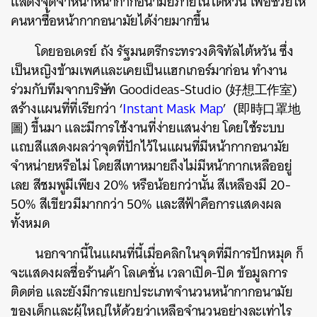
แสดงจุดจำหน่าหน้ากากอนามัยภายในไต้หวัน เพื่อช่วยให้
คนหาซื้อหน้ากากอนามัยได้ง่ายมากขึ้น
โดยออเดรย์ ถัง รัฐมนตรีกระทรวงดิจิทัลไต้หวัน ซึ่ง
เป็นหญิงข้ามเพศและเคยเป็นแฮกเกอร์มาก่อน ทำงาน
ร่วมกับทีมจากบริษัท Goodideas-Studio (好想工作室)
สร้างแผนที่ที่เรียกว่า ‘
Instant Mask Map
’ (即時口罩地
圖) ขึ้นมา และมีการใช้งานที่ง่ายแสนง่าย โดยใช้ระบบ
แถบสีแสดงผลว่าจุดที่ปักไว้ในแผนที่มีหน้ากากอนามัย
จำหน่ายหรือไม่ โดยสีเทาหมายถึงไม่มีหน้ากากเหลืออยู่
เลย สีชมพูมีเพียง 20% หรือน้อยกว่านั้น สีเหลืองมี 20-
50% สีเขียวมีมากกว่า 50% และสีฟ้าคือการแสดงผล
ทั้งหมด
นอกจากนี้ในแผนที่นี้เมื่อคลิกในจุดที่มีการปักหมุด ก็
จะแสดงผลชื่อร้านค้า โลเคชั่น เวลาเปิด-ปิด ข้อมูลการ
ติดต่อ และยังมีการแยกประเภทจำนวนหน้ากากอนามัย
ของเด็กและผู้ใหญ่ให้ด้วยว่าเหลือจำนวนอย่างละเท่าไร