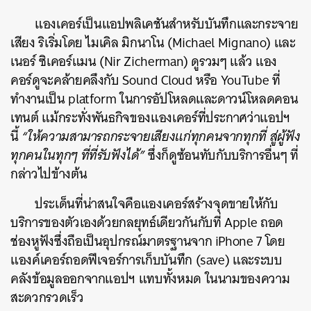
แองเคอร์เป็นแอปพลิเคชันสำหรับบันทึกและกระจาย
เสียง ริเริ่มโดย ไมเคิล มิกนาโน (Michael Mignano) และ
เนอร์ ซิเคอร์แมน (Nir Zicherman) ดูรวมๆ แล้ว แอง
คอร์ดูจะคล้ายคลึงกับ Sound Cloud หรือ YouTube ที่
ทำงานเป็น platform ในการอัปโหลดและดาวน์โหลดคอน
เทนต์ แม้กระทั่งพันธกิจของแองเคอร์ที่ประกาศว่าแอปฯ
นี้
“ให้ความสามารถกระจายเสียงแก่ทุกคนจากทุกที่ สู่ผู้ฟัง
ทุกคนในทุกๆ ที่ที่รับฟังได้”
ซึ่งก็ดูซ้อนทับกับบริการอื่นๆ ที่
กล่าวไปข้างต้น
ประเด็นที่น่าสนใจคือแองเคอร์สร้างจุดขายให้กับ
บริการของตัวเองด้วยกลยุทธ์เดียวกันกับที่ Apple ถอด
ช่องหูฟังซึ่งถือเป็นอุปกรณ์มาตรฐานจาก iPhone 7 โดย
แองค์เคอร์ถอดฟีเจอร์การเก็บบันทึก (save) และระบบ
ค้นหา
คลังข้อมูลออกจากแอปฯ แทบทั้งหมด ในนามของความ
SHARE
TWEET
LINE
EMAIL
สะดวกรวดเร็ว