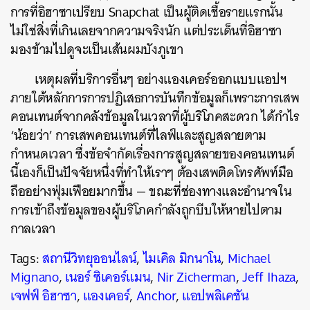
การที่อิฮาซาเปรียบ Snapchat เป็นผู้ติดเชื้อรายแรกนั้น
ไม่ใช่สิ่งที่เกินเลยจากความจริงนัก แต่ประเด็นที่อิฮาซา
มองข้ามไปดูจะเป็นเส้นผมบังภูเขา
เหตุผลที่บริการอื่นๆ อย่างแองเคอร์ออกแบบแอปฯ
ภายใต้หลักการการปฏิเสธการบันทึกข้อมูลก็เพราะการเสพ
คอนเทนต์จากคลังข้อมูลในเวลาที่ผู้บริโภคสะดวก ได้กำไร
‘น้อยว่า’ การเสพคอนเทนต์ที่ไลฟ์และสูญสลายตาม
กำหนดเวลา ซึ่งข้อจำกัดเรื่องการสูญสลายของคอนเทนต์
นี้เองก็เป็นปัจจัยหนึ่งที่ทำให้เราๆ ต้องเสพติดโทรศัพท์มือ
ถืออย่างฟุ่มเฟือยมากขึ้น — ขณะที่ช่องทางและอำนาจใน
การเข้าถึงข้อมูลของผู้บริโภคกำลังถูกบีบให้หายไปตาม
กาลเวลา
Tags:
สถานีวิทยุออนไลน์
,
ไมเคิล มิกนาโน
,
Michael
Mignano
,
เนอร์ ซิเคอร์แมน
,
Nir Zicherman
,
Jeff Ihaza
,
เจฟฟ์ อิฮาซา
,
แองเคอร์
,
Anchor
,
แอปพลิเคชัน