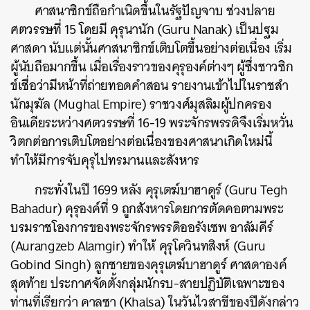
ศาสนาซิกข์ถือกำเนิดขึ้นในรัฐปัญจาบ ช่วงปลาย
ศตวรรษที่ 15 โดยมี คุรุนานัก (Guru Nanak) เป็นปฐม
ศาสดา นับแต่นั้นศาสนาซิกข์เติบโตขึ้นอย่างต่อเนื่อง เริ่ม
ผู้นับถือมากขึ้น เมื่อเรื่องราวของคุรุองค์ต่างๆ ผู้ซึ่งชาวซิก
ข์เชื่อว่ามีหน้าที่ถ่ายทอดคำสอน รายงานเข้าไปในราชสำ
นักมุฆัล (
Mughal Empire
) ราชวงศ์มุสลิมผู้ปกครอง
อินเดียระหว่างศตวรรษที่ 16-19 พระจักรพรรดิจึงเริ่มหวั่น
วิตกต่อการเติบโตอย่างต่อเนื่องของศาสนาเกิดใหม่นี้
ทำให้มีการจับคุรุไปทรมานและสังหาร
กระทั่งในปี 1699 หลัง คุรุเตฆ์บาฮาดูร์ (Guru Tegh
Bahadur) คุรุองค์ที่ 9 ถูกสังหารโดยการตัดคอตามพระ
บรมราชโองการของพระจักรพรรดิออรังเซพ อาลัมคีร์
(Aurangzeb Alamgir) ทำให้
คุรุโควินทสิงห์
(Guru
Gobind Singh) ลูกชายของคุรุเตฆ์บาฮาดูร์ ศาสดาองค์
สุดท้าย ประกาศจัดตั้งกลุ่มนักรบ-สายปฏิบัติเฉพาะของ
ท่านที่เรียกว่า คาลซา (Khalsa) ในวันไวสาขีของปีดังกล่าว