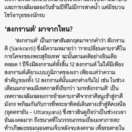
และการเฉลิมฉลองวันข้ามปีที่ไม่มีการสาดน้ำ แต่มีขบวน
โชว์อาวุธของนักรบ
‘สงกรานต์’ มาจากไหน?
‘สงกรานต์’ เป็นภาษาสันสกฤตมาจากคำว่า สังกราน
ติ (
Sankranti
) ซึ่งมีความหมายว่า ‘การเปลี่ยนคาบราศีใน
การโคจรของพระสุริยเทพ’ ฉะนั้นตามคติอย่างอินเดีย
ตลอด 1 ปีจึงมีสงกรานต์ทั้งสิ้น 12 สงกรานต์ ไม่ได้มีเพียง
สงกรานต์เดียวแบบภูมิภาคของเรา เพียงแต่ว่าความ
สำคัญของทั้ง 12 สงกรานต์นั้นแตกต่างกันไป เช่น ในช่วง
เดือนมกราคมมีเทศกาลที่เรียกว่า ‘มกรสังกรานติ’ เป็น
เทศกาลเฉลิมฉลองการย้ายคาบราศีจากราศีธนูเข้าสู่ราศี
มังกร พร้อมกันกับการที่พระอาทิตย์เดินทางเข้าสู่ทิศเหนือ
(อุตตรายัน – Uttarayana) ซึ่งชาวฮินดูถือว่าเป็นช่วงเวลา
อันมงคลมาก ถึงขนาดที่ในวรรณกรรมเรื่อง
มหาภารตะ
ท้าวภีษมะยอมนอนทนเจ็บหลังจบสงคราม เพื่อรอตายใน