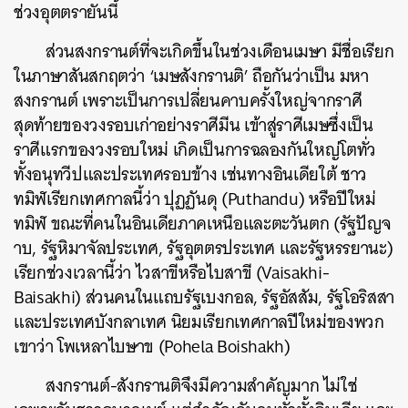
ช่วงอุตตรายันนี้
ส่วนสงกรานต์ที่จะเกิดขึ้นในช่วงเดือนเมษา มีชื่อเรียก
ในภาษาสันสกฤตว่า ‘เมษสังกรานติ’ ถือกันว่าเป็น มหา
สงกรานต์ เพราะเป็นการเปลี่ยนคาบครั้งใหญ่จากราศี
สุดท้ายของวงรอบเก่าอย่างราศีมีน เข้าสู่ราศีเมษซึ่งเป็น
ราศีแรกของวงรอบใหม่ เกิดเป็นการฉลองกันใหญ่โตทั่ว
ทั้งอนุทวีปและประเทศรอบข้าง เช่นทางอินเดียใต้ ชาว
ทมิฬเรียกเทศกาลนี้ว่า ปุฏฏันดุ (Puthandu) หรือปีใหม่
ทมิฬ ขณะที่คนในอินเดียภาคเหนือและตะวันตก (รัฐปัญจ
าบ, รัฐหิมาจัลประเทศ, รัฐอุตตรประเทศ และรัฐหรรยานะ)
เรียกช่วงเวลานี้ว่า ไวสาขีหรือไบสาขี (Vaisakhi-
Baisakhi) ส่วนคนในแถบรัฐเบงกอล, รัฐอัสสัม, รัฐโอริสสา
และประเทศบังกลาเทศ นิยมเรียกเทศกาลปีใหม่ของพวก
เขาว่า โพเหลาไบษาข (Pohela Boishakh)
สงกรานต์-สังกรานติจึงมีความสำคัญมาก ไม่ใช่