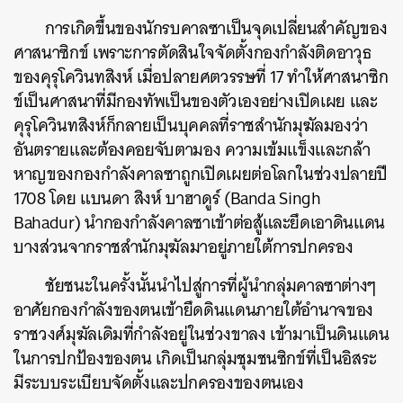
การเกิดขึ้นของนักรบคาลซาเป็นจุดเปลี่ยนสำคัญของ
ศาสนาซิกข์ เพราะการตัดสินใจจัดตั้งกองกำลังติดอาวุธ
ของ
คุรุโควินทสิงห์
เมื่อปลายศตวรรษที่ 17 ทำให้ศาสนาซิก
ข์เป็นศาสนาที่มีกองทัพเป็นของตัวเองอย่างเปิดเผย และ
คุรุโควินทสิงห์
ก็กลายเป็นบุคคลที่ราชสำนักมุฆัลมองว่า
อันตรายและต้องคอยจับตามอง ความเข้มแข็งและกล้า
หาญของกองกำลังคาลซาถูกเปิดเผยต่อโลกในช่วงปลายปี
1708 โดย แบนดา สิงห์ บาฮาดูร์ (Banda Singh
Bahadur) นำกองกำลังคาลซาเข้าต่อสู้และยึดเอาดินแดน
บางส่วนจากราชสำนักมุฆัลมาอยู่ภายใต้การปกครอง
ชัยชนะในครั้งนั้นนำไปสู่การที่ผู้นำกลุ่มคาลซาต่างๆ
อาศัยกองกำลังของตนเข้ายึดดินแดนภายใต้อำนาจของ
ราชวงศ์มุฆัลเดิมที่กำลังอยู่ในช่วงขาลง เข้ามาเป็นดินแดน
ในการปกป้องของตน เกิดเป็นกลุ่มชุมชนซิกข์ที่เป็นอิสระ
มีระบบระเบียบจัดตั้งและปกครองของตนเอง