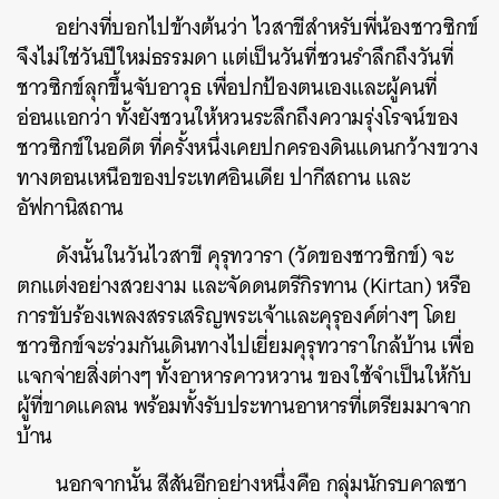
อย่างที่บอกไปข้างต้นว่า ไวสาขีสำหรับพี่น้องชาวซิกข์
จึงไม่ใช่วันปีใหม่ธรรมดา แต่เป็นวันที่ชวนรำลึกถึงวันที่
ชาวซิกข์ลุกขึ้นจับอาวุธ เพื่อปกป้องตนเองและผู้คนที่
อ่อนแอกว่า ทั้งยังชวนให้หวนระลึกถึงความรุ่งโรจน์ของ
ชาวซิกข์ในอดีต ที่ครั้งหนึ่งเคยปกครองดินแดนกว้างขวาง
ทางตอนเหนือของประเทศอินเดีย ปากีสถาน และ
อัฟกานิสถาน
ดังนั้นในวันไวสาขี คุรุทวารา (วัดของชาวซิกข์) จะ
ตกแต่งอย่างสวยงาม และจัดดนตรีกิรทาน (Kirtan) หรือ
การขับร้องเพลงสรรเสริญพระเจ้าและคุรุองค์ต่างๆ โดย
ชาวซิกข์จะร่วมกันเดินทางไปเยี่ยมคุรุทวาราใกล้บ้าน เพื่อ
แจกจ่ายสิ่งต่างๆ ทั้งอาหารคาวหวาน ของใช้จำเป็นให้กับ
ผู้ที่ขาดแคลน พร้อมทั้งรับประทานอาหารที่เตรียมมาจาก
บ้าน
นอกจากนั้น สีสันอีกอย่างหนึ่งคือ กลุ่มนักรบคาลซา