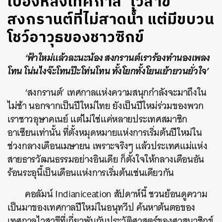
เบื้องหลังเทศกาล ‘ไวสาขี’
สงกรานต์ที่ไม่สาดน้ำ แต่มีขบวน
โชว์อาวุธของชาวซิกข์
‘ฟ้าใหม่แล้วละนะน้อง สงกรานต์เราร้องทำนองเพลง
โทน โน่นไงจ๊ะโทนป๊ะโท่นโทน ทั้งโยกทั้งโยนเย้ายวนยั่วใจ’
‘สงกรานต์’ เทศกาลแห่งความสนุกกำลังจะมาถึงใน
ไม่ช้า นอกจากเป็นปีใหม่ไทย ยังเป็นปีใหม่ร่วมของพวก
เราชาวอุษาคเนย์ แต่ไม่ใช่แค่หลายประเทศสมาชิก
อาเซียนเท่านั้น ที่ตั้งหมุดหมายแห่งการเริ่มต้นปีใหม่ใน
ช่วงกลางเดือนเมษายน เพราะจริงๆ แล้วประเทศแม่แห่ง
สายธารวัฒนธรรมอย่างอินเดีย ก็ตั้งใจให้กลางเดือนอัน
ร้อนระอุนี้เป็นเดือนแห่งการเริ่มต้นเช่นเดียวกัน
คอลัมน์ Indianiceation สัปดาห์นี้ ชวนย้อนดูความ
เป็นมาของเทศกาลปีใหม่ในอนุทวีป ค้นหาต้นตอของ
เทศกาลไวสาขีที่เกี่ยวพันกับประวัติศาสตร์ของศาสนาซิกข์