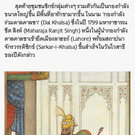
สุดท้ายชุมชนซิกข์กลุ่มต่างๆ รวมตัวกันเป็นกองกำลัง
ขนาดใหญ่ขึ้น มีพื้นที่อารักขามากขึ้น ในนาม ‘กองกำลัง
ร่วมดาลคาลซา’ (Dal Khalsa) ซึ่งในปี 1799 มหาราชา
รณ
ชีต
สิงห์ (Maharaja Ranjit Singh) หนึ่งในผู้นำกองกำลัง
ดาลคาลซาเข้ายึดเมืองลาฮอร์ (Lahore) พร้อมสถาปนา
จักรวรรดิซิกข์ (Sarkar-i-Khalsa) ขึ้นสำเร็จในวันไวสาขี
ของปีดังกล่าว