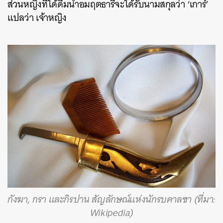
ส่วนหญิงที่ได้ดื่มน้ำอมฤตธารีจะได้รับนามสกุลว่า ‘เการ์’
แปลว่า เจ้าหญิง
ค้นหา
SHARE
TWEET
LINE
EMAIL
กังฆา, กรา และกิรปาน สัญลักษณ์แห่งนักรบคาลซา (ที่มา:
Wikipedia)