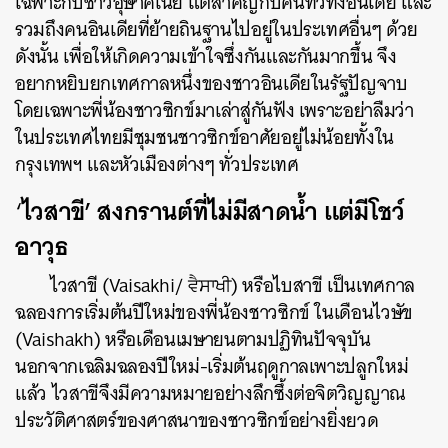
เฉพาะกับชาวอุษาคเนย์ แต่สำคัญกับคนทั่วทั้งอินเดีย และ
รวมถึงคนอินเดียที่ย้ายถินฐานไปอยู่ในประเทศอื่นๆ ด้วย
ดังนั้น เพื่อให้เกิดความเข้าใจซึ่งกันและกันมากขึ้น จึง
อยากหยิบยกเทศกาลหนึ่งของชาวอินเดียในรัฐปัญจาบ
โดยเฉพาะพี่น้องชาวซิกข์มาเล่าสู่กันฟัง เพราะอย่าลืมว่า
ในประเทศไทยมีชุมชนชาวซิกข์อาศัยอยู่ไม่น้อยทั้งใน
กรุงเทพฯ และหัวเมืองต่างๆ ทั่วประเทศ
‘
ไวสาขี’ สงกรานต์ที่ไม่มีสาดน้ำ แต่มีโชว์
อาวุธ
ไวสาขี (Vaisakhi/ ਵੈਸਾਖੀ) หรือไบสาขี เป็นเทศกาล
ฉลองการเริ่มต้นปีใหม่ของพี่น้องชาวซิกข์ ในเดือนไวษัข
(Vaishakh) หรือเดือนเมษายนตามปฏิทินปัจจุบัน
นอกจากเฉลิมฉลองปีใหม่-เริ่มต้นฤดูกาลเพาะปลูกใหม่
แล้ว ไวสาขีจึงมีความหมายอย่างลึกซึ้งต่อจิตวิญญาณ
ประวัติศาสตร์ของศาสนาของชาวซิกข์อย่างยิ่งยวด