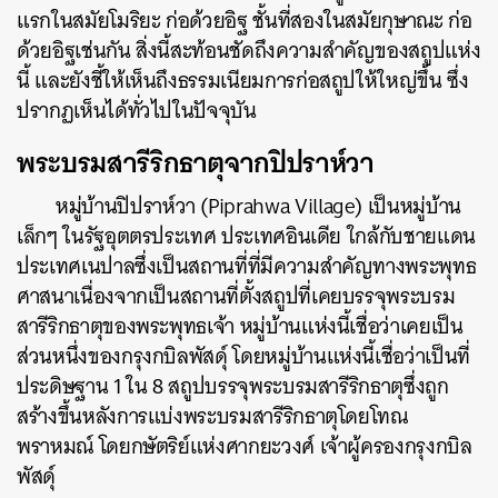
แรกในสมัยโมริยะ ก่อด้วยอิฐ ชั้นที่สองในสมัยกุษาณะ ก่อ
ด้วยอิฐเช่นกัน สิ่งนี้สะท้อนชัดถึงความสำคัญของสถูปแห่ง
นี้ และยังชี้ให้เห็นถึงธรรมเนียมการก่อสถูปให้ใหญ่ขึ้น ซึ่ง
ปรากฏเห็นได้ทั่วไปในปัจจุบัน
พระบรมสารีริกธาตุจากปิปราห์วา
หมู่บ้านปิปราห์วา (Piprahwa Village) เป็นหมู่บ้าน
เล็กๆ ในรัฐอุตตรประเทศ ประเทศอินเดีย ใกล้กับชายแดน
ประเทศเนปาลซึ่งเป็นสถานที่ที่มีความสำคัญทางพระพุทธ
ศาสนาเนื่องจากเป็นสถานที่ตั้งสถูปที่เคยบรรจุพระบรม
สารีริกธาตุของพระพุทธเจ้า หมู่บ้านแห่งนี้เชื่อว่าเคยเป็น
ส่วนหนึ่งของกรุงกบิลพัสดุ์ โดยหมู่บ้านแห่งนี้เชื่อว่าเป็นที่
ประดิษฐาน 1 ใน 8 สถูปบรรจุพระบรมสารีริกธาตุซึ่งถูก
สร้างขึ้นหลังการแบ่งพระบรมสารีริกธาตุโดยโทณ
พราหมณ์ โดยกษัตริย์แห่งศากยะวงศ์ เจ้าผู้ครองกรุงกบิล
พัสดุ์