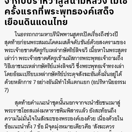
จากปิปราห์วาสู่สนามหลวง ไม่ใช่
ครั้งแรกที่พระพุทธองค์เสด็จ
เยือนดินแดนไทย
ใน
อรรถกถามหาปรินิพพานสูตร
เปิดเรื่องถึงช่วงปี
สุดท้ายก่อนพระสมณโคดมเสด็จดับขันธ์ด้วยสงครามของ
พระเจ้าอชาตศัตรูกับเหล่ากษัตริย์ลิจฉวี เนื้อหาในพระสูตร
เล่าว่า พระเจ้าอชาตศัตรูเข้านมัสการพระพุทธเจ้าถามถึง
วิธีเอาชนะเหล่ากษัตริย์แห่งลิจฉวี ซึ่งพระพุทธเจ้าทรงเล่า
โดยอ้อมเปรียบเหล่ากษัตริย์ประดุจสังฆะอันตั้งมั่นอยู่ได้
ด้วยหลักการ 7 อย่างอันมิทำให้แตกแยก (อปริหานิยธรรม
7)
สุดท้ายคำแนะนำชุดนั้นนอกจากจะนำชัยชนะมาสู่
พระราชโอรสแห่งมหาราชพิมพิสารแล้ว ยังสะท้อนถึง
ความไม่มั่นใจในสังฆะของพระองค์เองด้วย เนื่องด้วยใน
ข้อแนะนำทั้ง 7 ข้อ มีจุดมุ่งหมายเดียวคือ ‘
สังฆะควร