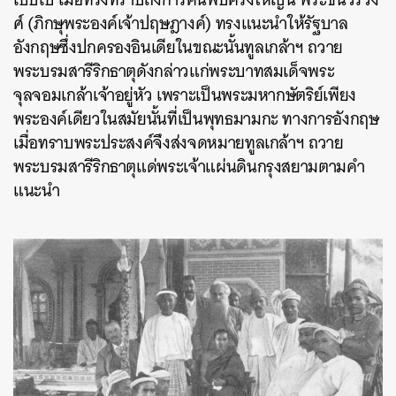
ศ์ (ภิกษุพระองค์เจ้าปฤษฎางค์) ทรงแนะนำให้รัฐบาล
อังกฤษซึ่งปกครองอินเดียในขณะนั้นทูลเกล้าฯ ถวาย
พระบรมสารีริกธาตุดังกล่าวแก่พระบาทสมเด็จพระ
จุลจอมเกล้าเจ้าอยู่หัว เพราะเป็นพระมหากษัตริย์เพียง
พระองค์เดียวในสมัยนั้นที่เป็นพุทธมามกะ ทางการอังกฤษ
เมื่อทราบพระประสงค์จึงส่งจดหมายทูลเกล้าฯ ถวาย
พระบรมสารีริกธาตุแด่พระเจ้าแผ่นดินกรุงสยามตามคำ
แนะนำ