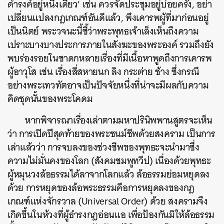
ดำรงค์อยู่หนึ่งเดียว’ เช่น ควรจัดประชุมอยู่บ่อยครั้ง, อย่า
เปลี่ยนแปลงกฎเกณฑ์อันดีแล้ว, พึงเคารพผู้ที่มาก่อนอยู่
เป็นนิตย์ พระวจนะนี้ชี้ว่าพระพุทธเจ้าเล็งเห็นถึงความ
เปราะบางบางประการภายในสังฆะของพระองค์ รวมถึงยัง
พบร่องรอยในชาดกหลายเรื่องที่มีเนื้อหาพูดถึงการเคารพ
ผู้อาวุโส เช่น เรื่องสี่สหายนก ลิง กระต่าย ช้าง ซึ่งกรณี
อย่างพระเทวทัตอาจเป็นปัจจัยหนึ่งที่น่าจะมีผลกับความ
คิดชุดนั้นของพระโคดม
หากพิจารณาเรื่องเล่าตามมหาปรินิพพานสูตรจะเห็น
ว่า การเปิดปีสุดท้ายของพระชนม์ชีพด้วยสงคราม เป็นการ
เล่าแล้วว่า การจบลงของช่วงชีพของพุทธะจะนำมาซึ่ง
ความไม่มั่นคงของโลก (สังคมชมพูทวีป) เนื่องด้วยพุทธะ
ผู้หมุนวงล้อธรรมได้ลาจากโลกแล้ว ล้อธรรมย่อมหยุดลง
ด้วย การหยุดของล้อพระธรรมคือการหยุดลงของกฎ
เกณฑ์แห่งจักรวาล (Universal Order) ด้วย สงครามจึง
เกิดขึ้นในห้วงที่ผู้ธำรงกฎอ่อนแอ เพื่อป้องกันมิให้ล้อธรรม