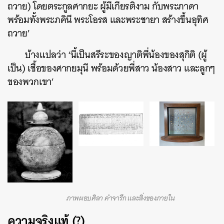
ถวาย) โดยตระกูลศากยะ ผู้มีเกียรติงาม กับพระภาดา
พร้อมทั้งพระภคินี พระโอรส และพระชายา สร้างขึ้นอุทิศ
ถวาย’
บ้างแปลว่า ‘นี้เป็นสรีระของญาติพี่น้องของสุกิติ (ผู้
เป็น) เชื้อของศากยมุนี พร้อมด้วยพี่สาว น้องสาว และลูกๆ
ของพวกเขา’
ภาพผอบศิลา คำจารึก และสิ่งของภายใน
ความจริงแท้ (?)