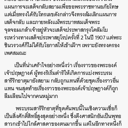
แผนการจะเสด็จกลับสยามเพื่อขอพระราชทานอภัยโทษ
แต่เมื่อทรงได้รับโทรเลขดังกล่าวจึงทรงล้มเลิกแผนการ
เสด็จกลับ และภายหลังแม้พระบาทสมเด็จพระ
จุลจอมเกล้าเจ้าอยู่หัวจะเสด็จประพาสกรุงโคลัมโบ
ระหว่างทางเสด็จประพาสยุโรปครั้งที่ 2 ในปี 1907 แต่พระ
ชินวรวงศ์ก็ไม่ได้รับโอกาสให้เข้าเฝ้าฯ เพราะยังทรงครอง
เพศสมณะ
เป็นที่น่าเศร้าใจอย่างหนึ่งว่า เรื่องราวของพระองค์
เจ้าปฤษฎางค์ ผู้ทรงริเริ่มดำริให้เกิดการแบ่งพระบรม
สารีริกธาตุมายังสยาม กลับถูกแทนที่ด้วยชุดเรื่องราวอื่น
แทน จนสุดท้ายเรื่องราวของพระองค์เจ้าปฤษฎางค์ก็ถูก
ลืมเลือนไปจากคนหมู่มาก
พระบรมสารีริกธาตุที่ขุดค้นพบนี้ในเชิงความเชื่อก็
เป็นสิ่งศักดิ์สิทธิ์สูงสุดอย่างหนึ่ง ซึ่งดึงศาสนิกอันเป็นพุทธ
สาวกเข้าไปใกล้ศาสดาของตนมากขึ้น แต่ในอีกทางหนึ่งก็