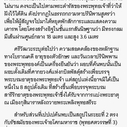
ไม่นาน คงจะเป็นไปตามพระดำรัสของพระพุทธเจ้าที่ว่าให้
ฝังไว้ใต้ดิน ดังปรากฏใน
อรรถกถามหาปรินิพานสูตร
ว่า
เพื่อให้ผู้สัญจรไปมาได้หยุดพักสักการะและแสดงความ
เคารพ โดยโครงสร้างอิฐในชั้นแรกสันนิษฐานว่า มีทรงกลม
มีเส้นผ่านศูนย์กลาง 18 เมตร และสูง 3.6 เมตร
ศรีวัฒวะระบุต่อไปว่า ความสอดคล้องของหลักฐาน
ทางโบราณคดี อายุของตัวอักษร และวันเวลาปรินิพพาน
ของพระพุทธองค์เป็นเครื่องยืนยันว่า ผอบที่ค้นพบนั้นเป็น
ผอบดั้งเดิมที่ศากยวงศ์แห่งกบิลพัสดุ์สร้างเพื่อบรรจุ
พระบรมธาตุของพระพุทธเจ้า แต่สถูปแห่งนี้อาจมิได้เป็น
หนึ่งใน 8 สถูปดั้งเดิม ที่สร้างขึ้นเพื่อบรรจุพระบรม
สารีริกธาตุของพระพุทธเจ้าซึ่งได้รับจากการแบ่งพระธาตุ
ณ เมืองกุสินาราหลังถวายพระเพลิงพุทธสรีระ
สำหรับส่วนที่เปปเปค้นพบเป็นสถูปในระยะที่ 2 ตรง
กับรัชสมัยของพระเจ้าอโศกมหาราช (พุทธศตวรรษที่ 3)