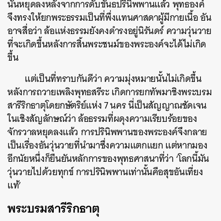
นั้นหยุดลงหลังจากการดับขันธปรินิพพานแล้ว พุทธองค์
จึงทรงให้ยกพระธรรมเป็นที่พึ่งแทนศาสดาผู้มีกายเนื้อ อัน
อาจสื่อว่า ล้อแห่งธรรมยังคงดำรงอยู่นิรันดร์ ความวุ่นวาย
ที่จะเกิดขึ้นหลังการสิ้นพระชนม์ของพระองค์จะได้ไม่เกิด
ขึ้น
แต่เป็นที่ทราบกันดีว่า ความมุ่งหมายนั้นไม่เกิดขึ้น
หลังการถวายเพลิงพุทธสรีระ เกิดการยกทัพมาชิงพระบรม
สารีริกธาตุโดยกษัตริย์แห่ง 7 นคร นี่เป็นสัญญาณชัดเจน
ในเชิงสัญลักษณ์ว่า ล้อธรรมที่ผดุงความเรียบร้อยของ
จักรวาลหยุดลงแล้ว การปรินิพพานของพระองค์จึงกลาย
เป็นเรื่องอันวุ่นวายที่นำมาซึ่งความแตกแยก แต่หากมอง
อีกนัยหนึ่งก็ยืนยันหลักการของพุทธศาสนาที่ว่า ‘โลกนี้มัน
วุ่นวายไปด้วยทุกข์ การปรินิพพานเท่านั้นคือสุขอันเที่ยง
แท้’
พระบรมสารีริกธาตุ