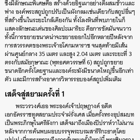
ซึ่งมีลักษณะพิเศษคือ สร้างด้วยอิฐเผาอย่างดีผสมข้าวและ
ฟาง องค์พระสถูปถูกปรับเป็นผังกลมเช่นเดียวกับสถูปอื่นๆ
ที่สร้างขึ้นในระยะใกล้เคียงกัน ทั้งโลงหินที่พบภายในก็
แสดงลักษณะเด่นของศิลปะเมาริยะ คือการขัดมันจนวาว
ทั้งนี้การขยายขนาดน่าจะขยายออกไปอีกหลายปีหลังจาก
การสวรรคตของพระเจ้าอโศกมหาราช จนสุดท้ายมีเส้น
ผ่านศูนย์กลาง 35 เมตร และสูง 2.04 เมตร และระยะที่ 3
ตรงกับสมัยกุษาณะ (พุทธศตวรรษที่ 6) สถูปถูกขยาย
ขนาดอีกครั้งโดยฐานและองค์ระฆังมีขนาดใหญ่ขึ้นอีกเท่า
ตัว และมีการสร้างอาคารวิหารรอบองค์สถูปเพิ่มเติม
เสด็จสู่สยามครั้งที่ 1
พระวรวงศ์เธอ พระองค์เจ้าปฤษฎางค์ อดีต
เอกอัครราชทูตสยามประจำฝรั่งเศส เมื่อครั้งทรงอุปสมบท
เป็นพระภิกษุในศรีลังกา เสด็จมาถึงเมืองปิปราห์วาไม่นาน
หลังจากการค้นพบผอบบรรจุพระบรมสารีริกะธาตุโดย
เปปเป เมื่อทรงทราบถึงการค้นพบครั้งใหญ่นี้ พระชินวรวง