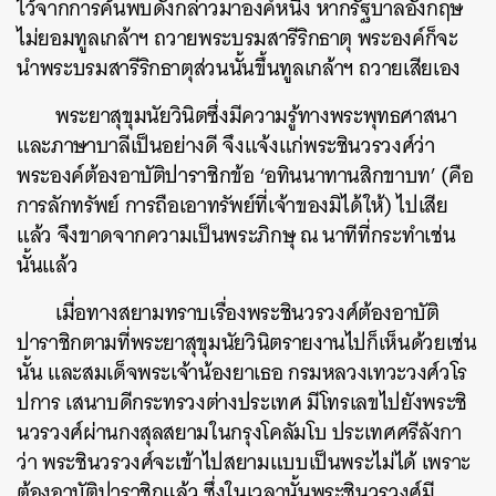
ไว้จากการค้นพบดังกล่าวมาองค์หนึ่ง หากรัฐบาลอังกฤษ
ไม่ยอมทูลเกล้าฯ ถวายพระบรมสารีริกธาตุ พระองค์ก็จะ
นำพระบรมสารีริกธาตุส่วนนั้นขึ้นทูลเกล้าฯ ถวายเสียเอง
พระยาสุขุมนัยวินิตซึ่งมีความรู้ทางพระพุทธศาสนา
และภาษาบาลีเป็นอย่างดี จึงแจ้งแก่พระชินวรวงศ์ว่า
พระองค์ต้องอาบัติปาราชิกข้อ ‘อทินนาทานสิกขาบท’ (คือ
การลักทรัพย์ การถือเอาทรัพย์ที่เจ้าของมิได้ให้) ไปเสีย
แล้ว จึงขาดจากความเป็นพระภิกษุ ณ นาทีที่กระทำเช่น
นั้นแล้ว
เมื่อทางสยามทราบเรื่องพระชินวรวงศ์ต้องอาบัติ
ปาราชิกตามที่พระยาสุขุมนัยวินิตรายงานไปก็เห็นด้วยเช่น
นั้น และสมเด็จพระเจ้าน้องยาเธอ กรมหลวงเทวะวงศ์วโร
ปการ เสนาบดีกระทรวงต่างประเทศ มีโทรเลขไปยังพระชิ
นวรวงศ์ผ่านกงสุลสยามในกรุงโคลัมโบ ประเทศศรีลังกา
ว่า พระชินวรวงศ์จะเข้าไปสยามแบบเป็นพระไม่ได้ เพราะ
ต้องอาบัติปาราชิกแล้ว ซึ่งในเวลานั้นพระชินวรวงศ์มี