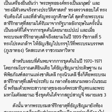
เป็นเครื่องยืนยันว่า ‘พระพุทธองค์ทรงเป็นมนุษย์’ และ
‘ทรงมีตัวตนจริงทางประวัติศาสตร์’ ทรงตรวจสอบได้ ทรง
จับต้องได้ และที่สำคัญทรงถูกศึกษาได้ สุดท้ายพระบรม
สารีริกธาตุที่สยามได้รับมาจากรัฐบาลอังกฤษในครั้งนั้น
เป็นองค์ที่ได้จากการขุดค้นโดยนายเปปเป และเมื่อ
พระบรมสารีริกธาตุเสด็จถึงสยามในปี 1899 รัชกาลที่ 5
ทรงโปรดเกล้าฯ ให้อัญเชิญไปบรรจุไว้ที่พระบรมบรรพต
(ภูเขาทอง) วัดสระเกศ ราชวรมหาวิหาร
สำหรับผอบที่ค้นพบจากการขุดค้นในปี 1970-1971
โดยกรมโบราณคดีอินเดีย ได้อัญเชิญมาประดิษฐาน ณ
พิพิธภัณฑ์สถานแห่งชาติเดลี กรุงนิวเดลี ซึ่งก็คือพระบรม
สารีริกธาตุที่เสด็จประทับ ณ กลางท้องสนามหลวงในขณะ
นี้ พร้อมด้วยพระสาวกธาตุขององค์พระสารีบุตรและพระ
มหาโมคัลลยานะ ซึ่งขุดค้นได้จากสถูปสาญจี หมายเลข 3
ดังนั้น หากพระบรมสารีริกธาตุที่อัญเชิญมายังท้อง