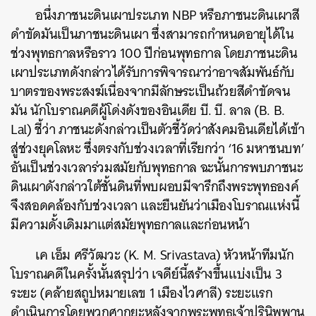
อนึ่งภาชนะดินเผาประเภท NBP หรือภาชนะดินเผาสี
ดำขัดมันเป็นภาชนะดินเผา ซึ่งสามารถกำหนดอายุได้ใน
ช่วงพุทธกาลหรือราว 100 ปีก่อนพุทธกาล โดยภาชนะดิน
เผาประเภทดังกล่าวได้รับการพิจารณาว่าอาจสัมพันธ์กับ
บาตรของพระสงฆ์เนื่องจากมีลักษระเป็นถ้วยสีดำขัดจน
มัน นักโบราณคดีผู้โด่งดังของอินเดีย บี. บี. ลาล (B. B.
Lal) ชี้ว่า ภาชนะดังกล่าวเป็นตัวชี้วัดว่าสังคมอินเดียได้เข้า
สู่ช่วงยุคโลหะ ซึ่งตรงกับช่วงเวลาที่เรียกว่า ‘16 มหาชนบท’
อันเป็นช่วงเวลาร่วมสมัยกับพุทธกาล ฉะนั้นการพบภาชนะ
ดินเผาดังกล่าวใต้ชั้นดินที่พบผอบมีจารึกถึงพระพุทธองค์
จึงสอดคล้องกับช่วงเวลา และยืนยันว่าเมืองโบราณแห่งนี้
มีความดั้งเดิมมาแต่สมัยพุทธกาลและก่อนหน้า
เค เอ็ม ศรีวัฒวะ (K. M. Srivastava) หัวหน้าทีมนัก
โบราณคดีในครั้งนั้นสรุปว่า เจดีย์นี้สร้างขึ้นแบ่งเป็น 3
ค้นหา
ระยะ (คล้ายสถูปหมายเลข 1 เมืองไวศาลี) ระยะแรก
SHARE
TWEET
LINE
EMAIL
ดำเนินการโดยพวกศากยะหลังจากพระพุทธเจ้าปรินิพพาน