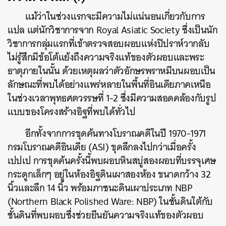
แม้ว่าในช่วงแรกจะมีความไม่แน่นอนเกี่ยวกับการ
แปล แต่นักวิชาการจาก Royal Asiatic Society ซึ่งเป็นนัก
วิชาการกลุ่มแรกที่เข้าตรวจสอบผอบแห่งปิปราห์วากลับ
ไม่รู้สึกมีข้อโต้แย้งถึงความจริงแท้ของตัวผอบและพระ
ธาตุภายในนั้น ด้วยเหตุผลว่าตัวอักษรพราหมีบนผอบเป็น
ลักษณะที่พบได้อย่างแพร่หลายในพื้นที่อินเดียภาคเหนือ
ในช่วงเวลาพุทธศตวรรษที่ 1-2 ซึ่งมีความสอดคล้องกับรูป
แบบของโครงสร้างอิฐที่พบได้ทั่วไป
อีกทั้งจากการขุดค้นทางโบราณคดีในปี 1970-1971
กรมโบราณคดีอินเดีย (ASI) ขุดลึกลงไปกว่าเมื่อครั้ง
เปปเป การขุดค้นครั้งนี้พบผอบหินสบู่สองผอบที่บรรจุเศษ
กระดูกเล็กๆ อยู่ในห้องอิฐดินเผาสองห้อง ขนาดกว้าง 32
นิ้วและลึก 14 นิ้ว พร้อมภาชนะดินเผาประเภท NBP
(Northern Black Polished Ware: NBP) ในชั้นดินใต้กับ
ชั้นดินที่พบผอบซึ่งช่วยยืนยันความจริงแท้ของตัวผอบ