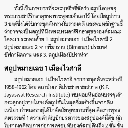
ทั้งนี้เป็นการยากที่จะระบุหรือชี้ชัดว่า สถูปใดบรรจุ
พระบรมสารีริกธาตุของพระพุทธเจ้าเอาไว้ โดยมีสถูปราว
3 องค์ซึ่งได้รับการขุดค้นทางโบราณคดี และพบหลักฐานชี้
ว่าอาจจะเป็นสถูปที่ฝั่งพระบรมสารีริกธาตุขององค์สมณะ
โคดม ประกอบด้วย 1. สถูปหมายเลข 1 เมืองไวศาลี 2.
สถูปหมายเลข 2 จากพีมาราน (Bimaran) ประเทศ
อัฟกานิสถาน และ 3. สถูปเมืองปิปราห์วา
สถูปหมายเลข 1 เมืองไวศาลี
สถูปหมายเลข 1 เมืองไวศาลี จากการขุดค้นระหว่างปี
1958-1962 โดย สถาบันกาศิประสาท ชยสวาล (K.P.
Jayaswal Research Institute) พบผอบหินอ่อนบรรจุเถ้า
กระดูกอยู่ภายในองค์สถูปชั้นในสุดซึ่งสร้างขึ้นจากดิน
เหนียว กำหนดอายุได้ใกล้สมัยพุทธกาลที่สุด คือราวพุทธ
ศตวรรษที่ 1 ความสำคัญอีกประการของสถูปองค์นี้คือ นัก
โบราณคดีพบการก่อการครอบทับองค์สถูปดินถึง 2 ชั้น ชั้น