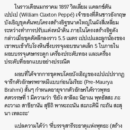
ในราวเดือนมกราคม 1897 วิลเลี่ยม แคลกซ์ตัน
เปปเป (William Claxton Peppé) เจ้าของที่ดินชาวอังกฤษ
บังเอิญขุดค้นพบโครงสร้างอิฐขนาดใหญ่ในผังสี่เหลี่ยม
ระหว่างทำการปรับแต่งหน้าดิน ภายในโครงสร้างอิฐดัง
กล่าวเมื่อขุดตัดลึกลงราว 5.5 เมตร เปปเปและลูกน้องของ
เขาพบเข้ากับโรงหินซึ่งบรรจุผอบขนาดเล็ก 5 ใบภายใน
ผอบบรรจุเศษกระดูก เครื่องประดับทอง และเครื่อง
ประดับที่ออกแบบอย่างประณีต
ผอบที่ได้จากการขุดพบโดยบังเอิญของเปปเปปรากฏ
จารึกตัวอักษรพราหมีแบบก่อนโมริยะ (Pre-Maurya
Brahmi) สั้นๆ กำหนดอายุจากตัวอักษรได้ราวพุทธ
ศตวรรษที่ 1 มีความว่า ‘อิยัง สาลีละ นิธาเน พุทธัสสะ ภะ
คะวาเถ สาขียานัน สุขีถิ พาหะถะนัน สะภะคินี กะถัน สะสุ
นา เทละถะ’
แปลความได้ว่า ‘ที่บรรจุสารีระธาตุแห่งพุทธะ (สร้าง