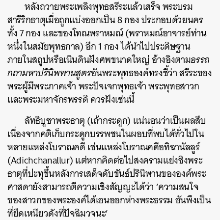
หลังถวายพระเพลิงพุทธสรีระแล้วเสร็จ พระบรม
สารีริกธาตุเมื่อถูกแบ่งออกเป็น 8 กอง ประกอบด้วยนคร
ทั้ง 7 กอง และของ
โทณพราหมณ์ (พราหมณ์อาจารย์ท่าน
หนึ่งในสมัยพุทธกาล)
อีก 1 กอง ได้นำไปประดิษฐาน
ภายในสถูปหรือเนินดินฝังศพขนาดใหญ่ อ้างอิงตาม
อรรถ
กถามหาปรินิพพานสูตร
อันพระพุทธองค์ทรงชี้ว่า สรีระของ
พระผู้มีพระภาคเจ้า พระปัจเจกพุทธเจ้า พระพุทธสาวก
และพระมหาจักรพรรดิ
ควรฝังเช่นนี้
ลัทธิบูชาพระธาตุ (เถ้ากระดูก) แน่นอนว่าเป็นผลสืบ
เนื่องจากคติเก็บกระดูกบรรพชนในผอบที่พบได้ทั่วไปใน
หลายแหล่งโบราณคดี เช่นแหล่งโบราณคดีอทิฉานัลลูร์
(Adichchanallur) แต่หากคิดต่อไปสงครามแย่งชิงพระ
ธาตุที่ปะทุขึ้นหลังการเสด็จดับขันธ์ปรินิพานขององค์พระ
ศาสดายังสามารถตีความเชิงสัญญะได้ว่า ‘
ความสนใจ
ของสาวกของพระองค์ได้เอนออกห่างพระธรรม อันพึงเป็น
ที่ยึดเหนียวดังที่ปัจฉิมวจนะ’