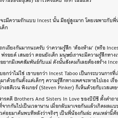
่งงานของมนุษย์
) เอาไว้ตั้งแต่ปี 1891 โน่นแล้ว
จะมีความรักแบบ Incest นั้น มีอยู่สูงมาก โดยเฉพาะกับพี
งเด็ก
็นที่ถกเถียงกันมากนะครับ ว่าความรู้สึก ‘ต้องห้าม’ (หรือ Ince
์ ฟรอยด์ เสนอว่า ตอนยังเด็ก มนุษย์เราจะมีความรู้สึกทา
อยากมีเพศสัมพันธ์กับแม่ ดังนั้นสังคมก็เลยต้องสร้าง Ince
บอกว่าไม่ใช่ เขาบอกว่า Incest Taboo เป็นกระบวนการที่เ
งดูมาด้วยกันตั้งแต่เด็กๆ ความรู้สึกทางเพศจะหายไปเอง เรื่องน
่างสตีเวน พิงเกอร์ (Steven Pinker) ก็เห็นด้วยกับเวสเตอ
ารคดี Brothers And Sisters In Love ของบีบีซี ตั้งคำถา
งที่จากกันไปเป็นเวลานาน เมื่อกลับมาเจอกันแล้วเกิดผลแ
ค่อยมาค้นพบทีหลังว่าจริงๆ เป็นพี่น้องกันล่ะ คนเหล่านี้ต