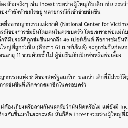
ต้องห้ามจริงๆ เช่น Incest ระหว่างผู้ใหญ่กับเด็ก เช่น ระหว่า
SHARE
TWEET
LINE
EMAIL
วเองกำลังทำอะไรอยู่ หลายกรณีก็เข้าข่ายข่มขืน
์เหยื่ออาชญากรรมแห่งชาติ (National Center for Victim
กรณีของการข่มขืนโดยคนในครอบครัว โดยเฉพาะพ่อแม่กับลูก
ด็กที่มีประวัติถูกข่มขืนมากถึง 46 เปอร์เซ็นต์ คือการข่มขืน
่ที่ถูกข่มขืน (คือราว 61 เปอร์เซ็นต์) จะถูกข่มขืนก่อนอาย
่อนอายุ 11 ขวบด้วยซ้ำไป ผู้ข่มขืนมักเป็นพ่อหรือพ่อเลี้ยง
ชญากรรมแห่งชาติของสหรัฐอเมริกา บอกว่า เด็กที่มีประวัติ
ือการข่มขืนที่เกิดจากสมาชิกในครอบครัว
ม่ต้องเถียงหรือถามกันนะครับว่ามันผิดหรือไม่ แต่ยังมี Inc
ยงกันขึ้นมาในระยะหลัง นั่นก็คือ Incest ระหว่างผู้ใหญ่ที