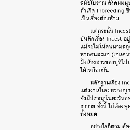
สมัยโบราณ สังคมมนุษ
ถ้าเกิด Inbreeding ขึ
เป็นเรื่องต้องห้าม
แต่กระนั้น Incest
บันทึกเรื่อง Incest 
แม้จะไม่ให้คนนามสกุล (
หากคนละแซ่ (เช่นคนหนึ่
ฝั่งน้องสาวของปู่ที่ไ
ได้เหมือนกัน
หลักฐานเรื่อง In
แต่งงานในระหว่างญาติ
ยังมีปรากฏในตะวันออ
ฮาวาย ทั้งนี้ ไม่ต้อง
ทั้งหมด
อย่างไรก็ตาม ต้
ค้