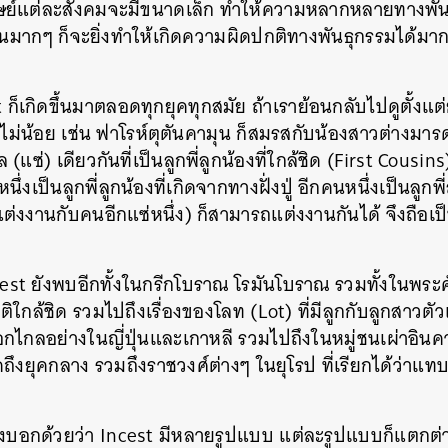
ย์แต่ละสังคมจะมีขนาดเล็ก ทำให้ความหลากหลายทางพันธุ
้นมากๆ ก็จะยิ่งทำให้เกิดความผิดปกติทางพันธุกรรมได้มากขึ
 ก็เกิดขึ้นมาตลอดทุกยุคทุกสมัย ถ้าเราย้อนกลับไปดูตั้งแต่
อยู่ไม่น้อย เช่น ฟาโรห์ตุตันคามุน ก็สมรสกับน้องสาวต่างม
แซ่) เดียวกันที่เป็นลูกพี่ลูกน้องที่ใกล้ชิด (First Cousins
งเป็นลูกพี่ลูกน้องที่เกิดจากทางฝั่งปู่ อีกคนหนึ่งเป็นลูกพี
ปแต่งงานกับคนอีกแซ่หนึ่ง) ก็สามารถแต่งงานกันได้ จึงถือเ
cest ยังพบอีกทั้งในกรีกโบราณ โรมันโบราณ รวมทั้งในพระคัม
ใกล้ชิด รวมไปถึงเรื่องของโลท (Lot) ที่มีลูกกับลูกสาวตัว
กไกลอย่างในญี่ปุ่นและเกาหลี รวมไปถึงในหมู่ชนเผ่าอินค
พูดถึงยุคกลาง รวมถึงราชวงศ์ต่างๆ ในยุโรป ที่เรียกได้ว่าแ
องบอกด้วยว่า Incest มีหลายรูปแบบ แต่ละรูปแบบก็แตกต่
นหา