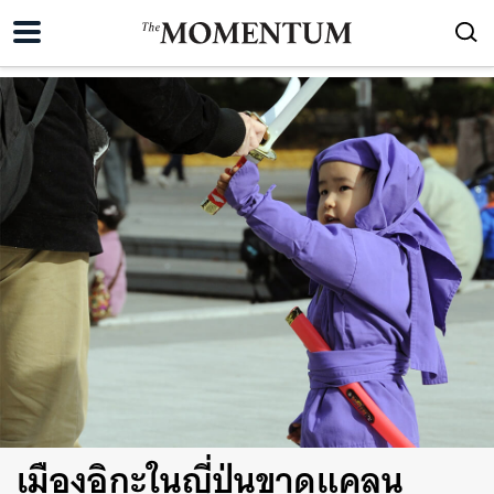
เมืองอิกะในญี่ปุ่นขาดแคลน