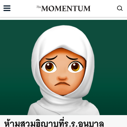
ห้ามสวมฮิญาบที่ร.ร.อนุบาล