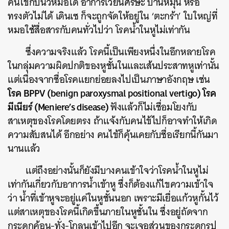
คนไข้กับนิ้วหมอได้ อาการเวียนศีรษะ บ้านหมุน หรือ
ทรงตัวไม่ได้ เดินเซ ก็จะถูกจัดให้อยู่ใน ‘ตะกร้า’ ใบใหญ่ที่
หมอใช้สื่อสารกับคนทั่วไปว่า โรคน้ำในหูไม่เท่ากัน
ซึ่งความจริงแล้ว โรคนี้เป็นเพียงหนึ่งในอีกหลายโรค
ในกลุ่มความผิดปกติของหูชั้นในและเส้นประสาทหูเท่านั้น
แต่เนื่องจากชื่อโรคแยกย่อยลงไปเป็นภาษาอังกฤษ เช่น
โรค BPPV (benign paroxysmal positional vertigo) โรค
มีเนียร์ (Meniere’s disease)
ฟังแล้วก็ไม่เชื่อมโยงกับ
สาเหตุของโรคโดยตรง ถ้าแจ้งกับคนไข้ไปก็อาจทำให้เกิด
ความสับสนได้ อีกอย่าง คนไข้ก็คุ้นเคยกับชื่อเรียกนี้กันมา
นานแล้ว
แต่ถึงอย่างนั้นก็ยังมีบางคนเข้าใจว่าโรคน้ำในหูไม่
เท่ากันเกี่ยวกับอาการน้ำเข้าหู ซึ่งก็ต้องแก้ไขความเข้าใจ
ว่า น้ำที่เข้าหูจะอยู่แค่ในหูชั้นนอก เพราะมีเยื่อแก้วหูกั้นไว้
แต่สาเหตุของโรคนี้เกิดขึ้นภายในหูชั้นใน ซึ่งอยู่ถัดจาก
กระดูกค้อน-ทั่ง-โกลนเข้าไปอีก จะเจอส่วนของกระดูกรูป