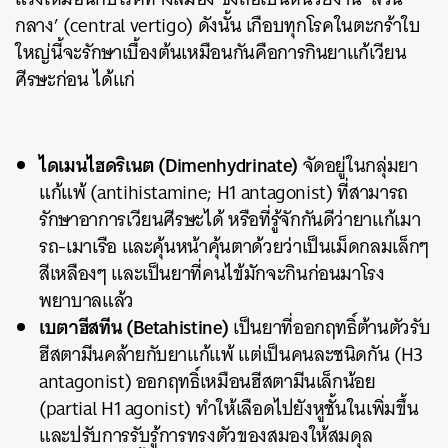
กลาง’ (central vertigo) ดังนั้น เกือบทุกโรคในตะกร้าใบ
ค้นหา
ใหญ่นี้จะรักษาเบื้องต้นเหมือนกันคือการกินยาแก้เวียน
SHARE
TWEET
LINE
EMAIL
ศีรษะก่อน ได้แก่
ไดเมนไฮดริเนต (Dimenhydrinate)
จัดอยู่ในกลุ่มยา
แก้แพ้ (antihistamine; H1 antagonist) ที่สามารถ
รักษาอาการเวียนศีรษะได้ หรือที่รู้จักกันดีว่ายาแก้เมา
รถ-เมาเรือ และคุ้นหน้าคุ้นตาด้วยว่าเป็นเม็ดกลมเล็กๆ
สีเหลืองๆ และเป็นยาที่คนไข้มักจะกินก่อนมาโรง
พยาบาลแล้ว
เบตาฮีสทีน (Betahistine)
เป็นยาที่ออกฤทธิ์ต้านตัวรับ
ฮีสตามีนคล้ายกับยาแก้แพ้ แต่เป็นคนละชนิดกัน (H3
antagonist) ออกฤทธิ์เหมือนฮีสตามีนเล็กน้อย
(partial H1 agonist) ทำให้เลือดไปยังหูชั้นในเพิ่มขึ้น
และปรับการรับรู้การทรงตัวของสมองให้สมดุล