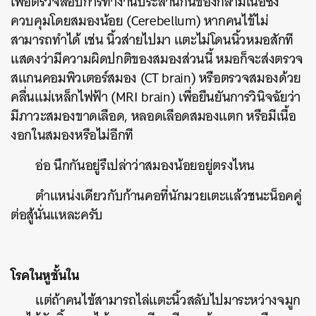
เพื่อตรวจสอบการทำงานประสานกันของกล้ามเนื้อซึ่ง
ควบคุมโดยสมองน้อย (Cerebellum) หากคนไข้ไม่
สามารถทำได้ เช่น นิ้วส่ายไปมา แตะไม่โดนนิ้วหมอสักที
แสดงว่ามีความผิดปกติของสมองส่วนนี้ หมอก็จะส่งตรวจ
สแกนคอมพิวเตอร์สมอง (CT brain) หรือตรวจสมองด้วย
คลื่นแม่เหล็กไฟฟ้า (MRI brain) เพื่อยืนยันการวินิจฉัยว่า
มีภาวะสมองขาดเลือด, หลอดเลือดสมองแตก หรือมีเนื้อ
งอกในสมองหรือไม่อีกที
อ่อ นึกกันอยู่รึเปล่าว่าสมองน้อยอยู่ตรงไหน
ตำแหน่งเดียวกับก้านคอที่นักมวยเตะแล้วชนะน็อคคู่
ต่อสู้นั่นแหละครับ
โรคในหูชั้นใน
แต่ถ้าคนไข้สามารถไล่แตะนิ้วสลับไปมาระหว่างจมูก