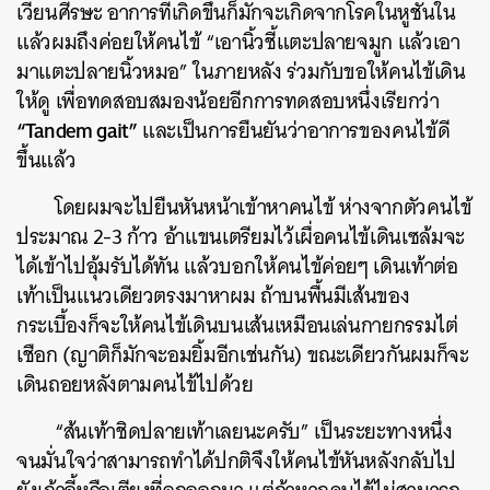
เวียนศีรษะ อาการที่เกิดขึ้นก็มักจะเกิดจากโรคในหูชั้นใน
แล้วผมถึงค่อยให้คนไข้ “เอานิ้วชี้แตะปลายจมูก แล้วเอา
มาแตะปลายนิ้วหมอ” ในภายหลัง ร่วมกับขอให้คนไข้เดิน
ให้ดู เพื่อทดสอบสมองน้อยอีกการทดสอบหนึ่งเรียกว่า
“
Tandem gait”
และเป็นการยืนยันว่าอาการของคนไข้ดี
ขึ้นแล้ว
โดยผมจะไปยืนหันหน้าเข้าหาคนไข้ ห่างจากตัวคนไข้
ประมาณ 2-3 ก้าว อ้าแขนเตรียมไว้เผื่อคนไข้เดินเซล้มจะ
ได้เข้าไปอุ้มรับได้ทัน แล้วบอกให้คนไข้ค่อยๆ เดินเท้าต่อ
เท้าเป็นแนวเดียวตรงมาหาผม ถ้าบนพื้นมีเส้นของ
กระเบื้องก็จะให้คนไข้เดินบนเส้นเหมือนเล่นกายกรรมไต่
เชือก (ญาติก็มักจะอมยิ้มอีกเช่นกัน) ขณะเดียวกันผมก็จะ
เดินถอยหลังตามคนไข้ไปด้วย
“ส้นเท้าชิดปลายเท้าเลยนะครับ” เป็นระยะทางหนึ่ง
จนมั่นใจว่าสามารถทำได้ปกติจึงให้คนไข้หันหลังกลับไป