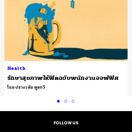
Health
้
​รักษาสุขภาพให้ฟิตฉบับพนักงานออฟฟิศ
โดย ปรางวลัย พูลทวี
FOLLOW US