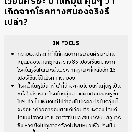
เวียนศีรษะ บ้านหมุน คุ้นๆ ว่า
เกิดจากโรคทางสมองจริงรึ
เปล่า?
IN FOCUS
ความผิดปกติที่ทำให้เกิดอาการเวียนศีรษะบ้าน
หมุนมีสองสาเหตุหลัก ราว 85 เปอร์เซ็นต์มาจาก
โรคในหูชั้นในและเส้นประสาทหู และที่เหลืออีก 15
เปอร์เซ็นต์เป็นโรคทางสมอง
‘โรคน้ำในหูไม่เท่ากัน’ ที่น่าจะเคยได้ยินกันคุ้นหู เป็น
หนึ่งในอีกหลายโรคในกลุ่มความผิดปกติของหูชั้น
ในฯ เท่านั้น เพียงแต่ไม่ว่าจะเป็นโรคอะไร ในกลุ่มนี้
จะรักษาด้วยการกินยาแก้เวียนศีรษะก่อน ได้แก่
ไดเมนไฮดริเนต เบตาฮีสทีน และซินนาริซีน-ฟลูนาริ
ซีน หากยังไม่ทุเลาลงต้องไปพบหมอเพื่อประเมิน