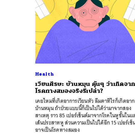
Health
เวียนศีรษะ บ้านหมุน คุ้นๆ ว่าเกิดจา
โรคทางสมองจริงรึเปล่า?
ค้
เคยไหมที่เกิดอาการเวียนหัว ลืมตาทีไรก็เกิดอา
บ้านหมุน ถ้าป่วยแบบนี้ก็เป็นไปได้ว่ามาจากสอง
สาเหตุ ราว 85 เปอร์เซ็นต์มาจากโรคในหูชั้นในแ
เส้นประสาทหู ส่วนความเป็นไปได้อีก 15 เปอร์เซ็น
อาจเป็นโรคทางสมอง