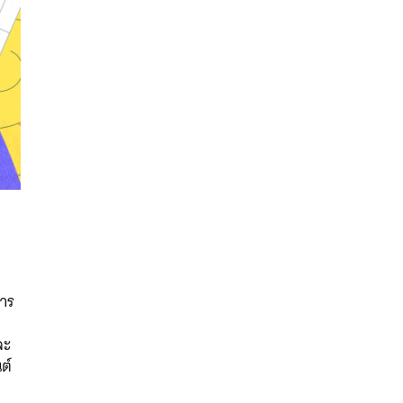
ก
นหา
การ
SHARE
TWEET
LINE
EMAIL
ละ
ต์