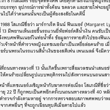
วก 8 กิโลเมตร รอบจุดที่ทิ้งศพ เคยคุกคามรังแกผู้หญิงที
ถบรรทุก อุปกรณ์การฆ่าทั้งค้อน ขดลวด และสายไฟจะอยู่ใ
็นไปได้ว่าคนคนนั้นจะเป็นผู้ต้องสงสัยในคดีนี้
ม 1988 โสเภณีชื่อว่า มาร์กาเร็ต ลินน์ ฟินเนอร์ (Margaret
3 มีพยานเห็นเธอขึ้นรถแวนยี่ห้อฟอร์ดสีน้ำเงิน คนขับเป็
ี่จึงพบศพฟินเนอร์ในท่อน้ำทิ้ง ข้อมูลการหายตัวไปของฟินเน
ัวเจ้าหน้าที่ตำรวจหญิงแทชเนอร์มาเป็นเหยื่อล่อคนร้าย เ
์บนพรมในรถแวนสีน้ำเงินของสตีเฟน เพนเนลล์ จึงมีความ
ณ์ที่ถนนทางหลวงที่ 13 นั้นเกิดขึ้นเพราะสื่อมวลชนนำเสนอ
ำให้คนร้ายเปลี่ยนรูปแบบพฤติกรรมไปสังหารคนบนถนนสา
หน้าที่แทชเนอร์เผชิญหน้ากับฆาตกรต่อเนื่อง โสเภณีที่ชื่อว
ยุ 22 ปี ก็ถูกพบเป็นศพอีกครั้งบนถนนทางหลวงที่ 40 หลักฐ
ี่ตำรวจกำลังตามหาอยู่ จากการตรวจสอบสภาพศพพบว่าหญ
จากศพอื่นๆ ที่จะถูกเฉือนทุบตีเมื่อตายไปแล้ว