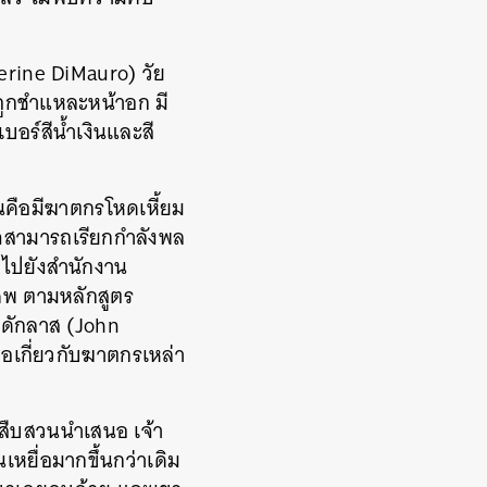
erine DiMauro) วัย
ถูกชำแหละหน้าอก มี
อร์สีน้ำเงินและสี
ั่นคือมีฆาตกรโหดเหี้ยม
ำนาจสามารถเรียกกำลังพล
่อไปยังสำนักงาน
 ศพ ตามหลักสูตร
น ดักลาส (John
สือเกี่ยวกับฆาตกรเหล่า
ดสืบสวนนำเสนอ เจ้า
หยื่อมากขึ้นกว่าเดิม