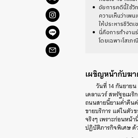
อัยการคดีนี้ใช้ว
ความเห็นว่าเพนเ
ให้ประหารชีวิต
นี่คือการทำงานร่
โดยเฉพาะโสเภณี
เผชิญหน้ากับฆาต
วันที่ 14 กันยาย
เดลาแวร์ สหรัฐอเมริก
ถนนสายนี้ยามค่ำคืนค่
ขายบริการ แต่ในตัวข
จริงๆ เพราะก่อนหน้านี
ปฏิบัติภารกิจพิเศษ ด