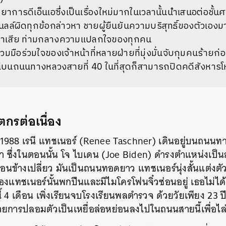
ิทยาการดีเอ็นเอซึ่งเป็นเรื่องใหม่มากในเวลานั้นนำเสนอต่อชั้น
นลล์ผิดทุกข้อกล่าวหา ชายผู้ยืนยันความบริสุทธิ์ของตัวเอง
เขาเสีย ท่ามกลางความแปลกใจของทุกคน
วมมือร่วมใจของเจ้าหน้าที่หลายฝ่ายที่มุ่งมั่นจับกุมคนร้ายก
บนถนนทางหลวงสายที่ 40 ในที่สุดก็สามารถปิดคดีสังหารโหด
กรต่อเนื่อง
น 1988 เรนี แทชเนอร์ (Renee Taschner) เดินอยู่บนถนนทา
า ซึ่งในตอนนั้น โจ ไบเดน (Joe Biden) ดำรงตำแหน่งเป็น
อนข้างเปลี่ยว มันเป็นถนนทอดยาว แทชเนอร์นุ่งสั้นแต่งตั
องแทชเนอร์นั้นพกปืนและมีไมโครโฟนจิ๋วซ่อนอยู่ เธอไม่ได
้ 4 เดือน เพิ่งเรียนจบโรงเรียนพลตำรวจ ด้วยวัยเพียง 23 ปี
้วยการปลอมตัวเป็นเหยื่อล่อหย่อนลงไปในถนนสายนี้เพื่อไล่