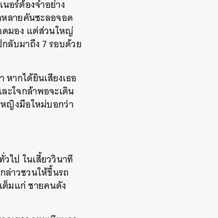
เนอร์ต้องจำอย่าง
ีรถหลายคันชะลอจอด
อดมอง แต่ส่วนใหญ่
ไปกลับมาถึง 7 รอบด้วย
่า หากได้ยินเสียงเธอ
และใจกล้าพอจะเดิน
จหญิงมือใหม่บอกว่า
่วไป ในเสี้ยววินาที
กล่าวชวนให้ขึ้นรถ
เต็มแก่ ชายคนดัง