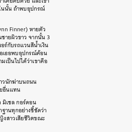
่เขาเคยคบด้วย และเขา
นนั้น ถ้าพบอุปกรณ์
 Lynn Finner) หายตัว
นชายผิวขาว จากนั้น 3
อร์กับรถแวนสีน้ำเงิน
มื่อเธอพบอุปกรณ์ค้อน
เป็นไปได้ว่าเขาคือ
ข่าวนักฆ่าบนถนน
ยอื่นแทน
่า มิเชล กอร์ดอน
านทุกอย่างชี้ชัดว่า
ิงสาวเสียชีวิตขณะ