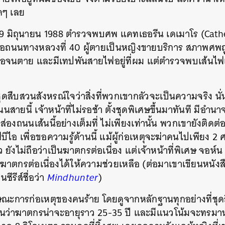
ใดๆ เลย
่ 29 มิถุนายน 1988 ตำรวจพบศพ แคทเธอรีน เดเมาโร (Cath
ตุคือถนนทางหลวงที่ 40 ผู้ตายเป็นหญิงขายบริการ สภาพศพ
คอจนตาย และมีเทปพันสายไฟอยู่ที่ผม แต่ตำรวจพบเส้นไฟเบ
จชุดสืบสวนสังหรณ์ใจว่าสิ่งที่พวกเขากลัวจะเป็นความจริง น
นสายนี้ เจ้าหน้าที่ไม่รอช้า ตั้งชุดพิเศษขึ้นมาทันที มีอ
องถนนเส้นนี้อย่างเต็มที่ ไม่เพียงเท่านั้น พวกเขายังติดต
อ เพื่อขอความรู้ด้านนี้ แม้ผู้ก่อเหตุจะฆ่าคนไปเพียง 2
ยังไม่ถือว่าเป็นฆาตกรต่อเนื่อง แต่เจ้าหน้าที่พิเศษ จอห์
่องฆาตกรต่อเนื่องได้ให้ความช่วยเหลือ (ต่อมาเขาเขียนหนัง
ซีรีส์ชื่อว่า
Mindhunter
)
ษณะการก่อเหตุของคนร้าย โดยดูจากหลักฐานทุกอย่างที่ชุ
านว่าฆาตกรน่าจะอายุราว 25-35 ปี และมีแนวโน้มจะทรมานเ