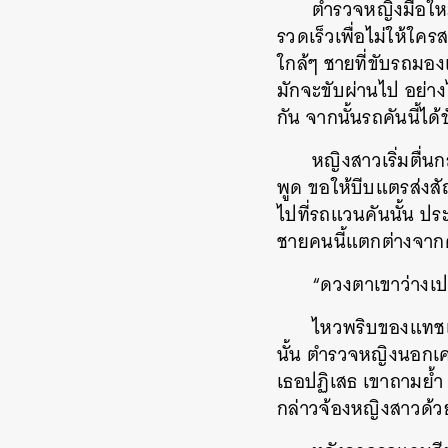
ตำรวจหญิงมือใหม
รวดเร็วเพื่อไม่ให้ใ
ใกล้ๆ ชายที่ขับรถมอ
มักจะขับผ่านไป อย่างไ
กัน จากนั้นรถคันนี้ไ
หญิงสาวเริ่มตื่นก
พูด ขอให้บีบแตรส่ง
ไปที่รถแวนคันนั้น ป
ชายคนนี้แตกต่างจาก
“ดวงตาเขาว่างเปล
ไหวพริบของแทชเนอ
นั้น ตำรวจหญิงนอกเค
เธอปฏิเสธ เขาถามย้ำ
กล่าวจ้องหญิงสาวด้
ค้