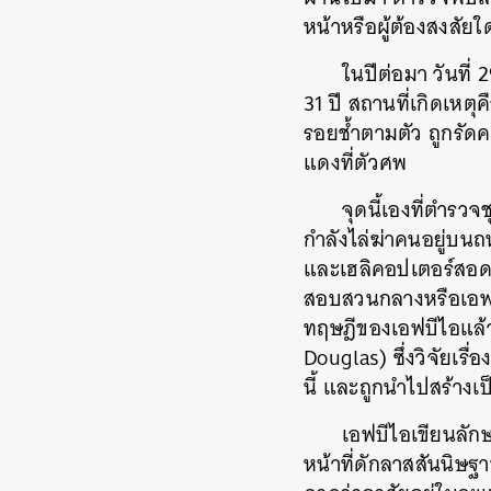
หน้าหรือผู้ต้องสงสัย
ในปีต่อมา วันที
31 ปี สถานที่เกิดเห
รอยช้ำตามตัว ถูกรัด
แดงที่ตัวศพ
จุดนี้เองที่ตำรว
กำลังไล่ฆ่าคนอยู่บนถน
และเฮลิคอปเตอร์สอดส่
สอบสวนกลางหรือเอฟบีไ
ทฤษฎีของเอฟบีไอแล้ว 
Douglas) ซึ่งวิจัยเรื
นี้ และถูกนำไปสร้างเป็น
เอฟบีไอเขียนลัก
หน้าที่ดักลาสสันนิษฐ