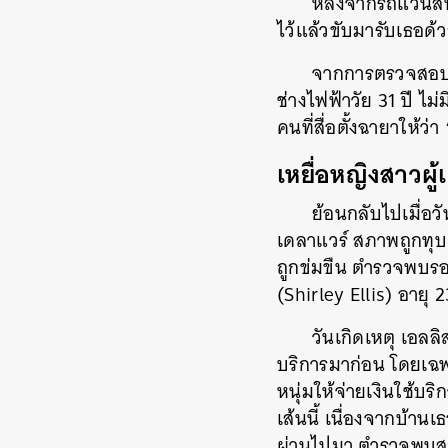
หลังจากรถแวนสี
ไว้แล้วขับมารับเธอด
จากการตรวจสอบทะ
ช่างไฟฟ้าวัย 31 ปี ไม
คนที่สื่อตั้งฉายาให้ว
เหยื่อหญิงสาวผู้
ย้อนกลับไปเมื่อ
เดลาแวร์ สภาพถูกทุ
ถูกข่มขืน ตำรวจพบรอยสั
(Shirley Ellis) อายุ
วันเกิดเหตุ เอลล
บริการมาก่อน โดยเฉพ
หนุ่มให้จ่ายเงินใช้บ
เส้นนี้ เนื่องจากบ้าน
ผ่านไปมา ตำรวจพบสาย