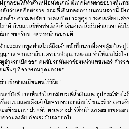
่ถูกสอนให้ทำตัวเหมือนโสเภณี มีเทคนิคหลายอย่างที่แทช
ครสงสัยว่าเธอคือตำรวจ ขณะที่เดินทอดกายบนถนนสายนี้ ม
งเธอด้วยความสงสัย บางคนเปิดประตูคุย บางคนเพียงแค่จ
รก็ดี มีรถแวนยี่ห้อฟอร์ดสีน้ำเงินคันหนึ่งขับผ่านเธอกลับ
ด้ขับมาจอดริมทางตรงหน้าเธอพอดี
ลัวและแอบพูดผ่านไมค์ถึงเจ้าหน้าที่บนรถที่คอยคุ้มกันอยู่ว
สัญญาณ พวกเขาบีบแตรเป็นสัญญาณตอบ ทำให้เธอโล่งใจ
ระตูข้างรถเปิดออก คนขับรถหันมาจ้องหน้าแทชเนอร์ ตำรว
คนอื่นๆ ที่จอดรถหยุดมองเธอ
่า เย็นชาเหมือนคนไร้ชีวิต”
ร์ยังดี เธอเห็นว่าในรถมีพรมสีน้ำเงินและอุปกรณ์ช่างไม้ทั
รื่องแบบแอบดึงเส้นใยพรมออกมาเก็บไว้ ขณะที่ชายคนดัง
 เธอจึงบอกว่าปวดหัว คงเพราะปาร์ตี้หนักและอยากจะนอน
วยความสงสัย ก่อนจะขับรถออกไป
นหา