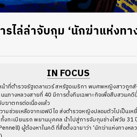
การไล่ล่าจับกุม ‘นักฆ่าแห่งทา
IN FOCUS
าหน้าที่ตำรวจรัฐเดลาแวร์ สหรัฐอเมริกา พบศพหญิงสาวถูกสั
นทางหลวงสายที่ 40 มีการตั้งทีมเฉพาะกิจเพื่อสืบสวนคดีนี้ทั
ับฆาตกรต่อเนื่องแล้ว
วามช่วยเหลือจากเอฟบีไอ ส่งตำรวจหญิงปลอมตัวไปเป็นเหย
 ทั้งทะเบียนรถ พยานบุคคล นำไปสู่การจับกุมช่างไฟวัย 31 ปี
ennell) ผู้ต้องหาในคดี ที่สื่อตั้งฉายาว่า ‘นักฆ่าแห่งทางหลว
)