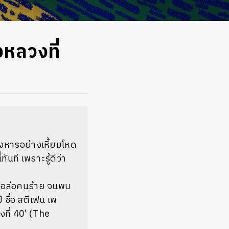
งหลวงที่
งหารอย่างเหี้ยมโหด
นที เพราะรู้ดีว่า
ื่อล่อคนร้าย จนพบ
 ชื่อ สตีเฟน เพ
งที่ 40’ (The