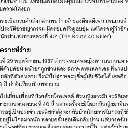
น้ำเงินจากไป แทชเนอร์กดไมค์คุยกับตำรวจในรถคันหลัง
้วยความโล่งอก
SHARE
TWEET
LINE
EMAIL
เบียนรถคันดังกล่าวพบว่า เจ้าของคือสตีเฟน เพนเนลล์ 
่มีประวัติอาชญากรรม มีครอบครัวดูอบอุ่น แต่ใครจะรู้ว่าอีก
่า ‘นักฆ่าแห่งทางหลวงที่ 40’ (The Route 40 Killer)
เคราะห์ร้าย
วันที่ 29 พฤศจิกายน 1987 ตำรวจพบศพหญิงสาวบนถนนทาง
บตีด้วยค้อน หน้าอกถูกชำแหละ สภาพศพแหลกเละ ที่น่าแป
กที่ตัวคนตาย จึงนำไปสู่การระบุชื่อผู้เสียชีวิตได้ เธอคือ 
 23 ปี กำลังเรียนเป็นพยาบาล
ิสไปเยี่ยมเพื่อนที่ป่วยด้วยโรคเอดส์ ตัวหญิงสาวมีประวัต
าะถนนทางหลวงที่ 40 นี้ หลายครั้งจะมีโสเภณีหญิงมายืน
ริการอยู่เป็นประจำ เอลลิสกำลังจะกลับบ้านโดยการโบกรถท
เธออยู่ไม่ไกลมากนัก หลายครั้งเธอเดินกลับบ้าน แต่บางครั้ง
ไฟอยู่ที่ผมของเธอ จึงตามรอยเบาะแสนี้ไป แต่คว้าน้ำเ