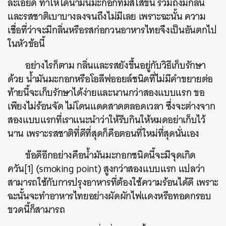
ละเอียด ทำให้ได้น้ำมันมะกอกที่มีสีใสขึ้น รวมถึงมีกลิ่น
และรสชาติเบาบางลงจนถึงไม่มีเลย เพราะฉะนั้น ความ
เชื่อที่ว่าจะมีกลิ่นหรือรสก่อกวนอาหารไทยจึงเป็นอันตกไป
ในหัวข้อนี้
อย่างไรก็ตาม กลิ่นและรสยังขึ้นอยู่กับวิธีเก็บรักษา
ด้วย น้ำมันมะกอกหรือโอลีฟออยล์ชนิดที่ไม่มีคำขยายต่อ
ท้ายนี้จะเก็บรักษาได้ง่ายและนานกว่าสองแบบแรก ขอ
เพียงไม่ร้อนจัด ไม่โดนแดดสาดตลอดเวลา ซึ่งจะต่างจาก
สองแบบแรกที่เราแนะนำว่าให้รีบกินให้หมดอย่าเก็บไว้
นาน เพราะรสชาติที่ดีที่สุดก็คือตอนที่ใหม่ที่สุดนั่นเอง
ข้อดีอีกอย่างคือน้ำมันมะกอกชนิดนี้จะมีจุดเกิด
ควัน[1] (smoking point) สูงกว่าสองแบบแรก แปลว่า
สามารถใช้กับการปรุงอาหารที่ต้องใช้ความร้อนได้ดี เพราะ
ฉะนั้นจะทำอาหารไทยอย่างผัดผักไฟแดงหรือทอดกรอบ
ค้นหา
ขวดนี้ก็สามารถ
SHARE
TWEET
LINE
EMAIL