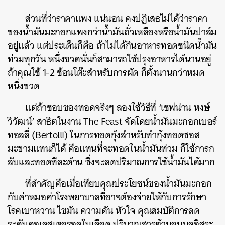
ส่วนที่ว่าราคาแพง แน่นอน คงปฏิเสธไม่ได้ว่าราคา
ของน้ำมันมะกอกแพงกว่าน้ำมันถั่วเหลืองหรือน้ำมันปาล์ม
อยู่แล้ว แต่ประเด็นก็คือ ถ้าไม่ได้กินอาหารทอดชนิดน้ำมัน
ท่วมทุกวัน หนึ่งขวดนั่นก็สามารถใช้ปรุงอาหารได้นานอยู่
ถ้าคุณใช้ 1-2 ช้อนโต๊ะสำหรับการผัด ก็ตั้งนานกว่าหมด
หนึ่งขวด
แต่ถ้าชอบของทอดจริงๆ ลองใช้วิธีที่ ‘เชฟน่าน หงษ์
วิวัฒน์’ สาธิตในงาน The Feast จัดโดยน้ำมันมะกอกเบอร์
ทอลลี่ (Bertolli) ในการทอดกุ้งสำหรับทำกุ้งทอดซอส
มะขามแทนก็ได้ คือแทนที่จะทอดในน้ำมันท่วม ก็ใช้การก
ลับและทอดทีละด้าน ซึ่งจะลดปริมาณการใช้น้ำมันได้มาก
ที่สำคัญคือเมื่อเทียบคุณประโยชน์ของน้ำมันมะกอก
กับค่าหมอค่าโรงพยาบาลที่อาจต้องจ่ายให้กับการรักษา
โรคเบาหวาน ไขมัน ความดัน หัวใจ คุณสมบัติการลด
ระดับคอเลสเตอรอลในเลือด ปริมาณสารต้านอนุมูลอิสระ