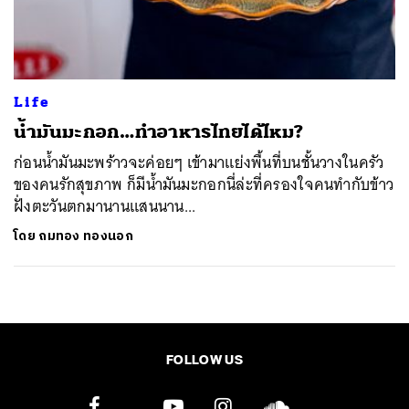
ค้นหา
SHARE
TWEET
LINE
EMAIL
Life
น้ำมันมะกอก…ทำอาหารไทยได้ไหม?
ก่อนน้ำมันมะพร้าวจะค่อยๆ เข้ามาแย่งพื้นที่บนชั้นวางในครัว
ของคนรักสุขภาพ ก็มีน้ำมันมะกอกนี่ล่ะที่ครองใจคนทำกับข้าว
ฝั่งตะวันตกมานานแสนนาน...
โดย
ถมทอง ทองนอก
FOLLOW US