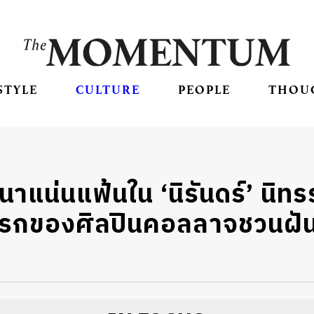
STYLE
CULTURE
PEOPLE
THOU
เนาแน่นแฟ้นใน ‘นิรันดร์’ นิ
้งแรกของศิลปินคอลลาจชวนฝัน