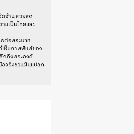
่จัดจ้าน สวยสด
ความเป็นไทยและ
คารพต่อพระบาท
ด้เห็นภาพพิมพ์ของ
ะลึกถึงพระองค์
ือจริงชวนฝันแปลก