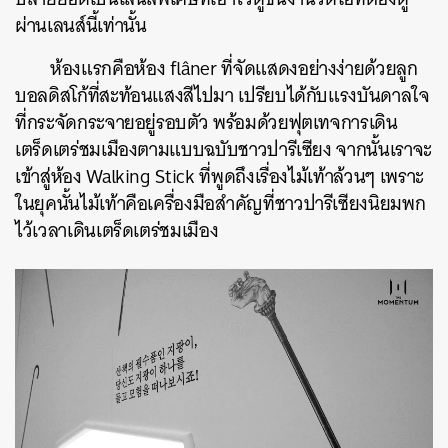
ผ่านเลนส์นี้เท่านั้น
ห้องแรกคือห้อง flâner ที่จัดแสดงอย่างง่ายด้วยลูก
บอลดิสโก้ที่สะท้อนแสงสีไปมา เปรียบได้กับแรงบันดาลใจ
ที่กระจัดกระจายอยู่รอบตัว พร้อมด้วยฟุตเทจการเดิน
เตร็ดเตร่ชมเมืองตามแบบฉบับชาวปารีเซียง จากนั้นเราจะ
เข้าสู่ห้อง Walking Stick ที่พูดถึงเรื่องไม้เท้าล้วนๆ เพราะ
ในยุคนั้นไม้เท้าคือเครื่องมือสำคัญที่ชาวปารีเซียงนิยมพก
ไว้เวลาเดินเตร็ดเตร่ชมเมือง