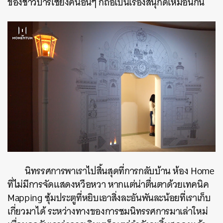
ของชาวปารีเซียงคนอื่นๆ ก็ถือเป็นเรื่องสนุกดีเหมือนกัน
SHARE
TWEET
LINE
EMAIL
นิทรรศการพาเราไปสิ้นสุดที่การกลับบ้าน ห้อง Home
ที่ไม่มีการจัดแสดงหวือหวา หากแต่น่าตื่นตาด้วยเทคนิค
Mapping ซุ้มประตูที่หยิบเอาสิ่งละอันพันละน้อยที่เราเก็บ
เกี่ยวมาได้ ระหว่างทางของการชมนิทรรศการมาเล่าใหม่