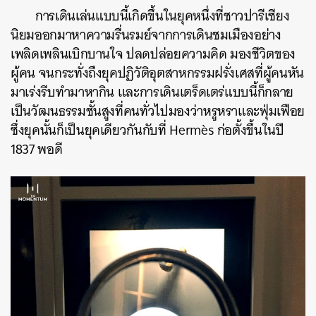
การเดินเล่นแบบนี้เกิดขึ้นในยุคหนึ่งที่ชาวปารีเซียง
นิยมออกมาหาความรื่นรมย์จากการเดินชมเมืองอย่าง
เพลิดเพลินเบิกบานใจ ปลดปล่อยความคิด มองชีวิตของ
ผู้คน จนกระทั่งถึงยุคปฏิวัติอุตสาหกรรมฝรั่งเศสที่ผู้คนหัน
มาเร่งรีบทำมาหากิน และการเดินเตร็ดเตร่แบบนี้ก็กลาย
เป็นวัฒนธรรมชั้นสูงที่คนทั่วไปมองว่าหรูหราและฟุ่มเฟือย
ซึ่งยุคนั้นก็เป็นยุคเดียวกันกับที่ Hermès ก่อตั้งขึ้นในปี
1837 พอดี